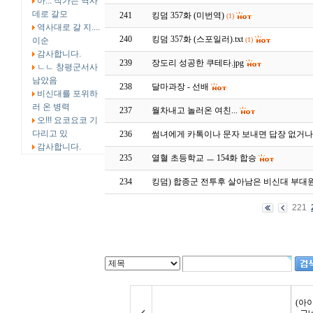
아... 작가는 역사
데로 갈모
241
킹덤 357화 (미번역)
(1)
역사대로 갈 지....
240
킹덤 357화 (스포일러).txt
이순
(1)
감사합니다.
239
장도리 성공한 쿠테타.jpg
ㄴㄴ 창평군서사
남았음
238
달마과장 - 선배
비신대를 포위하
러 온 병력
237
월차내고 놀러온 여친...
오!!! 요코요코 기
다리고 있
236
썸녀에게 카톡이나 문자 보내면 답장 없거나
감사합니다.
235
열혈 초등학교 ㅡ 154화 합승
234
킹덤) 합종군 전투후 살아남은 비신대 부대
221