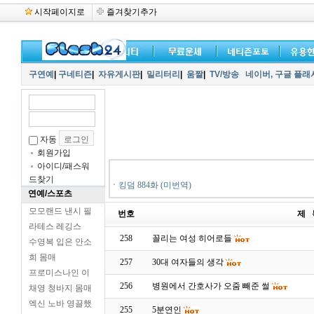
시작페이지로
즐겨찾기추가
구연예
|
구네티즌
|
자유게시판
|
밀리터리
|
움짤
|
TV/방송
네이버,
구글 플래
자동
회원가입
아이디/패스워
드찾기
ㆍ
킹덤 884화 (미번역)
연예/스포츠
모모랜드 낸시 필
번호
제 
라테스 레깅스
258
꼴리는 여성 히어로들
수영복 입은 안소
희 몸매
257
30대 여자들의 생각
프로미스나인 이
256
병원에서 간호사가 오줌 빼준 썰
채영 청바지 몸매
엑신 노바 영끌했
255
5분연인