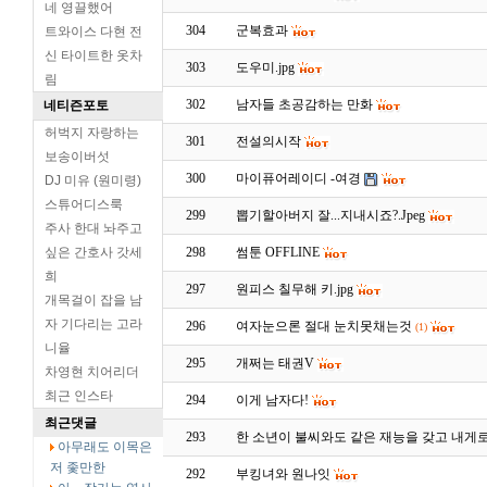
네 영끌했어
304
군복효과
트와이스 다현 전
신 타이트한 옷차
303
도우미.jpg
림
302
남자들 초공감하는 만화
네티즌포토
허벅지 자랑하는
301
전설의시작
보송이버섯
300
마이퓨어레이디 -여경
DJ 미유 (원미령)
스튜어디스룩
299
뽑기할아버지 잘...지내시죠?.Jpeg
주사 한대 놔주고
싶은 간호사 갓세
298
썸툰 OFFLINE
희
297
원피스 칠무해 키.jpg
개목걸이 잡을 남
자 기다리는 고라
296
여자눈으론 절대 눈치못채는것
(1)
니율
295
개쩌는 태권V
차영현 치어리더
최근 인스타
294
이게 남자다!
최근댓글
293
한 소년이 불씨와도 같은 재능을 갖고 내게로 
아무래도 이목은
저 좇만한
292
부킹녀와 원나잇