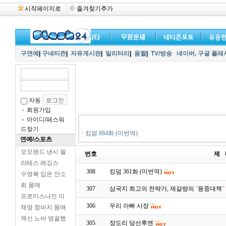
시작페이지로
즐겨찾기추가
구연예
|
구네티즌
|
자유게시판
|
밀리터리
|
움짤
|
TV/방송
네이버,
구글 플래
자동
회원가입
아이디/패스워
드찾기
ㆍ
킹덤 884화 (미번역)
연예/스포츠
모모랜드 낸시 필
번호
제 
라테스 레깅스
308
킹덤 361화 (미번역)
수영복 입은 안소
희 몸매
307
삼국지 최고의 전략가, 제갈량의 `융중대책`
프로미스나인 이
306
우리 아빠 사장
채영 청바지 몸매
엑신 노바 영끌했
305
장도리 당선후엔