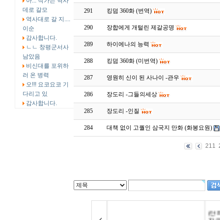
아... 작가는 역사
데로 갈모
291
킹덤 360화 (번역)
역사대로 갈 지....
290
장합에게 개털린 제갈공명
이순
감사합니다.
289
하이에나의 능력
ㄴㄴ 창평군서사
남았음
288
킹덤 360화 (미번역)
비신대를 포위하
러 온 병력
287
영원히 신이 된 사나이 -관우
오!!! 요코요코 기
다리고 있
286
장도리 -그들의세상
감사합니다.
285
장도리 -인질
284
대책 없이 고퀄인 삼국지 만화 (화봉요원)
211