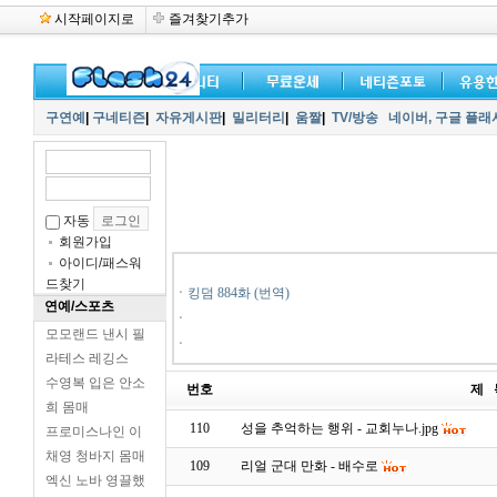
시작페이지로
즐겨찾기추가
구연예
|
구네티즌
|
자유게시판
|
밀리터리
|
움짤
|
TV/방송
네이버,
구글 플래
자동
회원가입
아이디/패스워
드찾기
ㆍ
킹덤 884화 (번역)
연예/스포츠
ㆍ
모모랜드 낸시 필
ㆍ
라테스 레깅스
수영복 입은 안소
번호
제 
희 몸매
110
성을 추억하는 행위 - 교회누나.jpg
프로미스나인 이
채영 청바지 몸매
109
리얼 군대 만화 - 배수로
엑신 노바 영끌했