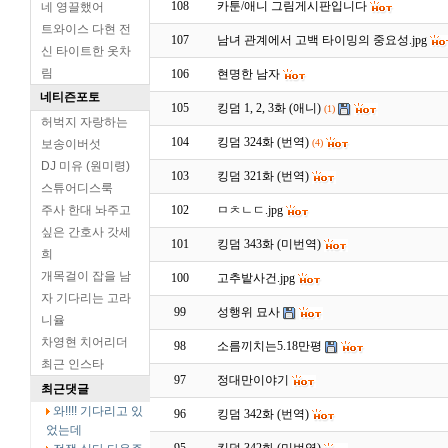
108
카툰/애니 그림게시판입니다
네 영끌했어
트와이스 다현 전
107
남녀 관계에서 고백 타이밍의 중요성.jpg
신 타이트한 옷차
림
106
현명한 남자
네티즌포토
105
킹덤 1, 2, 3화 (애니)
(1)
허벅지 자랑하는
104
킹덤 324화 (번역)
보송이버섯
(4)
DJ 미유 (원미령)
103
킹덤 321화 (번역)
스튜어디스룩
주사 한대 놔주고
102
ㅁㅊㄴㄷ.jpg
싶은 간호사 갓세
101
킹덤 343화 (미번역)
희
개목걸이 잡을 남
100
고추밭사건.jpg
자 기다리는 고라
99
성행위 묘사
니율
차영현 치어리더
98
소름끼치는5.18만평
최근 인스타
97
정대만이야기
최근댓글
와!!!! 기다리고 있
96
킹덤 342화 (번역)
었는데