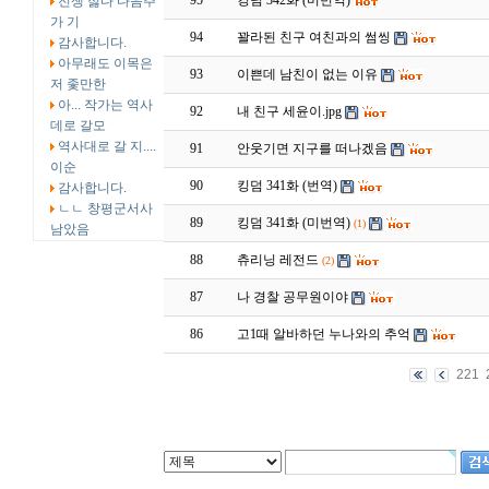
95
킹덤 342화 (미번역)
전쟁 싫다 다음주
가 기
94
꽐라된 친구 여친과의 썸씽
감사합니다.
아무래도 이목은
93
이쁜데 남친이 없는 이유
저 좇만한
아... 작가는 역사
92
내 친구 세윤이.jpg
데로 갈모
역사대로 갈 지....
91
안웃기면 지구를 떠나겠음
이순
90
킹덤 341화 (번역)
감사합니다.
ㄴㄴ 창평군서사
89
킹덤 341화 (미번역)
(1)
남았음
88
츄리닝 레전드
(2)
87
나 경찰 공무원이야
86
고1때 알바하던 누나와의 추억
221