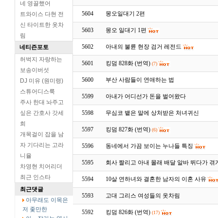
네 영끌했어
5604
몽오일대기 2편
트와이스 다현 전
신 타이트한 옷차
5603
몽오 일대기 1편
림
5602
아내의 불륜 현장 검거 레전드
네티즌포토
허벅지 자랑하는
5601
킹덤 828화 (번역)
(7)
보송이버섯
5600
부산 사람들이 연애하는 법
DJ 미유 (원미령)
스튜어디스룩
5599
아내가 어디선가 돈을 벌어왔다
주사 한대 놔주고
싶은 간호사 갓세
5598
무심코 뱉은 말에 상처받은 처녀귀신
희
5597
킹덤 827화 (번역)
(6)
개목걸이 잡을 남
자 기다리는 고라
5596
동네에서 가끔 보이는 누나들 특징
니율
5595
회사 짤리고 아내 몰래 배달 알바 뛰다가 겪
차영현 치어리더
최근 인스타
5594
10살 연하녀와 결혼한 남자의 이혼 사유
최근댓글
5593
고대 그리스 여성들의 옷차림
아무래도 이목은
저 좇만한
5592
킹덤 826화 (번역)
(17)