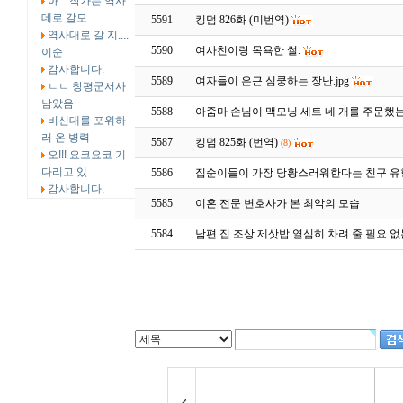
아... 작가는 역사
데로 갈모
5591
킹덤 826화 (미번역)
역사대로 갈 지....
5590
여사친이랑 목욕한 썰.
이순
감사합니다.
5589
여자들이 은근 심쿵하는 장난.jpg
ㄴㄴ 창평군서사
남았음
5588
아줌마 손님이 맥모닝 세트 네 개를 주문했는
비신대를 포위하
러 온 병력
5587
킹덤 825화 (번역)
(8)
오!!! 요코요코 기
다리고 있
5586
집순이들이 가장 당황스러워한다는 친구 유
감사합니다.
5585
이혼 전문 변호사가 본 최악의 모습
5584
남편 집 조상 제삿밥 열심히 차려 줄 필요 없