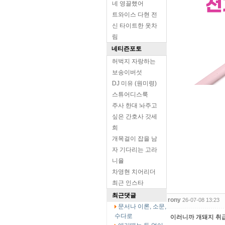
네 영끌했어
트와이스 다현 전
신 타이트한 옷차
림
네티즌포토
허벅지 자랑하는
보송이버섯
DJ 미유 (원미령)
스튜어디스룩
주사 한대 놔주고
싶은 간호사 갓세
희
개목걸이 잡을 남
자 기다리는 고라
니율
차영현 치어리더
최근 인스타
최근댓글
rony
26-07-08 13:23
문서나 이론, 소문,
수다로
이러니까 개돼지 취