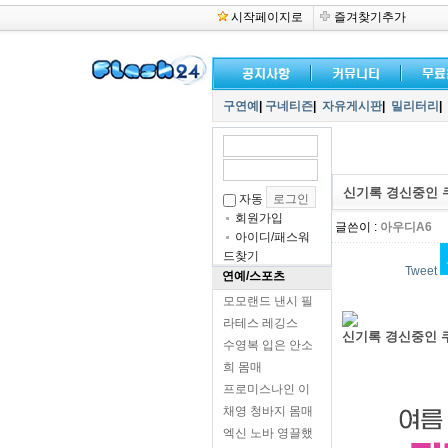
시작페이지로
즐겨찾기추가
구연예
|
구네티즌
|
자유게시판
|
밀리터리
|
신기록 경신중인 
자동
회원가입
글쓴이 :
아우디A6
아이디/패스워
드찾기
Tweet
연예/스포츠
모모랜드 낸시 필
라테스 레깅스
신기록 경신중인 
수영복 입은 안소
희 몸매
프로미스나인 이
채영 청바지 몸매
엑신 노바 영끌했