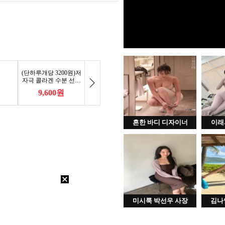
흔한 바디 디자이너
이래
미시룩 박선우 사장
김나