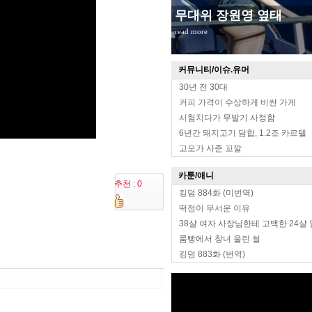
무대위 장원영 옆태
read more
커뮤니티/이슈.유머
30년 전 30대
커피 가격이 수상하게 비싼 가게
시험치다가 무발기 사정함
6년간 돼지고기 담합, 1.2조 카르텔
고모가 사준 꼬깔
카툰/애니
추천 : 0
킹덤 884화 (미번역)
떡정이 무서운 이유
38살 여자 사장님한테 고백한 24살
룸빵에서 창녀 울린 썰
킹덤 883화 (번역)