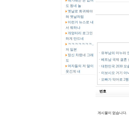
애기때는 돈 없어
도 동네 놀
옛날로 회귀해야
혀 옛날처럼
이런거 뉴스로 내
서 뭐하냐
개엉터리 로그인
하게 만드네
ㅋㅋㅋㅋㅋㅋㅋ..
저 일본
ㆍ
유부남의 마누라 
정신 차렸네 그래
ㆍ
베트남 국제 결혼 
도
여자들의 저 말이
ㆍ
대한민국 2030 모
웃긴게 내
ㆍ
이보시오 거기 아낙
ㆍ
오빠가 악어로 2
번호
게시물이 없습니다.