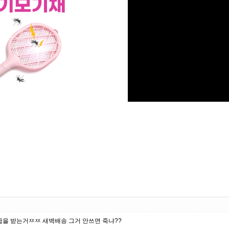
급을 받는거ㅉㅉ 새벽배송 그거 안쓰면 죽냐??