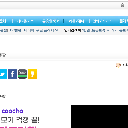
홈으
움짤
|
TV/방송
네이버,
구글 플래시24
인기검색어
:킹덤
,등급보류
,찌라시
,등보
쿠팡
조회 
쿠팡