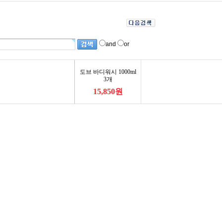
and
or