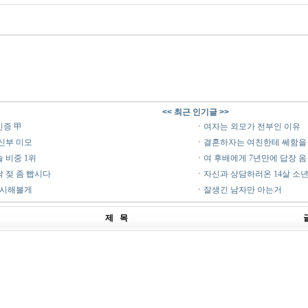
<< 최근 인기글 >>
인증 甲
ㆍ
여자는 외모가 전부인 이유
신부 미모
ㆍ
결혼하자는 여친한테 쎄함을
솔 비중 1위
ㆍ
여 후배에게 7년만에 답장 옴
 젖 좀 빱시다
ㆍ
자신과 상담하러온 14살 소
행시해볼게
ㆍ
잘생긴 남자만 아는거
제 목