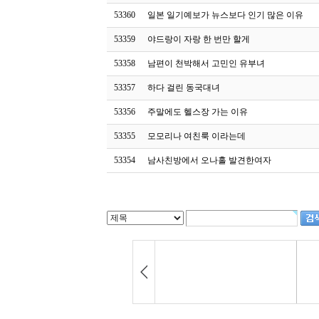
53360
일본 일기예보가 뉴스보다 인기 많은 이유
53359
야드랑이 자랑 한 번만 할게
53358
남편이 천박해서 고민인 유부녀
53357
하다 걸린 동국대녀
53356
주말에도 헬스장 가는 이유
53355
모모리나 여친룩 이라는데
53354
남사친방에서 오나홀 발견한여자