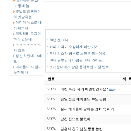
애기때는 돈 없어
도 동네 놀
옛날로 회귀해야
혀 옛날처럼
이런거 뉴스로 내
서 뭐하냐
개엉터리 로그인
하게 만드네
ㆍ
30년 전 30대
ㅋㅋㅋㅋㅋㅋㅋ..
ㆍ
커피 가격이 수상하게 비싼 가게
저 일본
ㆍ
짝녀 인스타 함부로 보면 안되는이유
정신 차렸네 그래
ㆍ
50대 유부남과 바람핀 30대 와이프
도
여자들의 저 말이
ㆍ
소개팅녀에게 받은 충격적인 거절 멘트
웃긴게 내
번호
제 
53378
여친 복장, 제가 예민한건가요?
53377
평일 점심 에버랜드 38도 근황
53376
실제 해커들이 말하는 영화 속 해커
53375
남친 집으로 불렀어
53374
결혼식 친구 남친 동행 논란