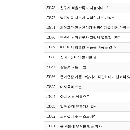
53373
친구가 적을수록 고지능자다 !!?
53372
남편이랑 사는게 숨막힌다는 여성분
53371
와이프가 전남친이랑 해외여행을 엄청 다녔
53370
뚜벅이 남자친구가 그렇게 별로입니까?
53369
KFC에서 청혼한 커플을 비웃은 결과
53368
장례식장에서 발기한 썰
53367
같은옷 다른 느낌
53366
존예존잘 커플 코앞에서 직관하다가 날벼락 맞
53365
미시룩의 표본
53364
아니 ㅅㅂ 세금으로
53363
일본 최대 유흥가의 일상
53362
고관절에 좋은 스트레칭
53361
큰 덕분에 무죄를 받은 여자