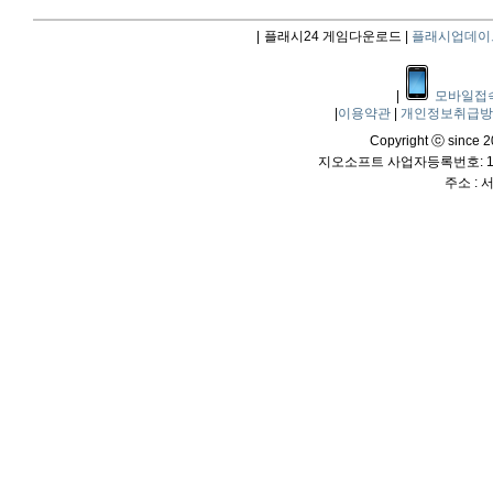
|
플래시24 게임다운로드 |
플래시업데이
|
모바일접
|
이용약관
|
개인정보취급
Copyright ⓒ since 20
지오소프트 사업자등록번호: 114
주소 :