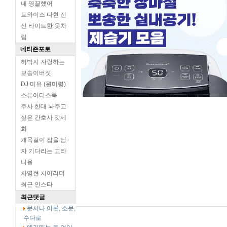
네 영끌했어
트와이스 다현 전
신 타이트한 옷차
림
네티즌포토
허벅지 자랑하는
보송이버섯
DJ 미유 (원미령)
스튜어디스룩
주사 한대 놔주고
싶은 간호사 갓세
희
개목걸이 잡을 남
자 기다리는 고라
니율
차영현 치어리더
최근 인스타
최근댓글
문서나 이론, 소문,
수다로