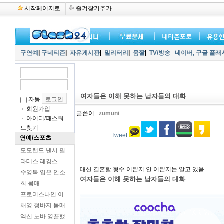
시작페이지로
즐겨찾기추가
구연예
|
구네티즌
|
자유게시판
|
밀리터리
|
움짤
|
TV/방송
네이버,
구글 플래
여자들은 이해 못하는 남자들의 대화
자동
회원가입
글쓴이 :
zumuni
아이디/패스워
드찾기
Tweet
연예/스포츠
모모랜드 낸시 필
라테스 레깅스
대신 결혼할 형수 이쁜지 안 이쁜지는 알고 있음
수영복 입은 안소
여자들은 이해 못하는 남자들의 대화
희 몸매
프로미스나인 이
채영 청바지 몸매
엑신 노바 영끌했