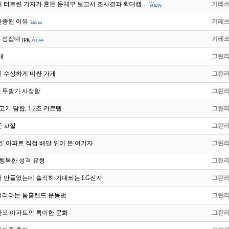
대 터트린 기자가 흔든 문체부 보고서 조사결과 확대캡…
기레
단종된 이유
기레
성접대 jpg
기레
대
그린
이 수상하게 비싼 가게
그린
 무발기 사정함
그린
고기 담합, 1.2조 카르텔
그린
준 꼬깔
그린
인' 아파트 직접 배달 뛰어 본 여기자
그린
 행복한 성격 유형
그린
거 만들었는데 솔직히 기대되는 LG전자
그린
난리라는 톰홀랜드 운동법
그린
반포 아파트의 특이한 문화
그린