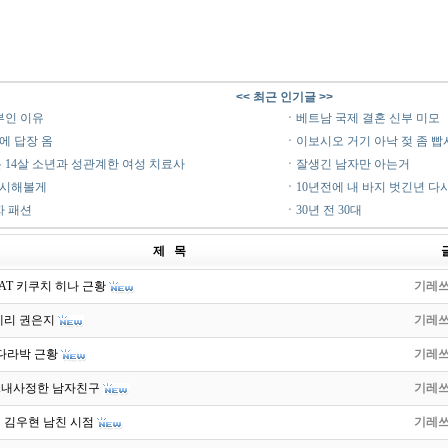
<< 최근 인기글 >>
부인 이유
ㆍ
베트남 국제 결혼 신부 미모
에 답장 옴
ㆍ
이보시오 거기 아낙 젖 좀 빱
 14살 소년과 성관계한 여성 치료사
ㆍ
잘생긴 남자만 아는거
행시해볼게
ㆍ
10년전에 내 바지 벗긴년 다시
자 패션
ㆍ
30년 전 30대
제 목
AT 키쿠치 히나 근황
기레
제리 권은지
기레
산다라박 근황
기레
X내사정한 남자친구
기레
 김우현 남친 시점
기레