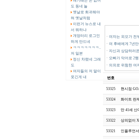
애기때는 돈 없어
도 동네 놀
옛날로 회귀해야
혀 옛날처럼
이런거 뉴스로 내
서 뭐하냐
개엉터리 로그인
ㆍ
여자는 외모가 전
하게 만드네
ㆍ
여 후배에게 7년만
ㅋㅋㅋㅋㅋㅋㅋ..
ㆍ
자신과 상담하러온
저 일본
ㆍ
오빠가 악어로 2
정신 차렸네 그래
도
ㆍ
의외로 위험한 여
여자들의 저 말이
웃긴게 내
번호
53325
현시점 GO
53324
화이트 란
53323
만 41세 
53322
상의없이 
53321
인플루언서