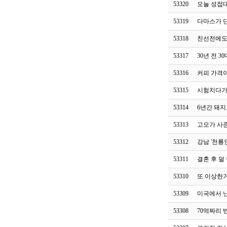
53320
오늘 성접
53319
다마스가 
53318
친선전에도 
53317
30년 전 30
53316
커피 가격
53315
시험치다가
53314
6년간 돼지
53313
고모가 사
53312
강남 '천룡
53311
결혼 후 덜
53310
또 이상한
53309
미국에서 
53308
70억짜리 