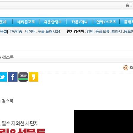
홈으
움짤
|
TV/방송
네이버,
구글 플래시24
인기검색어
:킹덤
,등급보류
,찌라시
,등보
 검스룩
조
 검스룩