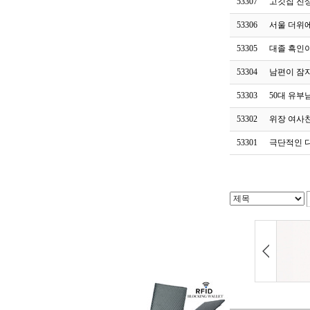
53307
고깃집 진
53306
서울 더위
53305
대졸 흑인
53304
남편이 잠
53303
50대 유부
53302
위장 여사
53301
극단적인 