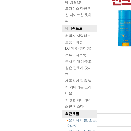
네 영끌했어
트와이스 다현 전
신 타이트한 옷차
림
네티즌포토
허벅지 자랑하는
보송이버섯
DJ 미유 (원미령)
스튜어디스룩
주사 한대 놔주고
싶은 간호사 갓세
희
개목걸이 잡을 남
자 기다리는 고라
니율
차영현 치어리더
최근 인스타
최근댓글
문서나 이론, 소문,
수다로