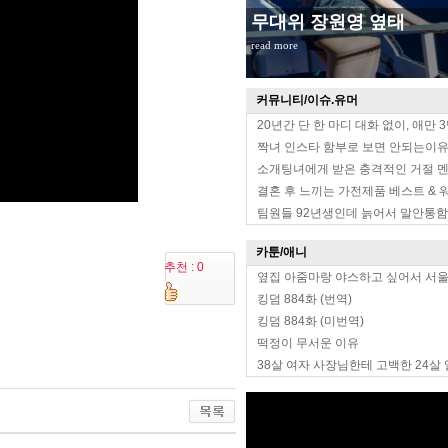
무대위 장원영 옆태
read more
커뮤니티/이슈.유머
20년간 단 한 마디 대화 없이, 애만 
짝녀 인스타 함부로 보면 안되는이
소개팅녀에게 받은 충격적인 거절 
결혼 후 느끼는 가전제품 베스트 & 
팀원들 92년생인데 늙어서 말안통함
카툰/애니
추천 : 0
옆집 아줌마랑 야스하고 싶어서 서
킹덤 884화 (번역)
킹덤 884화 (미번역)
떡정이 무서운 이유
38살 여자 사장님한테 고백한 24살