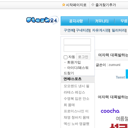
시작페이지로
즐겨찾기추가
구연예
|
구네티즌
|
자유게시판
|
밀리터리
|
여자력 대폭발하는
자동
회원가입
글쓴이 :
zumuni
아이디/패스워
드찾기
Tweet
연예/스포츠
모모랜드 낸시 필
라테스 레깅스
여자력 대폭발하는
수영복 입은 안소
희 몸매
프로미스나인 이
채영 청바지 몸매
엑신 노바 영끌했