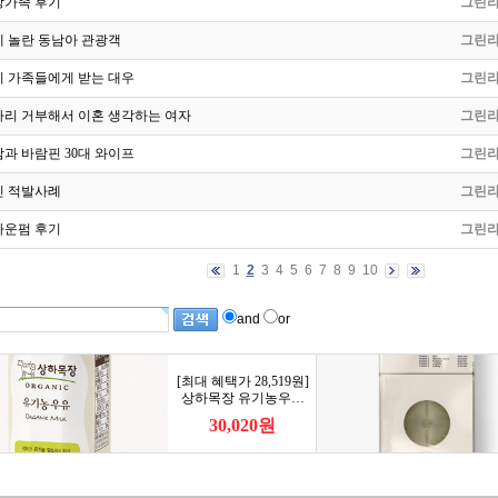
상가족 후기
그린
에 놀란 동남아 관광객
그린
이 가족들에게 받는 대우
그린
자리 거부해서 이혼 생각하는 여자
그린
남과 바람핀 30대 와이프
그린
친 적발사례
그린
다운펌 후기
그린
1
2
3
4
5
6
7
8
9
10
and
or