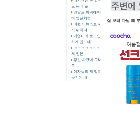
애기때는 돈 없어
도 동네 놀
옛날로 회귀해야
혀 옛날처럼
집 보러 다닐 때 부
이런거 뉴스로 내
서 뭐하냐
개엉터리 로그인
하게 만드네
ㅋㅋㅋㅋㅋㅋㅋ..
저 일본
정신 차렸네 그래
도
여자들의 저 말이
웃긴게 내