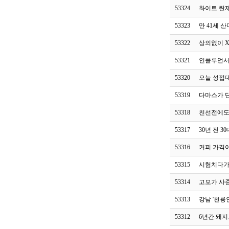
53324
화이트 란
53323
만 41세 
53322
상의없이 
53321
인플루언서
53320
오늘 성접
53319
다마스가 
53318
친선전에도 
53317
30년 전 30
53316
커피 가격
53315
시험치다가
53314
고모가 사
53313
강남 '천룡
53312
6년간 돼지