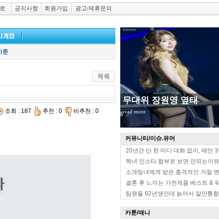
로
공지사항
회원가입
광고/제휴문의
카툰
무대위 장원영 옆태
조회 : 187
추천 : 0
비추천 : 0
read more
커뮤니티/이슈.유머
20년간 단 한 마디 대화 없이, 애만 
짝녀 인스타 함부로 보면 안되는이
소개팅녀에게 받은 충격적인 거절 
결혼 후 느끼는 가전제품 베스트 & 
팀원들 92년생인데 늙어서 말안통함
카툰/애니