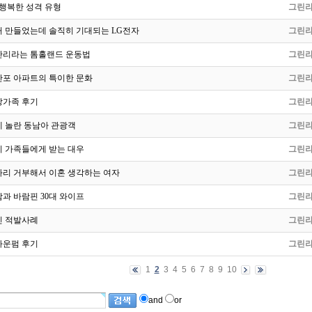
 행복한 성격 유형
그린
거 만들었는데 솔직히 기대되는 LG전자
그린
난리라는 톰홀랜드 운동법
그린
반포 아파트의 특이한 문화
그린
상가족 후기
그린
에 놀란 동남아 관광객
그린
이 가족들에게 받는 대우
그린
자리 거부해서 이혼 생각하는 여자
그린
남과 바람핀 30대 와이프
그린
친 적발사례
그린
다운펌 후기
그린
1
2
3
4
5
6
7
8
9
10
and
or