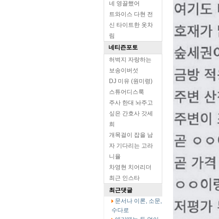
네 영끌했어
트와이스 다현 전
신 타이트한 옷차
림
네티즌포토
허벅지 자랑하는
보송이버섯
DJ 미유 (원미령)
스튜어디스룩
주사 한대 놔주고
싶은 간호사 갓세
희
개목걸이 잡을 남
자 기다리는 고라
니율
차영현 치어리더
최근 인스타
최근댓글
문서나 이론, 소문,
수다로