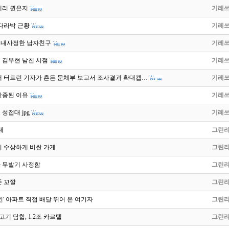
제리 권은지
기레
산다라박 근황
기레
X내사정한 남자친구
기레
 김우현 남친 시점
기레
대 터트린 기자가 흔든 문체부 보고서 조사결과 확대캡…
기레
단종된 이유
기레
성접대 jpg
기레
대
그린
이 수상하게 비싼 가게
그린
 무발기 사정함
그린
준 꼬깔
그린
인' 아파트 직접 배달 뛰어 본 여기자
그린
고기 담합, 1.2조 카르텔
그린