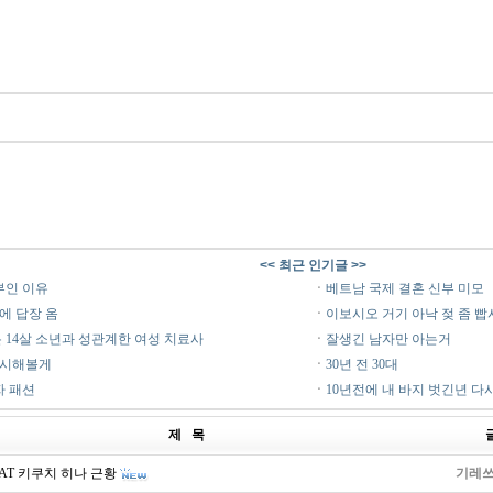
<< 최근 인기글 >>
부인 이유
ㆍ
베트남 국제 결혼 신부 미모
에 답장 옴
ㆍ
이보시오 거기 아낙 젖 좀 빱
 14살 소년과 성관계한 여성 치료사
ㆍ
잘생긴 남자만 아는거
행시해볼게
ㆍ
30년 전 30대
자 패션
ㆍ
10년전에 내 바지 벗긴년 다시
제 목
AT 키쿠치 히나 근황
기레