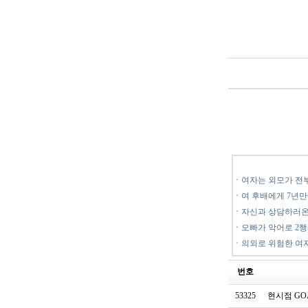
ㆍ
여자는 외모가 전
ㆍ
여 후배에게 7년만
ㆍ
자신과 상담하러온
ㆍ
오빠가 악어로 2
ㆍ
의외로 위험한 여
번호
53325
현시점 GO