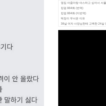
옆집 아줌마랑 야스하고 싶어서 서
킹덤 884화 (번역)
킹덤 884화 (미번역)
떡정이 무서운 이유
38살 여자 사장님한테 고백한 24살