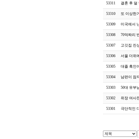
53311
결혼 후 덜
53310
또 이상한
53309
미국에서 
53308
70억짜리 
53307
고깃집 진
53306
서울 더위
53305
대졸 흑인
53304
남편이 잠
53303
50대 유부
53302
위장 여사
53301
극단적인 