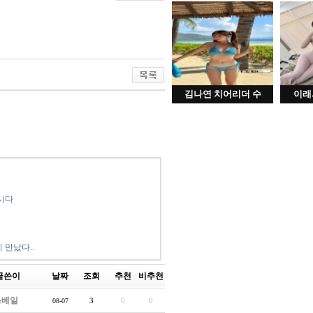
김나연 치어리더 수
이래
시다
 만났다..
글쓴이
날짜
조회
추천
비추천
쓰베일
3
0
0
08-07