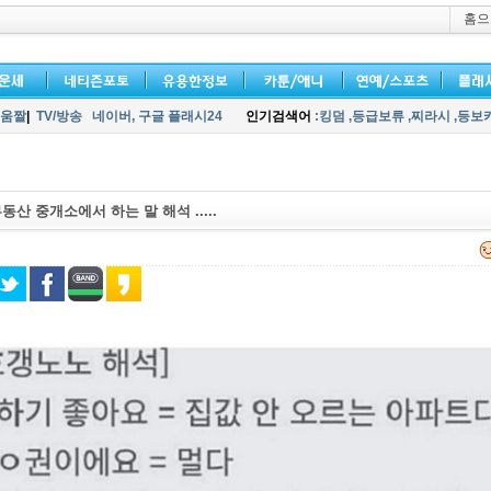
홈으
움짤
|
TV/방송
네이버,
구글 플래시24
인기검색어
:킹덤
,등급보류
,찌라시
,등보
동산 중개소에서 하는 말 해석 .....