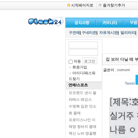
시작페이지로
즐겨찾기추가
구연예
|
구네티즌
|
자유게시판
|
밀리터리
|
집 보러 다닐 때 부
자동
회원가입
글쓴이 :
zumuni
아이디/패스워
드찾기
Tweet
연예/스포츠
모모랜드 낸시 필
라테스 레깅스
수영복 입은 안소
희 몸매
프로미스나인 이
채영 청바지 몸매
엑신 노바 영끌했