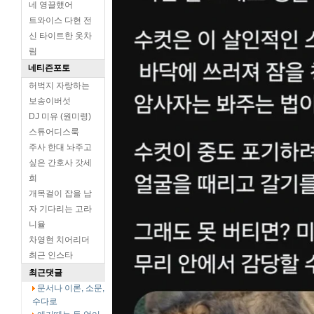
네 영끌했어
트와이스 다현 전
신 타이트한 옷차
림
네티즌포토
허벅지 자랑하는
보송이버섯
DJ 미유 (원미령)
스튜어디스룩
주사 한대 놔주고
싶은 간호사 갓세
희
개목걸이 잡을 남
자 기다리는 고라
니율
차영현 치어리더
최근 인스타
최근댓글
문서나 이론, 소문,
수다로