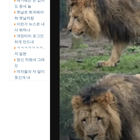
애기때는 돈 없어
도 동네 놀
옛날로 회귀해야
혀 옛날처럼
이런거 뉴스로 내
서 뭐하냐
개엉터리 로그인
하게 만드네
ㅋㅋㅋㅋㅋㅋㅋ..
저 일본
정신 차렸네 그래
도
여자들의 저 말이
웃긴게 내