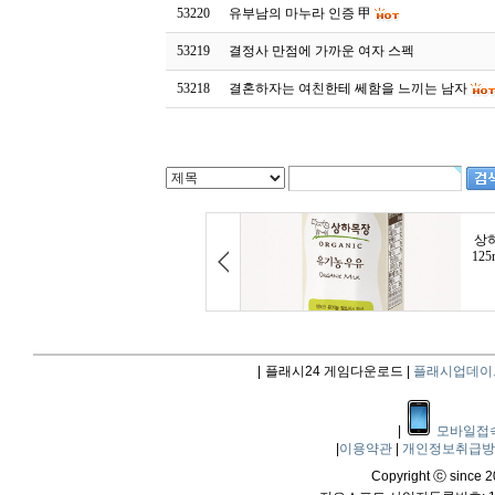
53220
유부남의 마누라 인증 甲
53219
결정사 만점에 가까운 여자 스펙
53218
결혼하자는 여친한테 쎄함을 느끼는 남자
|
플래시24 게임다운로드 |
플래시업데이
|
모바일접
|
이용약관
|
개인정보취급
Copyright ⓒ since 20