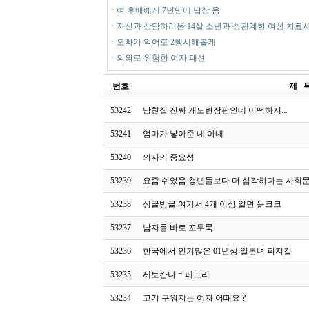
ㆍ
여 후배에게 7년만에 답장 옴
ㆍ
자신과 상담하러온 14살 소년과 성관계한 여성 치료
ㆍ
오빠가 악어로 2행시해볼게
ㆍ
의외로 위험한 여자 패션
번호
제 
53242
남친집 진짜 개노란장판인데 어떡하지...
53241
엄마가 낳아준 내 아내
53240
의자의 중요성
53239
요즘 쉬었음 청년들보다 더 심각하다는 사회
53238
싱글벙글 여기서 4개 이상 알면 늙크크
53237
남자들 바로 꼬무룩
53236
한국에서 인기많은 01년생 일본녀 피지컬
53235
세토칸나 = 페드리
53234
고기 구워지는 여자 어때요 ?