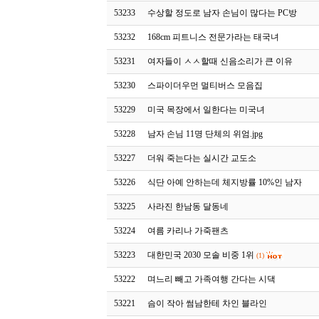
53233
수상할 정도로 남자 손님이 많다는 PC방
53232
168cm 피트니스 전문가라는 태국녀
53231
여자들이 ㅅㅅ할때 신음소리가 큰 이유
53230
스파이더우먼 멀티버스 모음집
53229
미국 목장에서 일한다는 미국녀
53228
남자 손님 11명 단체의 위엄.jpg
53227
더워 죽는다는 실시간 교도소
53226
식단 아예 안하는데 체지방률 10%인 남자
53225
사라진 한남동 달동네
53224
여름 카리나 가죽팬츠
53223
대한민국 2030 모솔 비중 1위
(1)
53222
며느리 빼고 가족여행 간다는 시댁
53221
슴이 작아 썸남한테 차인 블라인