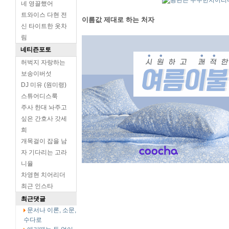
네 영끌했어
트와이스 다현 전
이름값 제대로 하는 처자
신 타이트한 옷차
림
네티즌포토
허벅지 자랑하는
보송이버섯
DJ 미유 (원미령)
스튜어디스룩
주사 한대 놔주고
싶은 간호사 갓세
희
개목걸이 잡을 남
자 기다리는 고라
니율
차영현 치어리더
최근 인스타
최근댓글
문서나 이론, 소문,
수다로