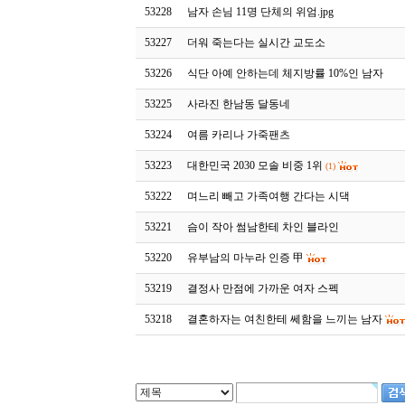
53228
남자 손님 11명 단체의 위엄.jpg
53227
더워 죽는다는 실시간 교도소
53226
식단 아예 안하는데 체지방률 10%인 남자
53225
사라진 한남동 달동네
53224
여름 카리나 가죽팬츠
53223
대한민국 2030 모솔 비중 1위
(1)
53222
며느리 빼고 가족여행 간다는 시댁
53221
슴이 작아 썸남한테 차인 블라인
53220
유부남의 마누라 인증 甲
53219
결정사 만점에 가까운 여자 스펙
53218
결혼하자는 여친한테 쎄함을 느끼는 남자