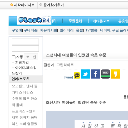
시작페이지로
즐겨찾기추가
구연예
|
구네티즌
|
자유게시판
|
밀리터리
|
움짤
|
TV/방송
네이버,
구글 플래
조선시대 여성들이 입었던 속옷 수준
자동
회원가입
글쓴이 :
그린라이트
아이디/패스워
드찾기
Tweet
연예/스포츠
모모랜드 낸시 필
라테스 레깅스
물
수영복 입은 안소
조선시대 여성들이 입었던 속옷 수준
희 몸매
프로미스나인 이
채영 청바지 몸매
엑신 노바 영끌했