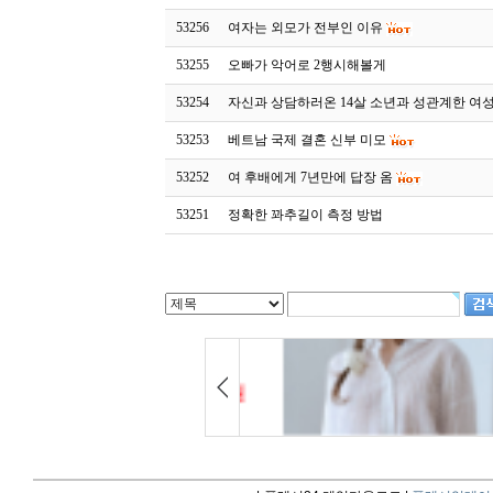
53256
여자는 외모가 전부인 이유
53255
오빠가 악어로 2행시해볼게
53254
자신과 상담하러온 14살 소년과 성관계한 여
53253
베트남 국제 결혼 신부 미모
53252
여 후배에게 7년만에 답장 옴
53251
정확한 꽈추길이 측정 방법