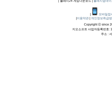
|
플래시24 게임다운로드 |
플래시업데이
|
모바일접
|
이용약관
|
개인정보취급
Copyright ⓒ since 20
지오소프트 사업자등록번호: 114
주소 :