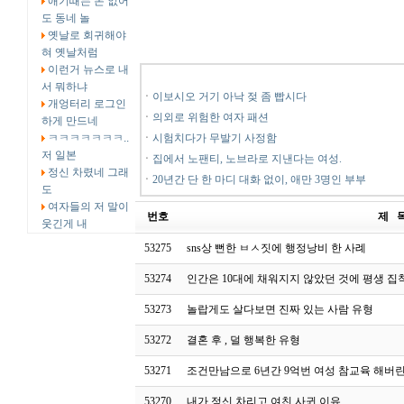
애기때는 돈 없어
도 동네 놀
옛날로 회귀해야
혀 옛날처럼
이런거 뉴스로 내
서 뭐하냐
ㆍ
이보시오 거기 아낙 젖 좀 빱시다
개엉터리 로그인
ㆍ
의외로 위험한 여자 패션
하게 만드네
ㅋㅋㅋㅋㅋㅋㅋ..
ㆍ
시험치다가 무발기 사정함
저 일본
ㆍ
집에서 노팬티, 노브라로 지낸다는 여성.
정신 차렸네 그래
ㆍ
20년간 단 한 마디 대화 없이, 애만 3명인 부부
도
여자들의 저 말이
번호
제 
웃긴게 내
53275
sns상 뻔한 ㅂㅅ짓에 행정낭비 한 사례
53274
인간은 10대에 채워지지 않았던 것에 평생 
53273
놀랍게도 살다보면 진짜 있는 사람 유형
53272
결혼 후 , 덜 행복한 유형
53271
조건만남으로 6년간 9억번 여성 참교육 해버
53270
내가 정신 차리고 여친 사귄 이유