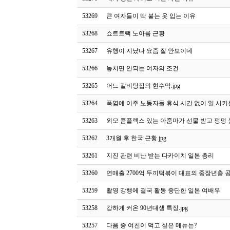
53269
큰 여자들이 딱 붙는 옷 입는 이유
53268
쇼트트랙 노아름 근황
53267
유행이 지났나 요즘 잘 안보이네
53266
놓치면 안되는 여자의 조건
53265
어느 갈비탕집의 현수막.jpg
53264
폭염에 이주 노동자들 휴식 시간 없이 일 시키
53263
외모 콤플렉스 있는 아줌마가 선물 받고 펑펑 운 
53262
3개월 후 한국 근황.jpg
53261
지진 관련 비난 받는 다카이치 일본 총리
53260
연매출 2700억 두끼떡볶이 대표의 중장년층 
53259
촬영 강행에 결국 활동 중단한 일본 여배우
53258
강하게 커온 90년대생 특징.jpg
53257
다음 중 여친이 먹고 싶은 메뉴는?