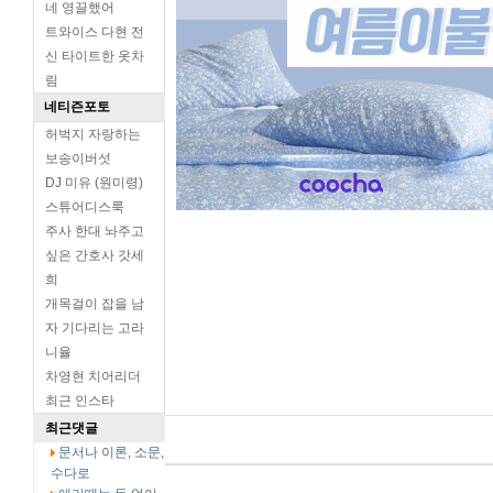
네 영끌했어
트와이스 다현 전
신 타이트한 옷차
림
네티즌포토
허벅지 자랑하는
보송이버섯
DJ 미유 (원미령)
스튜어디스룩
주사 한대 놔주고
싶은 간호사 갓세
희
개목걸이 잡을 남
자 기다리는 고라
니율
차영현 치어리더
최근 인스타
최근댓글
문서나 이론, 소문,
수다로