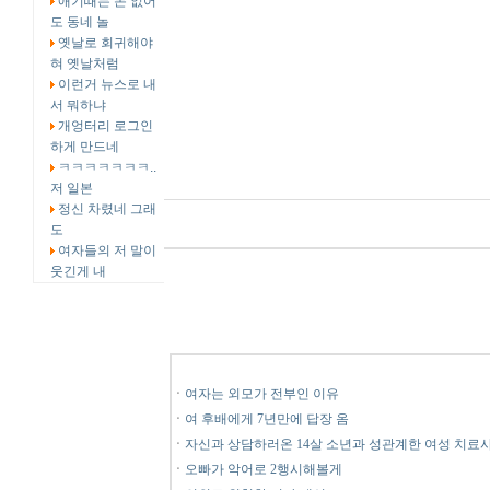
애기때는 돈 없어
도 동네 놀
옛날로 회귀해야
혀 옛날처럼
이런거 뉴스로 내
서 뭐하냐
개엉터리 로그인
하게 만드네
ㅋㅋㅋㅋㅋㅋㅋ..
저 일본
정신 차렸네 그래
도
여자들의 저 말이
웃긴게 내
ㆍ
여자는 외모가 전부인 이유
ㆍ
여 후배에게 7년만에 답장 옴
ㆍ
자신과 상담하러온 14살 소년과 성관계한 여성 치료
ㆍ
오빠가 악어로 2행시해볼게