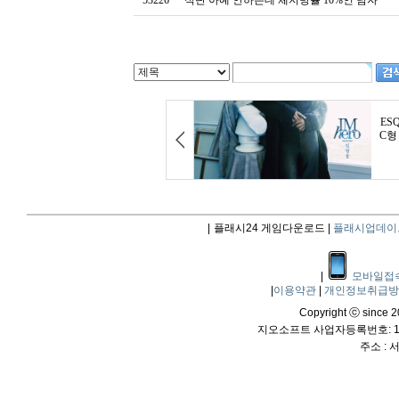
53226
식단 아예 안하는데 체지방률 10%인 남자
|
플래시24 게임다운로드 |
플래시업데이
|
모바일접
|
이용약관
|
개인정보취급
Copyright ⓒ since 20
지오소프트 사업자등록번호: 114
주소 :