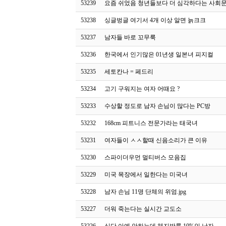
53239
요즘 쉬었음 청년들보다 더 심각하다는 사회
53238
싱글벙글 여기서 4개 이상 알면 늙크크
53237
남자들 바로 꼬무룩
53236
한국에서 인기많은 01년생 일본녀 피지컬
53235
세토칸나 = 페드리
53234
고기 구워지는 여자 어때요 ?
53233
수상할 정도로 남자 손님이 많다는 PC방
53232
168cm 피트니스 전문가라는 태국녀
53231
여자들이 ㅅㅅ할때 신음소리가 큰 이유
53230
스파이더우먼 멀티버스 모음집
53229
미국 목장에서 일한다는 미국녀
53228
남자 손님 11명 단체의 위엄.jpg
53227
더워 죽는다는 실시간 교도소