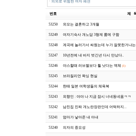
ㆍ
의외로 위험한 여자 패션
번호
제 
53250
외모는 결혼하고 3개월
53249
여자기숙사 개노답 3형제 룸메 구함
53248
계곡에 놀러가서 싸웠는데 누가 잘못한거냐는
53247
10년전에 내 바지 벗긴년 다시 만났다..
53246
야스할때 러브젤보다 훨 낫다는 액체
(1)
53245
브라질리언 왁싱 현실
53244
한때 일본 여학생들의 체육복
53243
외향인 : 야야 나 지금 잠시 너네동네옴ㅋㅋ
53242
남친집 진짜 개노란장판인데 어떡하지...
53241
엄마가 낳아준 내 아내
53240
의자의 중요성