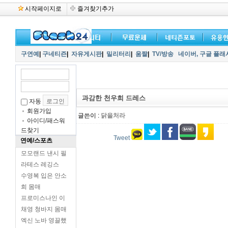
시작페이지로
즐겨찾기추가
구연예
|
구네티즌
|
자유게시판
|
밀리터리
|
움짤
|
TV/방송
네이버,
구글 플래
과감한 천우희 드레스
자동
회원가입
글쓴이 :
닭을처라
아이디/패스워
드찾기
Tweet
연예/스포츠
모모랜드 낸시 필
라테스 레깅스
수영복 입은 안소
희 몸매
프로미스나인 이
채영 청바지 몸매
엑신 노바 영끌했