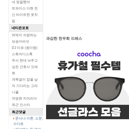
네 영끌했어
트와이스 다현 전
신 타이트한 옷차
림
네티즌포토
허벅지 자랑하는
과감한 천우희 드레스
보송이버섯
DJ 미유 (원미령)
스튜어디스룩
주사 한대 놔주고
싶은 간호사 갓세
희
개목걸이 잡을 남
자 기다리는 고라
니율
차영현 치어리더
최근 인스타
최근댓글
문서나 이론, 소문,
수다로