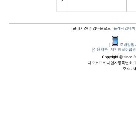
|
플래시24 게임다운로드 |
플래시업데이
|
모바일접
|
이용약관
|
개인정보취급
Copyright ⓒ since 20
지오소프트 사업자등록번호: 114
주소 :