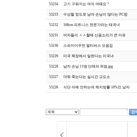
53234
고기 구워지는 여자 어때요 ?
53233
수상할 정도로 남자 손님이 많다는 PC방
53232
168cm 피트니스 전문가라는 태국녀
53231
여자들이 ㅅㅅ할때 신음소리가 큰 이유
53230
스파이더우먼 멀티버스 모음집
53229
미국 목장에서 일한다는 미국녀
53228
남자 손님 11명 단체의 위엄.jpg
53227
더워 죽는다는 실시간 교도소
53226
식단 아예 안하는데 체지방률 10%인 남자