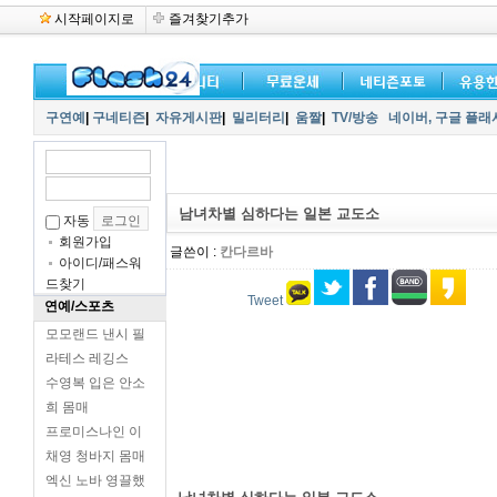
시작페이지로
즐겨찾기추가
구연예
|
구네티즌
|
자유게시판
|
밀리터리
|
움짤
|
TV/방송
네이버,
구글 플래
남녀차별 심하다는 일본 교도소
자동
회원가입
글쓴이 :
칸다르바
아이디/패스워
드찾기
Tweet
연예/스포츠
모모랜드 낸시 필
라테스 레깅스
수영복 입은 안소
희 몸매
프로미스나인 이
채영 청바지 몸매
엑신 노바 영끌했