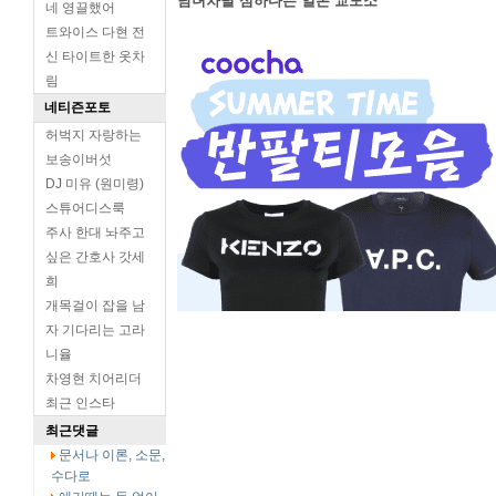
남녀차별 심하다는 일본 교도소
네 영끌했어
트와이스 다현 전
신 타이트한 옷차
림
네티즌포토
허벅지 자랑하는
보송이버섯
DJ 미유 (원미령)
스튜어디스룩
주사 한대 놔주고
싶은 간호사 갓세
희
개목걸이 잡을 남
자 기다리는 고라
니율
차영현 치어리더
최근 인스타
최근댓글
문서나 이론, 소문,
수다로