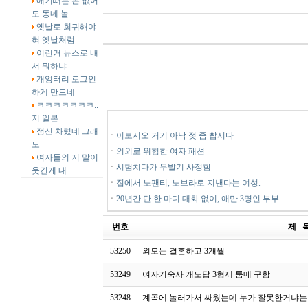
애기때는 돈 없어
도 동네 놀
옛날로 회귀해야
혀 옛날처럼
이런거 뉴스로 내
서 뭐하냐
개엉터리 로그인
하게 만드네
ㅋㅋㅋㅋㅋㅋㅋ..
저 일본
정신 차렸네 그래
ㆍ
이보시오 거기 아낙 젖 좀 빱시다
도
ㆍ
의외로 위험한 여자 패션
여자들의 저 말이
ㆍ
시험치다가 무발기 사정함
웃긴게 내
ㆍ
집에서 노팬티, 노브라로 지낸다는 여성.
ㆍ
20년간 단 한 마디 대화 없이, 애만 3명인 부부
번호
제 
53250
외모는 결혼하고 3개월
53249
여자기숙사 개노답 3형제 룸메 구함
53248
계곡에 놀러가서 싸웠는데 누가 잘못한거냐는