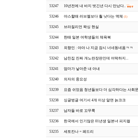
53247
10년전에 내 바지 벗긴년 다시 만났다..
53246
야스할때 러브젤보다 훨 낫다는 액체
(1)
53245
브라질리언 왁싱 현실
53244
한때 일본 여학생들의 체육복
53243
외향인 : 야야 나 지금 잠시 너네동네옴ㅋㅋ
53242
남친집 진짜 개노란장판인데 어떡하지...
53241
엄마가 낳아준 내 아내
53240
의자의 중요성
53239
요즘 쉬었음 청년들보다 더 심각하다는 사회
53238
싱글벙글 여기서 4개 이상 알면 늙크크
53237
남자들 바로 꼬무룩
53236
한국에서 인기많은 01년생 일본녀 피지컬
53235
세토칸나 = 페드리