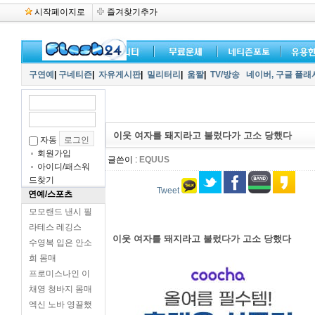
시작페이지로
즐겨찾기추가
구연예
|
구네티즌
|
자유게시판
|
밀리터리
|
움짤
|
TV/방송
네이버,
구글 플래
이웃 여자를 돼지라고 불렀다가 고소 당했다
자동
회원가입
글쓴이 :
EQUUS
아이디/패스워
드찾기
Tweet
연예/스포츠
모모랜드 낸시 필
라테스 레깅스
이웃 여자를 돼지라고 불렀다가 고소 당했다
수영복 입은 안소
희 몸매
프로미스나인 이
채영 청바지 몸매
엑신 노바 영끌했