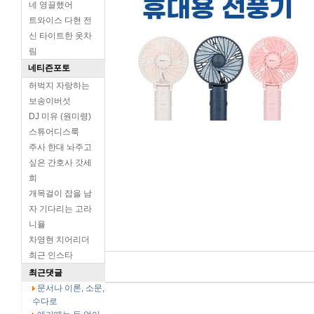
네 영끌했어
트와이스 다현 전
신 타이트한 옷차
림
네티즌포토
허벅지 자랑하는
보송이버섯
DJ 미유 (원미령)
스튜어디스룩
주사 한대 놔주고
싶은 간호사 갓세
희
개목걸이 잡을 남
자 기다리는 고라
니율
차영현 치어리더
최근 인스타
최근댓글
문서나 이론, 소문,
수다로