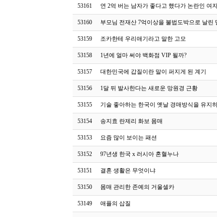
53161
연 2억 버는 남자가 좋다고 했다가 논란인 여
53160
부모님 전재산 7억이상을 불법도박으로 날린 
53159
조카한테 우리애기라고 말한 고모
53158
1년에 얼마 써야 백화점 VIP 될까?
53157
대한민국에 갑질이란 말이 퍼지게 된 계기
53156
1달 뒤 발사한다는 새로운 망원경 근황
53155
기술 좋아하는 한국이 옛날 경매방식을 유지
53154
송지효 란제리 화보 몸매
53153
요즘 많이 보이는 패션
53152
97년생 한국 x 러시아 혼혈누나
53151
결혼 생활은 무엇이냐
53150
몸매 관리한 존예의 거울셀카
53149
애플의 삽질