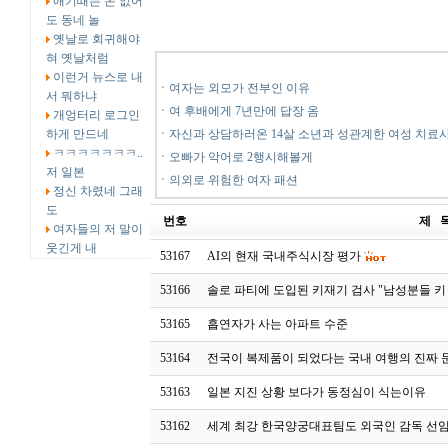
애기때는 돈 없어
도 동네 놀
옛날로 회귀해야
혀 옛날처럼
이런거 뉴스로 내
ㆍ
여자는 외모가 전부인 이유
서 뭐하냐
ㆍ
여 후배에게 7년만에 답장 옴
개엉터리 로그인
하게 만드네
ㆍ
자신과 상담하러온 14살 소년과 성관계한 여성 치료
ㅋㅋㅋㅋㅋㅋㅋ..
ㆍ
오빠가 악어로 2행시해볼게
저 일본
ㆍ
의외로 위험한 여자 패션
정신 차렸네 그래
도
번호
제 
여자들의 저 말이
웃긴게 내
53167
AI의 현재 국내주식시장 평가
53166
솔로 파티에 도입된 키재기 검사 "남성분들 키
53165
흡연자가 사는 아파트 수준
53164
전국이 복제품이 되었다는 국내 여행의 진짜
53163
일본 지진 상황 보다가 동정심이 식는이유
53162
세계 최강 한국양궁대표팀도 외국인 감독 선