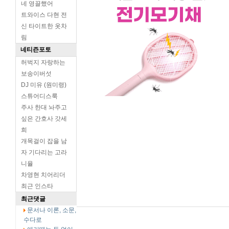
네 영끌했어
트와이스 다현 전
신 타이트한 옷차
림
네티즌포토
허벅지 자랑하는
보송이버섯
DJ 미유 (원미령)
스튜어디스룩
주사 한대 놔주고
싶은 간호사 갓세
희
개목걸이 잡을 남
자 기다리는 고라
니율
차영현 치어리더
최근 인스타
최근댓글
문서나 이론, 소문,
수다로