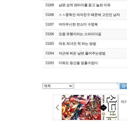
53209
남편 성적 판타지를 듣고 놀란 이유
53208
ㅅㅅ중독인 여자친구 때문에 고민인 남자
53207
어마무시한 전소미 수영복
53206
요즘 유행이라는 스파이더걸
53205
여초 처녀인 척 하는 방법
53204
야근에 찌든 남편 풀어주는방법
53203
더워도 등산을 멈출수없다