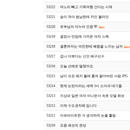
53222
며느리 빼고 가족여행 간다는 시댁
53221
슴이 작아 썸남한테 차인 블라인
53220
유부남의 마누라 인증 甲
53219
결정사 만점에 가까운 여자 스펙
53218
결혼하자는 여친한테 쎄함을 느끼는 남자
53217
겁나 이쁘다는 신인 배구선수
53216
오늘 선배로 딸쳤어요
53215
남이 모은 폐지 몰래 훔쳐 팔아버린 사람.JPG
53214
현재 논란이라는 새벽 3시 소아과 대기줄
53213
지상파 일본 여자 아나운서 속옷 모델 화보
53212
이제 수도권차례 입니다
53211
아르바이트한 거 생각하며 눈물 흘림
53210
요즘 패션의 완성