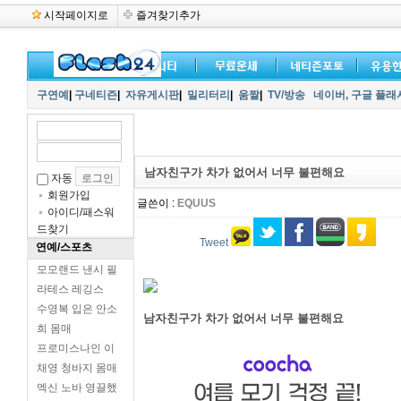
시작페이지로
즐겨찾기추가
구연예
|
구네티즌
|
자유게시판
|
밀리터리
|
움짤
|
TV/방송
네이버,
구글 플래
남자친구가 차가 없어서 너무 불편해요
자동
회원가입
글쓴이 :
EQUUS
아이디/패스워
드찾기
Tweet
연예/스포츠
모모랜드 낸시 필
라테스 레깅스
수영복 입은 안소
남자친구가 차가 없어서 너무 불편해요
희 몸매
프로미스나인 이
채영 청바지 몸매
엑신 노바 영끌했