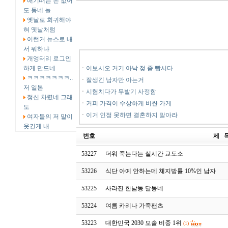
애기때는 돈 없어
도 동네 놀
옛날로 회귀해야
혀 옛날처럼
이런거 뉴스로 내
서 뭐하냐
개엉터리 로그인
하게 만드네
ㆍ
이보시오 거기 아낙 젖 좀 빱시다
ㅋㅋㅋㅋㅋㅋㅋ..
ㆍ
잘생긴 남자만 아는거
저 일본
ㆍ
시험치다가 무발기 사정함
정신 차렸네 그래
ㆍ
커피 가격이 수상하게 비싼 가게
도
ㆍ
이거 인정 못하면 결혼하지 말아라
여자들의 저 말이
웃긴게 내
번호
제 
53227
더워 죽는다는 실시간 교도소
53226
식단 아예 안하는데 체지방률 10%인 남자
53225
사라진 한남동 달동네
53224
여름 카리나 가죽팬츠
53223
대한민국 2030 모솔 비중 1위
(1)