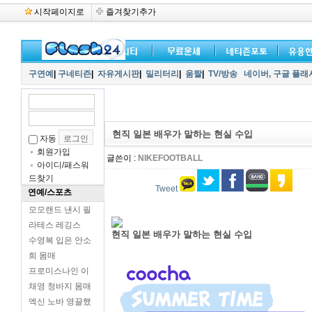
시작페이지로
즐겨찾기추가
구연예
|
구네티즌
|
자유게시판
|
밀리터리
|
움짤
|
TV/방송
네이버,
구글 플래
현직 일본 배우가 말하는 현실 수입
자동
회원가입
글쓴이 :
NIKEFOOTBALL
아이디/패스워
드찾기
Tweet
연예/스포츠
모모랜드 낸시 필
라테스 레깅스
현직 일본 배우가 말하는 현실 수입
수영복 입은 안소
희 몸매
프로미스나인 이
채영 청바지 몸매
엑신 노바 영끌했