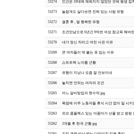
53274
인간은 10대에 채워지지 않았던 것에 평생 
53273
놀랍게도 살다보면 진짜 있는 사람 유형
53272
결혼 후 , 덜 행복한 유형
53271
조건만남으로 6년간 9억번 여성 참교육 해버
53270
내가 정신 차리고 여친 사귄 이유
53269
큰 여자들이 딱 붙는 옷 입는 이유
53268
쇼트트랙 노아름 근황
53267
유행이 지났나 요즘 잘 안보이네
53266
놓치면 안되는 여자의 조건
53265
어느 갈비탕집의 현수막.jpg
53264
폭염에 이주 노동자들 휴식 시간 없이 일 시키
53263
외모 콤플렉스 있는 아줌마가 선물 받고 펑펑 운 
53262
3개월 후 한국 근황.jpg
53261
지진 관련 비난 받는 다카이치 일본 총리