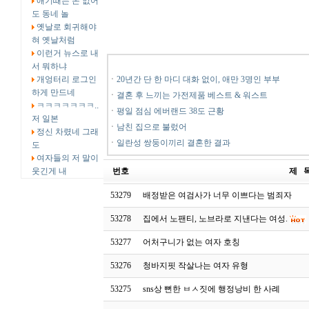
애기때는 돈 없어
도 동네 놀
옛날로 회귀해야
혀 옛날처럼
이런거 뉴스로 내
서 뭐하냐
개엉터리 로그인
ㆍ
20년간 단 한 마디 대화 없이, 애만 3명인 부부
하게 만드네
ㆍ
결혼 후 느끼는 가전제품 베스트 & 워스트
ㅋㅋㅋㅋㅋㅋㅋ..
ㆍ
평일 점심 에버랜드 38도 근황
저 일본
ㆍ
남친 집으로 불렀어
정신 차렸네 그래
ㆍ
일란성 쌍둥이끼리 결혼한 결과
도
여자들의 저 말이
웃긴게 내
번호
제 
53279
배정받은 여검사가 너무 이쁘다는 범죄자
53278
집에서 노팬티, 노브라로 지낸다는 여성.
53277
어처구니가 없는 여자 호칭
53276
청바지핏 작살나는 여자 유형
53275
sns상 뻔한 ㅂㅅ짓에 행정낭비 한 사례