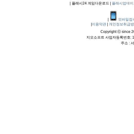
|
플래시24 게임다운로드 |
플래시업데이
|
모바일접
|
이용약관
|
개인정보취급
Copyright ⓒ since 20
지오소프트 사업자등록번호: 114
주소 :