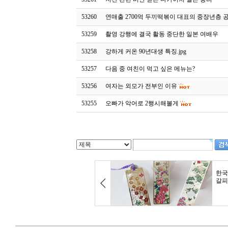
53260
연매출 2700억 두끼떡볶이 대표의 중장년층 
53259
촬영 강행에 결국 활동 중단한 일본 여배우
53258
강하게 커온 90년대생 특징.jpg
53257
다음 중 여친이 먹고 싶은 메뉴는?
53256
여자는 외모가 전부인 이유
53255
오빠가 악어로 2행시해볼게