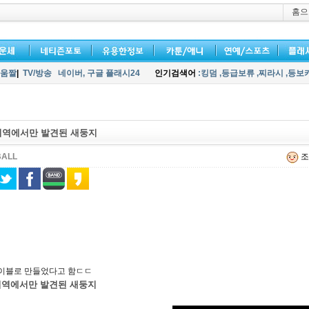
홈으
움짤
|
TV/방송
네이버,
구글 플래시24
인기검색어
:킹덤
,등급보류
,찌라시
,등보
지역에서만 발견된 새둥지
BALL
조
이블로 만들었다고 함ㄷㄷ
역에서만 발견된 새둥지