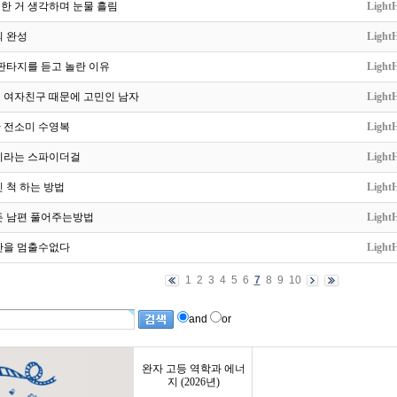
한 거 생각하며 눈물 흘림
LightH
의 완성
LightH
판타지를 듣고 놀란 이유
LightH
 여자친구 때문에 고민인 남자
LightH
 전소미 수영복
LightH
이라는 스파이더걸
LightH
 척 하는 방법
LightH
든 남편 풀어주는방법
LightH
산을 멈출수없다
LightH
1
2
3
4
5
6
7
8
9
10
and
or