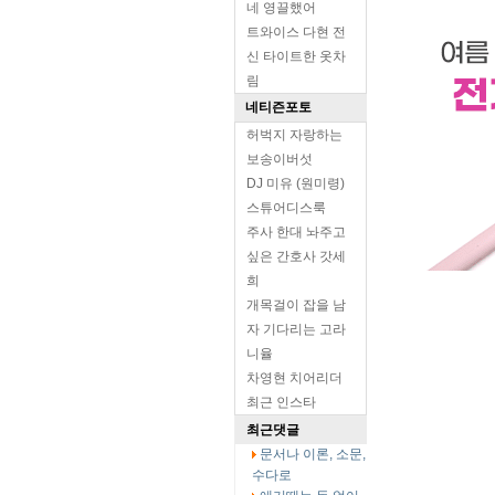
네 영끌했어
트와이스 다현 전
신 타이트한 옷차
림
네티즌포토
허벅지 자랑하는
보송이버섯
DJ 미유 (원미령)
스튜어디스룩
주사 한대 놔주고
싶은 간호사 갓세
희
개목걸이 잡을 남
자 기다리는 고라
니율
차영현 치어리더
최근 인스타
최근댓글
문서나 이론, 소문,
수다로