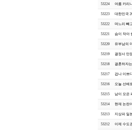
53224
여름 카리
53223
대한민국 20
53222
며느리 빼
53221
슴이 작아
53220
유부남의 
53219
결정사 만
53218
결혼하자는
53217
겁나 이쁘
53216
오늘 선배
53215
남이 모은 
53214
현재 논란이
53213
지상파 일본
53212
이제 수도