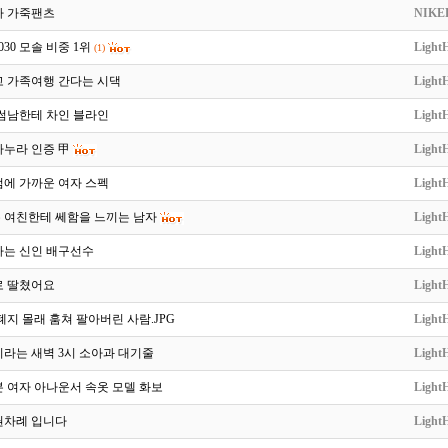
나 가죽팬츠
NIKE
30 모솔 비중 1위
LightH
(1)
고 가족여행 간다는 시댁
LightH
 썸남한테 차인 블라인
LightH
마누라 인증 甲
LightH
점에 가까운 여자 스펙
LightH
 여친한테 쎄함을 느끼는 남자
LightH
다는 신인 배구선수
LightH
로 딸쳤어요
LightH
폐지 몰래 훔쳐 팔아버린 사람.JPG
LightH
라는 새벽 3시 소아과 대기줄
LightH
 여자 아나운서 속옷 모델 화보
LightH
권차례 입니다
LightH