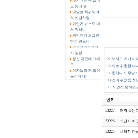
애기때는 돈 없어
도 동네 놀
옛날로 회귀해야
혀 옛날처럼
이런거 뉴스로 내
서 뭐하냐
개엉터리 로그인
하게 만드네
ㅋㅋㅋㅋㅋㅋㅋ..
저 일본
정신 차렸네 그래
ㆍ
이보시오 거기 아낙
도
ㆍ
의외로 위험한 여
여자들의 저 말이
ㆍ
시험치다가 무발기
웃긴게 내
ㆍ
여경이 쉬었음 청
ㆍ
이거 인정 못하면
번호
53227
더워 죽는
53226
식단 아예 
53225
사라진 한