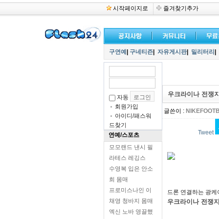
시작페이지로
즐겨찾기추가
구연예
|
구네티즌
|
자유게시판
|
밀리터리
|
우크라이나 전쟁
자동
회원가입
글쓴이 :
NIKEFOOT
아이디/패스워
드찾기
Tweet
연예/스포츠
모모랜드 낸시 필
라테스 레깅스
수영복 입은 안소
희 몸매
프로미스나인 이
드론 연결하는 광케
채영 청바지 몸매
우크라이나 전쟁지
엑신 노바 영끌했