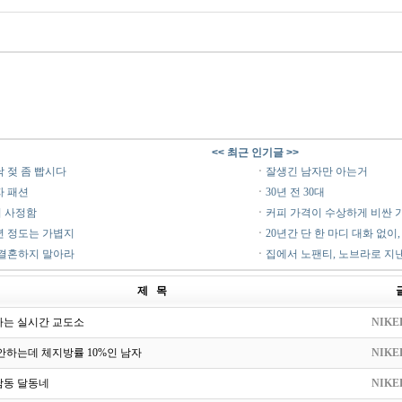
<< 최근 인기글 >>
 젖 좀 빱시다
ㆍ
잘생긴 남자만 아는거
자 패션
ㆍ
30년 전 30대
 사정함
ㆍ
커피 가격이 수상하게 비싼 
년 정도는 가볍지
ㆍ
20년간 단 한 마디 대화 없이
 결혼하지 말아라
ㆍ
집에서 노팬티, 노브라로 지
제 목
다는 실시간 교도소
NIKE
안하는데 체지방률 10%인 남자
NIKE
남동 달동네
NIKE