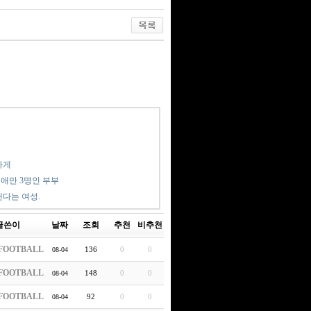
가게
, 애만 3명인 부부
낸다는 여성.
글쓴이
날짜
조회
추천
비추천
FOOTBALL
136
0
0
08-04
FOOTBALL
148
0
0
08-04
FOOTBALL
92
0
0
08-04