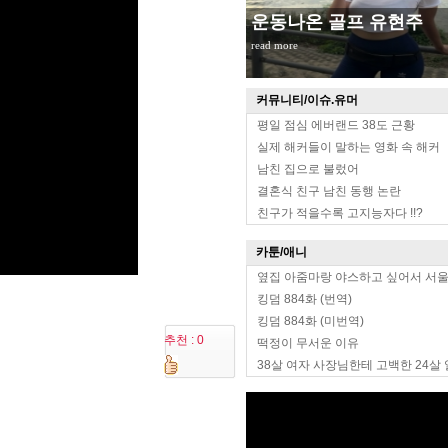
운동나온 골프 유현주
read more
커뮤니티/이슈.유머
평일 점심 에버랜드 38도 근황
실제 해커들이 말하는 영화 속 해커
남친 집으로 불렀어
결혼식 친구 남친 동행 논란
친구가 적을수록 고지능자다 !!?
카툰/애니
옆집 아줌마랑 야스하고 싶어서 서
킹덤 884화 (번역)
킹덤 884화 (미번역)
추천 : 0
떡정이 무서운 이유
38살 여자 사장님한테 고백한 24살