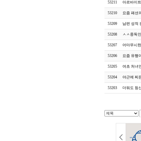
53211
아르바이트
53210
요즘 패션
53209
남편 성적 
53208
ㅅㅅ중독인
53207
어마무시한
53206
요즘 유행
53205
여초 처녀인
53204
야근에 찌
53203
더워도 등