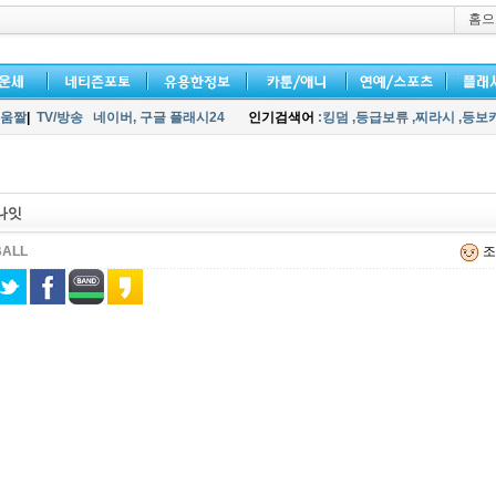
홈으
움짤
|
TV/방송
네이버,
구글 플래시24
인기검색어
:킹덤
,등급보류
,찌라시
,등보
나잇
BALL
조