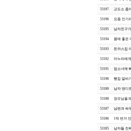
53197
교도소 좁
53196
요즘 인기라
53195
남자친구가
53194
몸매 좋은 
53193
돈까스집 
53192
마누라에게
53191
업소녀에 
53190
빵집 알바
53189
남자 댄디컷
53188
장모님을 
53187
남편과 싸
53186
1억 번거 
53185
남자들 진