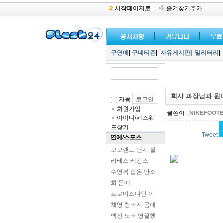
시작페이지로
즐겨찾기추가
구연예
|
구네티즌
|
자유게시판
|
밀리터리
|
회사 과장님과 원
자동
회원가입
글쓴이 :
NIKEFOOT
아이디/패스워
드찾기
Tweet
연예/스포츠
모모랜드 낸시 필
라테스 레깅스
수영복 입은 안소
희 몸매
프로미스나인 이
채영 청바지 몸매
엑신 노바 영끌했