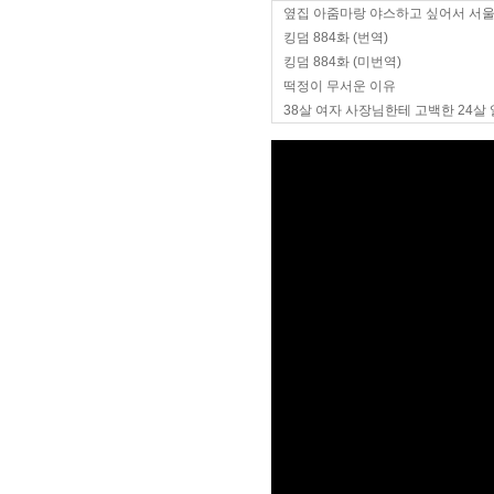
옆집 아줌마랑 야스하고 싶어서 서
킹덤 884화 (번역)
킹덤 884화 (미번역)
떡정이 무서운 이유
38살 여자 사장님한테 고백한 24살