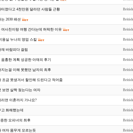
아터졌다고 4천만원 달라던 사람들 근황
Britis
는 2030 패션
Britis
 여사친이랑 여행 간다는데 허락한 이유
Britis
미용실 누나의 영업 스킬
Britis
아재 바람피다 걸림
Britis
 음흉한 계획 성공한 아재의 후기
Britis
빠지는걸 이해 못했던 남자의 최후
Britis
가 조금 못생겨서 할인해 드린다고 적어줌
Britis
 보면 살짝 젖는다는 여자
Britis
때리면 이혼까지 가나요?
Britis
우고 화해했는데
Britis
인증한 오피녀의 최후
Britis
짜 여자 몸무게 모르는듯
Britis