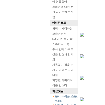
네 영끌했어
트와이스 다현 전
신 타이트한 옷차
림
네티즌포토
허벅지 자랑하는
보송이버섯
DJ 미유 (원미령)
스튜어디스룩
주사 한대 놔주고
싶은 간호사 갓세
희
개목걸이 잡을 남
자 기다리는 고라
니율
차영현 치어리더
최근 인스타
최근댓글
문서나 이론, 소문,
수다로