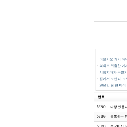
ㆍ
이보시오 거기 아낙
ㆍ
의외로 위험한 여
ㆍ
시험치다가 무발기
ㆍ
집에서 노팬티, 노
ㆍ
20년간 단 한 마디
번호
53200
나랑 있을
53199
유혹하는 
53198
중국에서 