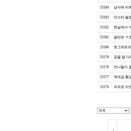
53184
남자에 비해
53183
인스타 팔로
53182
현실에서 
53181
골반은 ㅈ
53180
호그와트의
53179
공을 잘 다
53178
언냐들이 
53177
역대급 황금
53176
의외로 이