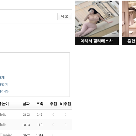
이래서 필라테스하
흔한
가게
가볍지
말아라
글쓴이
날짜
조회
추천
비추천
olic
143
0
0
08-03
olic
110
0
0
08-03
hEmpire
1314
0
0
08-02