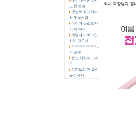
애기때는 돈 없어
회사 과장님과 원
도 동네 놀
옛날로 회귀해야
혀 옛날처럼
이런거 뉴스로 내
서 뭐하냐
개엉터리 로그인
하게 만드네
ㅋㅋㅋㅋㅋㅋㅋ..
저 일본
정신 차렸네 그래
도
여자들의 저 말이
웃긴게 내