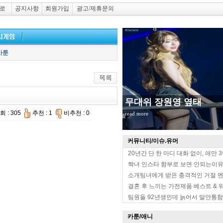
로
공지사항
회원가입
광고/제휴문의
카툰
무대위 장원영 옆태
회 : 305
추천 : 1
비추천 : 0
read more
커뮤니티/이슈.유머
20년간 단 한 마디 대화 없이, 애만 
짝녀 인스타 함부로 보면 안되는이
소개팅녀에게 받은 충격적인 거절 
결혼 후 느끼는 가전제품 베스트 & 
팀원들 92년생인데 늙어서 말안통함
카툰/애니