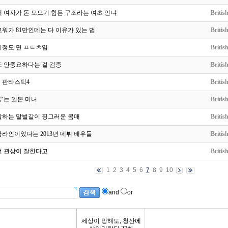
 여자가 돈 모으기 힘든 구조라는 여초 언냐
Britis
워가 81만인데는 다 이유가 있는 법
Britis
이정도 면 ㅍㅌㅊ임
Britis
또 안중요하다는 걸 검증
Britis
 판타스틱4
Britis
루는 일본 미녀
Britis
말하는 말벌같이 징그러운 몸매
Britis
라인이었다는 2013년 데뷔 배우들
Britis
런 관상이 잘한다고
Britis
1
2
3
4
5
6
7
8
9
10
and
or