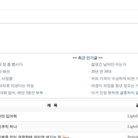
<< 최근 인기글 >>
 젖 좀 빱시다
ㆍ
잘생긴 남자만 아는거
자 패션
ㆍ
30년 전 30대
 사정함
ㆍ
커피 가격이 수상하게 비싼 
브라로 지낸다는 여성.
ㆍ
여경이 쉬었음 청년 정도는 
 대화 없이, 애만 3명인 부부
ㆍ
이거 인정 못하면 결혼하지 
제 목
때만 입어줘
LightH
키쿠치 히나
LightH
신분증 없이 경찰한테 걸리면 생기는 일
Britis