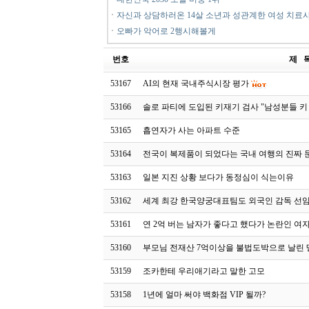
ㆍ
자신과 상담하러온 14살 소년과 성관계한 여성 치료
ㆍ
오빠가 악어로 2행시해볼게
번호
제 
53167
AI의 현재 국내주식시장 평가
53166
솔로 파티에 도입된 키재기 검사 "남성분들 키
53165
흡연자가 사는 아파트 수준
53164
전국이 복제품이 되었다는 국내 여행의 진짜
53163
일본 지진 상황 보다가 동정심이 식는이유
53162
세계 최강 한국양궁대표팀도 외국인 감독 선
53161
연 2억 버는 남자가 좋다고 했다가 논란인 여
53160
부모님 전재산 7억이상을 불법도박으로 날린 
53159
조카한테 우리애기라고 말한 고모
53158
1년에 얼마 써야 백화점 VIP 될까?