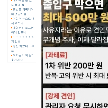
애기때는 돈 없어
도 동네 놀
옛날로 회귀해야
혀 옛날처럼
이런거 뉴스로 내
서 뭐하냐
개엉터리 로그인
하게 만드네
ㅋㅋㅋㅋㅋㅋㅋ..
저 일본
정신 차렸네 그래
도
여자들의 저 말이
웃긴게 내