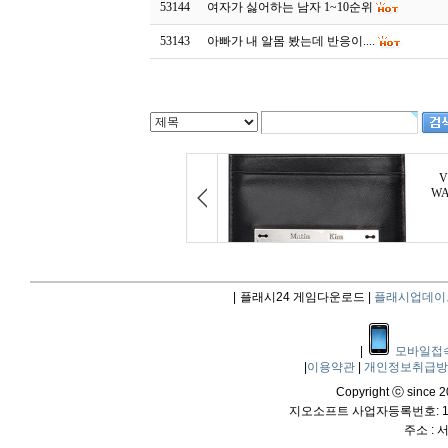
53144
여자가 싫어하는 남자 1~10순위
53143
아빠가 내 알몸 봤는데 반응이....
|
플래시24 게임다운로드 |
플래시업데이
|
모바일접
|
이용약관
|
개인정보취급
Copyright ⓒ since 20
지오소프트 사업자등록번호: 114
주소 :