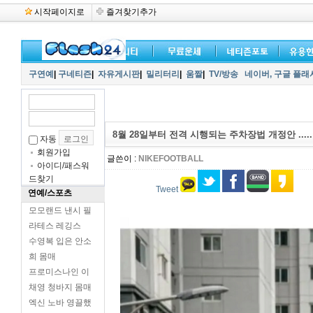
시작페이지로
즐겨찾기추가
구연예
|
구네티즌
|
자유게시판
|
밀리터리
|
움짤
|
TV/방송
네이버,
구글 플래
8월 28일부터 전격 시행되는 주차장법 개정안 .....
자동
회원가입
글쓴이 :
NIKEFOOTBALL
아이디/패스워
드찾기
Tweet
연예/스포츠
모모랜드 낸시 필
라테스 레깅스
수영복 입은 안소
희 몸매
프로미스나인 이
채영 청바지 몸매
엑신 노바 영끌했