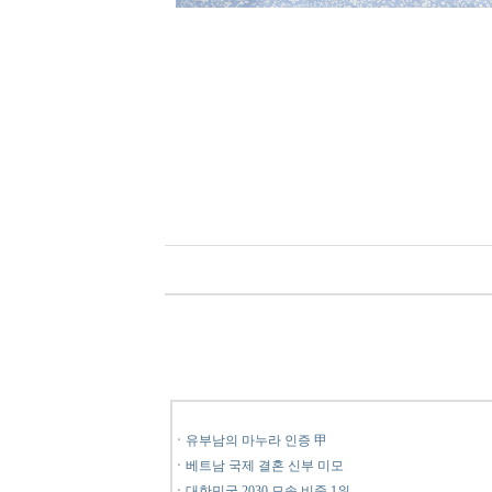
ㆍ
유부남의 마누라 인증 甲
ㆍ
베트남 국제 결혼 신부 미모
ㆍ
대한민국 2030 모솔 비중 1위