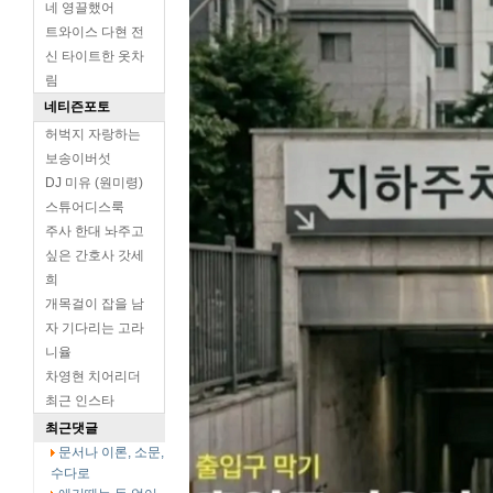
네 영끌했어
트와이스 다현 전
신 타이트한 옷차
림
네티즌포토
허벅지 자랑하는
보송이버섯
DJ 미유 (원미령)
스튜어디스룩
주사 한대 놔주고
싶은 간호사 갓세
희
개목걸이 잡을 남
자 기다리는 고라
니율
차영현 치어리더
최근 인스타
최근댓글
문서나 이론, 소문,
수다로