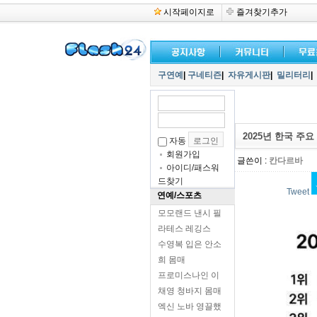
시작페이지로
즐겨찾기추가
구연예
|
구네티즌
|
자유게시판
|
밀리터리
|
2025년 한국 주요 
자동
회원가입
글쓴이 :
칸다르바
아이디/패스워
드찾기
Tweet
연예/스포츠
모모랜드 낸시 필
라테스 레깅스
수영복 입은 안소
희 몸매
프로미스나인 이
채영 청바지 몸매
엑신 노바 영끌했