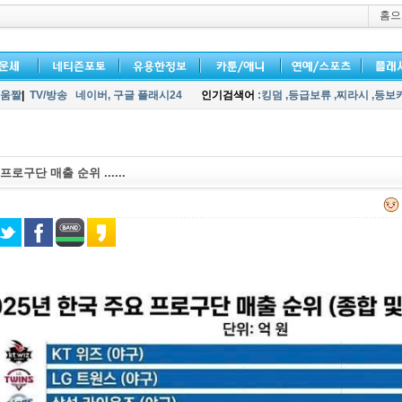
홈으
움짤
|
TV/방송
네이버,
구글 플래시24
인기검색어
:킹덤
,등급보류
,찌라시
,등보
프로구단 매출 순위 ......