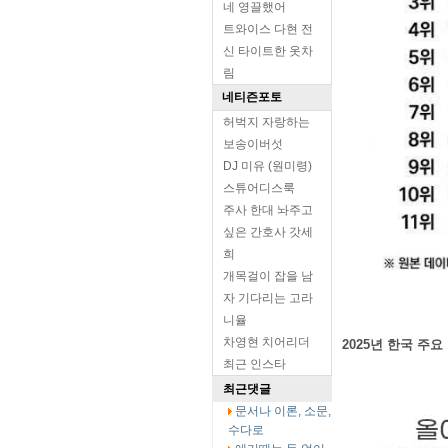
네 영끌했어
트와이스 다현 전
신 타이트한 옷차
림
네티즌포토
허벅지 자랑하는
보송이버섯
DJ 미유 (원미령)
스튜어디스룩
주사 한대 놔주고
싶은 간호사 갓세
희
개목걸이 잡을 남
자 기다리는 고라
니율
차영현 치어리더
2025년 한국 주요 
최근 인스타
최근댓글
문서나 이론, 소문,
수다로