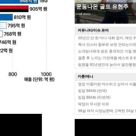
운동나온 골프 유현주
read more
커뮤니티/이슈.유머
20년간 단 한 마디 대화 없이, 애만 
짝녀 인스타 함부로 보면 안되는이
소개팅녀에게 받은 충격적인 거절 
결혼 후 느끼는 가전제품 베스트 & 
팀원들 92년생인데 늙어서 말안통함
카툰/애니
옆집 아줌마랑 야스하고 싶어서 서
킹덤 884화 (번역)
킹덤 884화 (미번역)
떡정이 무서운 이유
38살 여자 사장님한테 고백한 24살