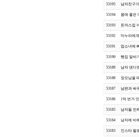
53195
남자친구가
53194
몸매 좋은 
53193
돈까스집 
53192
마누라에게
53191
업소녀에 
53190
빵집 알바
53189
남자 댄디컷
53188
장모님을 
53187
남편과 싸
53186
1억 번거 
53185
남자들 진
53184
남자에 비해
53183
인스타 팔로