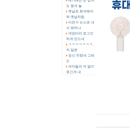
애기때는 돈 없어
도 동네 놀
옛날로 회귀해야
혀 옛날처럼
이런거 뉴스로 내
서 뭐하냐
개엉터리 로그인
하게 만드네
ㅋㅋㅋㅋㅋㅋㅋ..
저 일본
정신 차렸네 그래
도
여자들의 저 말이
웃긴게 내