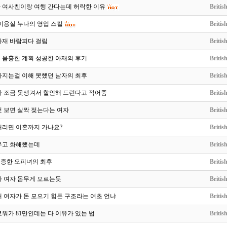
 여사친이랑 여행 간다는데 허락한 이유
Britis
미용실 누나의 영업 스킬
Britis
아재 바람피다 걸림
Britis
 음흉한 계획 성공한 아재의 후기
Britis
빠지는걸 이해 못했던 남자의 최후
Britis
가 조금 못생겨서 할인해 드린다고 적어줌
Britis
 보면 살짝 젖는다는 여자
Britis
때리면 이혼까지 가나요?
Britis
우고 화해했는데
Britis
인증한 오피녀의 최후
Britis
짜 여자 몸무게 모르는듯
Britis
 여자가 돈 모으기 힘든 구조라는 여초 언냐
Britis
워가 81만인데는 다 이유가 있는 법
Britis