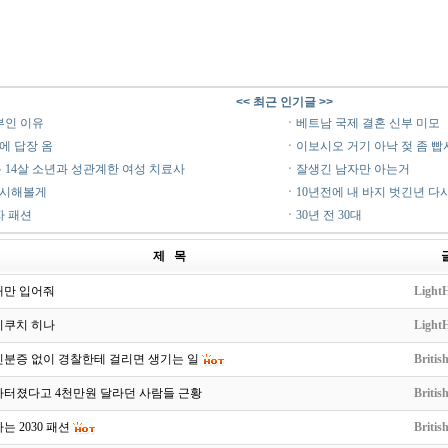
<< 최근 인기글 >>
부인 이유
ㆍ
베트남 국제 결혼 신부 미모
에 답장 옴
ㆍ
이보시오 거기 아낙 젖 좀 빱
 14살 소년과 성관계한 여성 치료사
ㆍ
잘생긴 남자만 아는거
행시해볼게
ㆍ
10년전에 내 바지 벗긴년 다시
자 패션
ㆍ
30년 전 30대
제 목
때만 입어줘
LightH
키쿠치 히나
LightH
신분증 없이 경찰한테 걸리면 생기는 일
Britis
아터졌다고 4천만원 달라던 사람들 근황
Britis
는 2030 패션
Britis