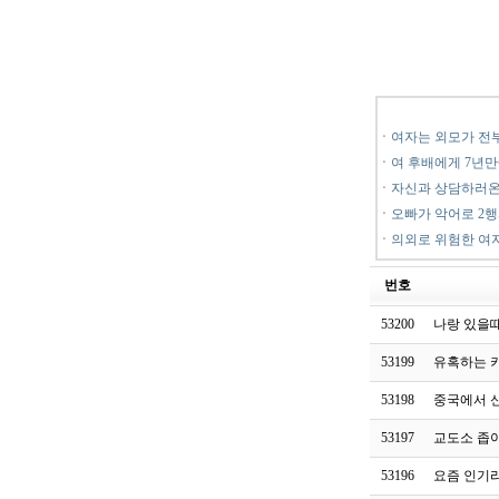
ㆍ
여자는 외모가 전
ㆍ
여 후배에게 7년만
ㆍ
자신과 상담하러온
ㆍ
오빠가 악어로 2
ㆍ
의외로 위험한 여
번호
53200
나랑 있을
53199
유혹하는 
53198
중국에서 
53197
교도소 좁
53196
요즘 인기라