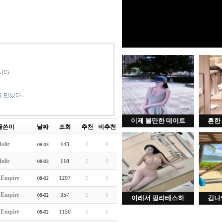
시다
 만났다..
이제 볼만한 데이트
흔한
글쓴이
날짜
조회
추천
비추천
olic
143
0
0
08-03
olic
110
0
0
08-03
hEmpire
1297
0
0
08-02
hEmpire
357
0
0
08-02
이래서 필라테스하
김나
hEmpire
1150
0
0
08-02