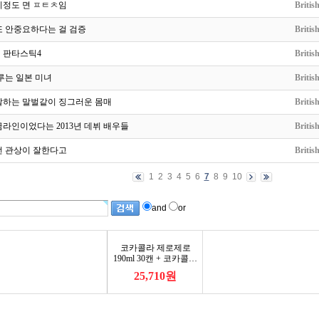
이정도 면 ㅍㅌㅊ임
Britis
또 안중요하다는 걸 검증
Britis
 판타스틱4
Britis
루는 일본 미녀
Britis
말하는 말벌같이 징그러운 몸매
Britis
라인이었다는 2013년 데뷔 배우들
Britis
런 관상이 잘한다고
Britis
1
2
3
4
5
6
7
8
9
10
and
or