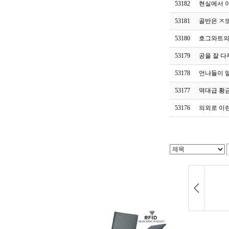
53182
현실에서 
53181
골반은 ㅈ
53180
호그와트의
53179
공을 잘 다
53178
언냐들이 
53177
역대급 황금
53176
의외로 이