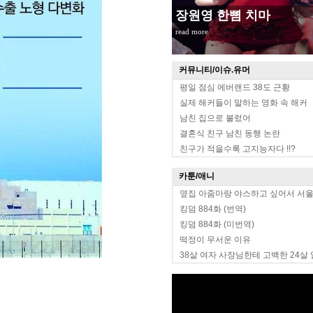
장원영 한뼘 치마
read more
커뮤니티/이슈.유머
평일 점심 에버랜드 38도 근황
실제 해커들이 말하는 영화 속 해커
남친 집으로 불렀어
결혼식 친구 남친 동행 논란
친구가 적을수록 고지능자다 !!?
카툰/애니
옆집 아줌마랑 야스하고 싶어서 서
킹덤 884화 (번역)
킹덤 884화 (미번역)
떡정이 무서운 이유
38살 여자 사장님한테 고백한 24살