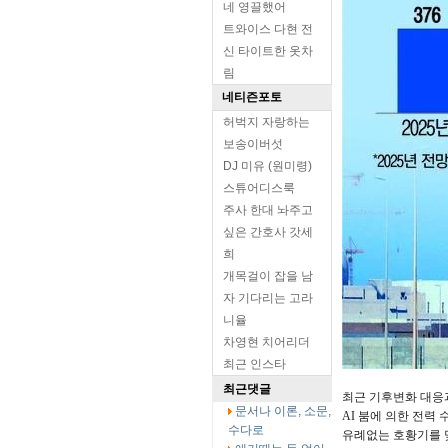
네 영끌했어
트와이스 다현 전
신 타이트한 옷차
림
네티즌포토
허벅지 자랑하는
보송이버섯
DJ 미유 (원미령)
스튜어디스룩
주사 한대 놔주고
싶은 간호사 갓세
희
개목걸이 잡을 남
자 기다리는 고라
니율
차영현 치어리더
최근 인스타
최근댓글
최근 기후변화 대응
문서나 이론, 소문,
AI 붐에 의한 전력
수다로
유례없는 호황기를 