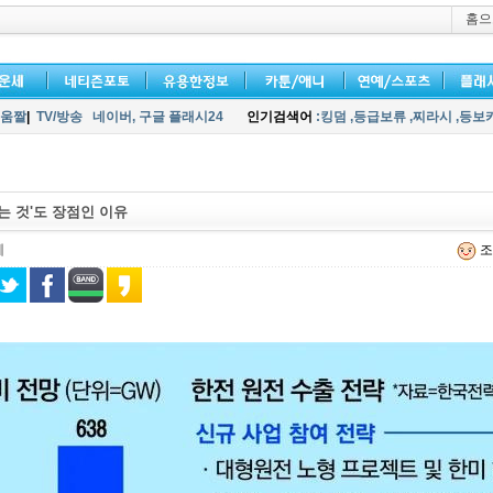
홈으
움짤
|
TV/방송
네이버,
구글 플래시24
인기검색어
:킹덤
,등급보류
,찌라시
,등보
는 것'도 장점인 이유
예
조