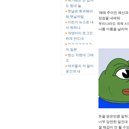
애기때는 돈 없어
도 동네 놀
옛날로 회귀해야
'제때 주어진 예산과
혀 옛날처럼
장점을 내세워
이런거 뉴스로 내
우리나라도 국제 시
서 뭐하냐
나름 이름을 날리며
개엉터리 로그인
하게 만드네
ㅋㅋㅋㅋㅋㅋㅋ..
저 일본
정신 차렸네 그래
도
여자들의 저 말이
웃긴게 내
돈을 받은만큼 일하
너무 당연한 일인데
잘 체감이 안 될 수도