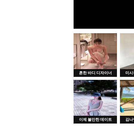
흔한 바디 디자이너
미시
이제 볼만한 데이트
김나