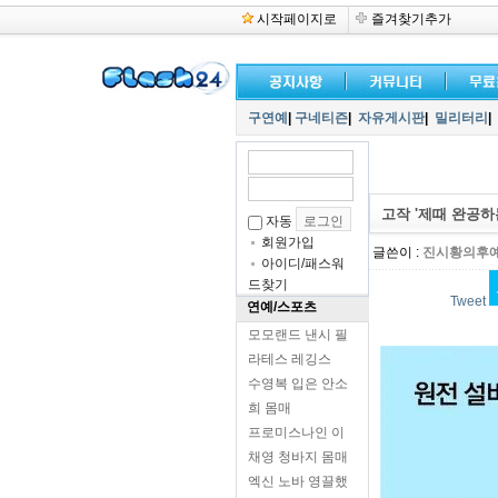
시작페이지로
즐겨찾기추가
구연예
|
구네티즌
|
자유게시판
|
밀리터리
|
고작 '제때 완공하
자동
회원가입
글쓴이 :
진시황의후
아이디/패스워
드찾기
Tweet
연예/스포츠
모모랜드 낸시 필
라테스 레깅스
수영복 입은 안소
희 몸매
프로미스나인 이
채영 청바지 몸매
엑신 노바 영끌했