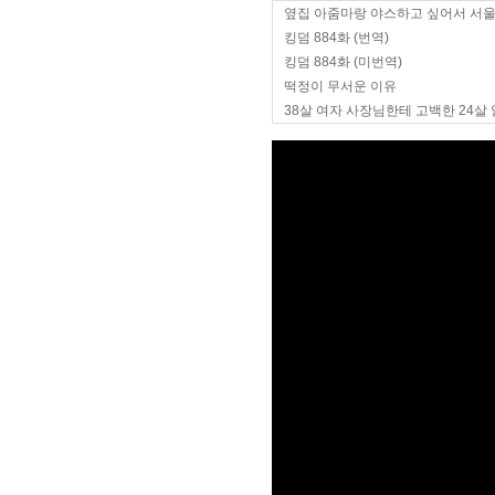
옆집 아줌마랑 야스하고 싶어서 서
킹덤 884화 (번역)
킹덤 884화 (미번역)
떡정이 무서운 이유
38살 여자 사장님한테 고백한 24살