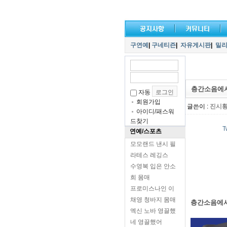
구연예
|
구네티즌
|
자유게시판
|
밀
층간소음에서
자동
회원가입
글쓴이 :
진시
아이디/패스워
드찾기
T
연예/스포츠
모모랜드 낸시 필
라테스 레깅스
수영복 입은 안소
희 몸매
프로미스나인 이
채영 청바지 몸매
층간소음에서
엑신 노바 영끌했
네 영끌했어