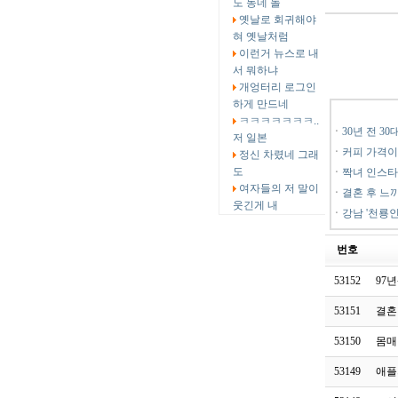
도 동네 놀
옛날로 회귀해야
혀 옛날처럼
이런거 뉴스로 내
서 뭐하냐
개엉터리 로그인
하게 만드네
ㅋㅋㅋㅋㅋㅋㅋ..
ㆍ
30년 전 30
저 일본
ㆍ
커피 가격이
정신 차렸네 그래
도
ㆍ
짝녀 인스타
여자들의 저 말이
ㆍ
결혼 후 느
웃긴게 내
ㆍ
강남 '천룡인
번호
53152
97
53151
결혼
53150
몸매
53149
애플