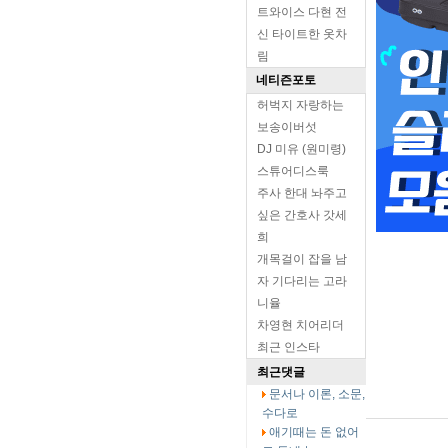
트와이스 다현 전
신 타이트한 옷차
림
네티즌포토
허벅지 자랑하는
보송이버섯
DJ 미유 (원미령)
스튜어디스룩
주사 한대 놔주고
싶은 간호사 갓세
희
개목걸이 잡을 남
자 기다리는 고라
니율
차영현 치어리더
최근 인스타
최근댓글
문서나 이론, 소문,
수다로
애기때는 돈 없어