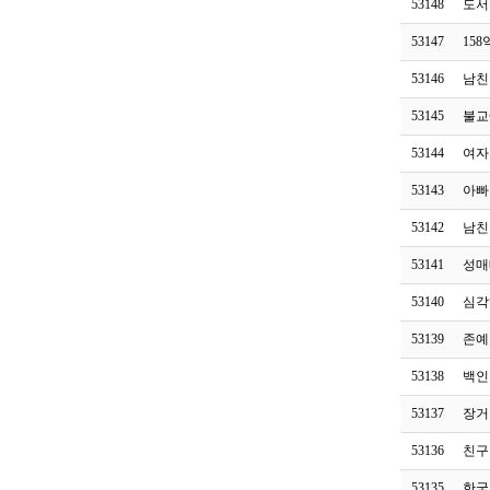
53148
도서
53147
15
53146
남친
53145
불교
53144
여자
53143
아빠
53142
남친
53141
성매
53140
심각
53139
존예
53138
백인
53137
장거
53136
친구
53135
한국