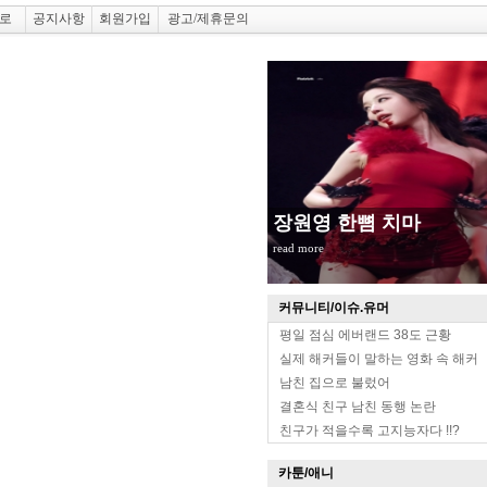
로
공지사항
회원가입
광고/제휴문의
장원영 한뼘 치마
read more
커뮤니티/이슈.유머
평일 점심 에버랜드 38도 근황
실제 해커들이 말하는 영화 속 해커
남친 집으로 불렀어
결혼식 친구 남친 동행 논란
친구가 적을수록 고지능자다 !!?
카툰/애니