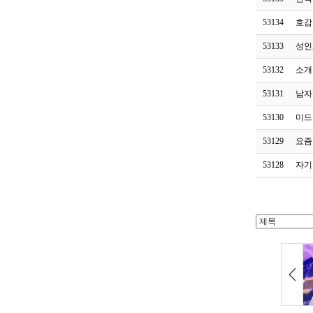
53134
호감
53133
성인
53132
소개
53131
남자
53130
미드
53129
요즘
53128
자기