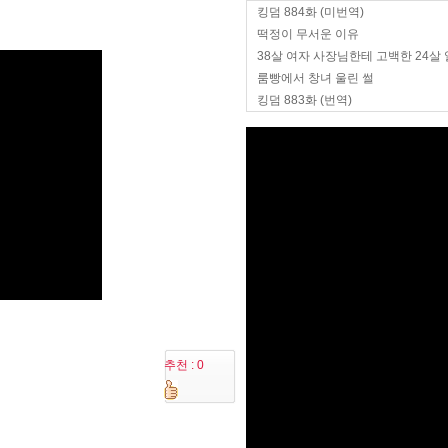
킹덤 884화 (미번역)
떡정이 무서운 이유
38살 여자 사장님한테 고백한 24살
룸빵에서 창녀 울린 썰
킹덤 883화 (번역)
추천 : 0