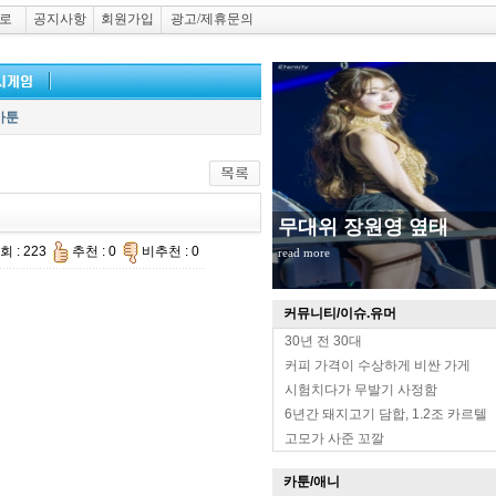
로
공지사항
회원가입
광고/제휴문의
카툰
무대위 장원영 옆태
회 : 223
추천 : 0
비추천 : 0
read more
커뮤니티/이슈.유머
30년 전 30대
커피 가격이 수상하게 비싼 가게
시험치다가 무발기 사정함
6년간 돼지고기 담합, 1.2조 카르텔
고모가 사준 꼬깔
카툰/애니