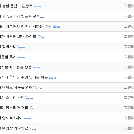
에 놀란 동남아 관광객
그린
이 가족들에게 받는 대우
그린
자리 거부해서 이혼 생각하는 여자
그린
남과 바람핀 30대 와이프
그린
친 적발사례
그린
다운펌 후기
그린
남자들에게 힘든 행동
그린
혼식에 축의금 주면 안되는 이유
그린
 대체로 저축을 안해?
그린
자의 소박한 바램
그린
하며 인스타한 결과
그린
 압도적 1티어
그린
텔 수영장 가나봐요
그린