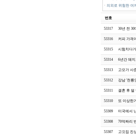
ㆍ
의외로 위험한 여
번호
53317
30년 전 30
53316
커피 가격
53315
시험치다가
53314
6년간 돼지
53313
고모가 사
53312
강남 '천룡
53311
결혼 후 덜
53310
또 이상한
53309
미국에서 
53308
70억짜리 
53307
고깃집 진