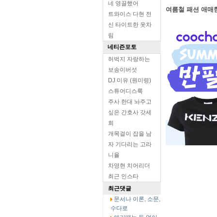
네 영끌했어
여름철 패션 애매
트와이스 다현 전
신 타이트한 옷차
림
네티즌포토
허벅지 자랑하는
보송이버섯
DJ 미유 (원미령)
스튜어디스룩
주사 한대 놔주고
싶은 간호사 갓세
희
개목걸이 잡을 남
자 기다리는 고라
니율
차영현 치어리더
최근 인스타
최근댓글
문서나 이론, 소문,
수다로