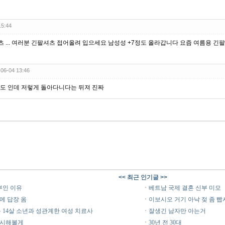
15:44
츠 ... 여러분 긴팔셔츠 접어올려 입으세요 남성성 +7정도 올라갑니다 요즘 여름용 긴
-06-04 13:46
38도 인데 저렇게 돌아다니다는 뒤져 진짜
<< 최근 인기글 >>
부인 이유
ㆍ
베트남 국제 결혼 신부 미모
에 답장 옴
ㆍ
이보시오 거기 아낙 젖 좀 빱
 14살 소년과 성관계한 여성 치료사
ㆍ
잘생긴 남자만 아는거
행시해볼게
ㆍ
30년 전 30대