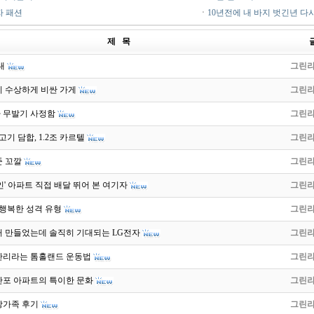
자 패션
ㆍ
10년전에 내 바지 벗긴년 다시
제 목
대
그린
이 수상하게 비싼 가게
그린
 무발기 사정함
그린
고기 담합, 1.2조 카르텔
그린
준 꼬깔
그린
인' 아파트 직접 배달 뛰어 본 여기자
그린
 행복한 성격 유형
그린
거 만들었는데 솔직히 기대되는 LG전자
그린
난리라는 톰홀랜드 운동법
그린
반포 아파트의 특이한 문화
그린
상가족 후기
그린