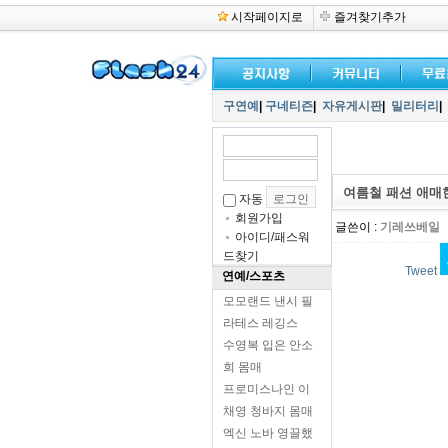
시작페이지로
즐겨찾기추가
구연예
|
구네티즌
|
자유게시판
|
밀리터리
|
여름철 패션 애매
자동
회원가입
글쓴이 :
기레쓰베일
아이디/패스워
드찾기
Tweet
연예/스포츠
모모랜드 낸시 필
라테스 레깅스
수영복 입은 안소
희 몸매
프로미스나인 이
채영 청바지 몸매
엑신 노바 영끌했