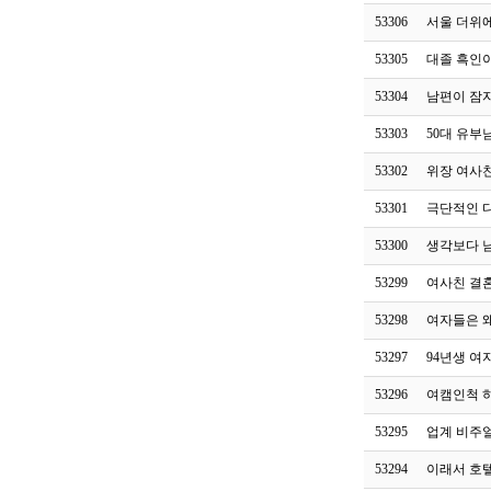
53306
서울 더위
53305
대졸 흑인
53304
남편이 잠
53303
50대 유부
53302
위장 여사
53301
극단적인 
53300
생각보다 
53299
여사친 결
53298
여자들은 왜
53297
94년생 여
53296
여캠인척 
53295
업계 비주얼
53294
이래서 호