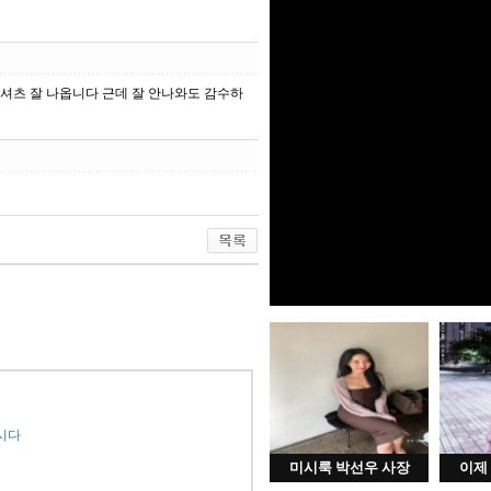
팔셔츠 잘 나옵니다 근데 잘 안나와도 감수하
시다
미시룩 박선우 사장
이제