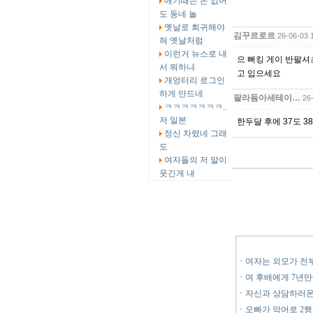
애기때는 돈 없어
도 동네 놀
옛날로 회귀해야
김꾸르로르
26-06-03 
혀 옛날처럼
이런거 뉴스로 내
으 뻐킹 게이 반팔셔
서 뭐하냐
고 입으세요
개엉터리 로그인
하게 만드네
팔라듐아세테이…
26
ㅋㅋㅋㅋㅋㅋㅋ..
저 일본
한두달 후에 37도 
정신 차렸네 그래
도
여자들의 저 말이
웃긴게 내
ㆍ
여자는 외모가 전
ㆍ
여 후배에게 7년만
ㆍ
자신과 상담하러온
ㆍ
오빠가 악어로 2