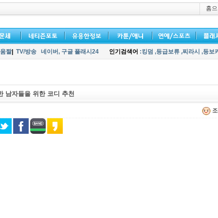
홈으
움짤
|
TV/방송
네이버,
구글 플래시24
인기검색어
:킹덤
,등급보류
,찌라시
,등보
한 남자들을 위한 코디 추천
조