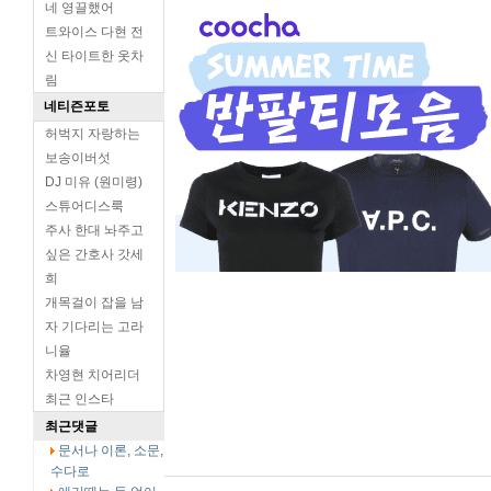
네 영끌했어
트와이스 다현 전
신 타이트한 옷차
림
네티즌포토
허벅지 자랑하는
보송이버섯
DJ 미유 (원미령)
스튜어디스룩
주사 한대 놔주고
싶은 간호사 갓세
희
개목걸이 잡을 남
자 기다리는 고라
니율
차영현 치어리더
최근 인스타
최근댓글
문서나 이론, 소문,
수다로