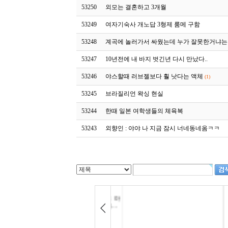
53250
외모는 결혼하고 3개월
53249
여자기숙사 개노답 3형제 룸메 구함
53248
계곡에 놀러가서 싸웠는데 누가 잘못한거냐는
53247
10년전에 내 바지 벗긴년 다시 만났다..
53246
야스할때 러브젤보다 훨 낫다는 액체
(1)
53245
브라질리언 왁싱 현실
53244
한때 일본 여학생들의 체육복
53243
외향인 : 야야 나 지금 잠시 너네동네옴ㅋㅋ