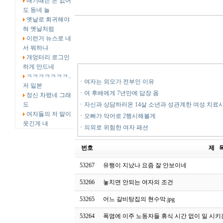
애기때는 돈 없어
도 동네 놀
옛날로 회귀해야
혀 옛날처럼
이런거 뉴스로 내
서 뭐하냐
개엉터리 로그인
하게 만드네
ㅋㅋㅋㅋㅋㅋㅋ..
ㆍ
여자는 외모가 전부인 이유
저 일본
ㆍ
여 후배에게 7년만에 답장 옴
정신 차렸네 그래
도
ㆍ
자신과 상담하러온 14살 소년과 성관계한 여성 치료
여자들의 저 말이
ㆍ
오빠가 악어로 2행시해볼게
웃긴게 내
ㆍ
의외로 위험한 여자 패션
번호
제 
53267
유행이 지났나 요즘 잘 안보이네
53266
놓치면 안되는 여자의 조건
53265
어느 갈비탕집의 현수막.jpg
53264
폭염에 이주 노동자들 휴식 시간 없이 일 시키