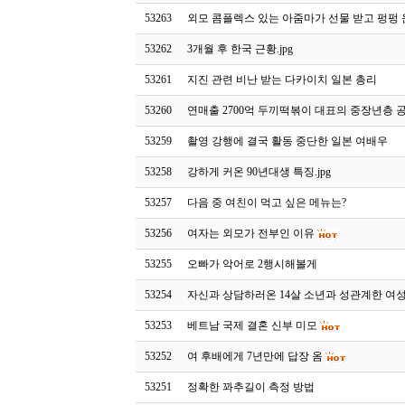
53263
외모 콤플렉스 있는 아줌마가 선물 받고 펑펑 운 
53262
3개월 후 한국 근황.jpg
53261
지진 관련 비난 받는 다카이치 일본 총리
53260
연매출 2700억 두끼떡볶이 대표의 중장년층 
53259
촬영 강행에 결국 활동 중단한 일본 여배우
53258
강하게 커온 90년대생 특징.jpg
53257
다음 중 여친이 먹고 싶은 메뉴는?
53256
여자는 외모가 전부인 이유
53255
오빠가 악어로 2행시해볼게
53254
자신과 상담하러온 14살 소년과 성관계한 여
53253
베트남 국제 결혼 신부 미모
53252
여 후배에게 7년만에 답장 옴
53251
정확한 꽈추길이 측정 방법