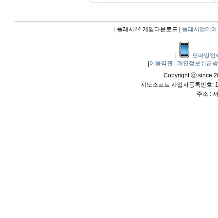
|
플래시24 게임다운로드 |
플래시업데이
|
모바일접
|
이용약관
|
개인정보취급
Copyright ⓒ since 20
지오소프트 사업자등록번호: 114
주소 :