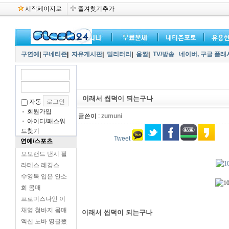
시작페이지로
즐겨찾기추가
구연예
|
구네티즌
|
자유게시판
|
밀리터리
|
움짤
|
TV/방송
네이버,
구글 플래
이래서 씹덕이 되는구나
자동
회원가입
글쓴이 :
zumuni
아이디/패스워
드찾기
Tweet
연예/스포츠
모모랜드 낸시 필
라테스 레깅스
수영복 입은 안소
희 몸매
프로미스나인 이
채영 청바지 몸매
이래서 씹덕이 되는구나
엑신 노바 영끌했