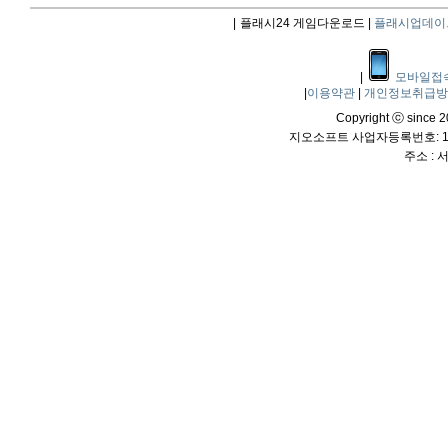
|
플래시24 게임다운로드 |
플래시업데이
|
모바일접
|
이용약관
|
개인정보취급
Copyright ⓒ since 20
지오소프트 사업자등록번호: 114
주소 :