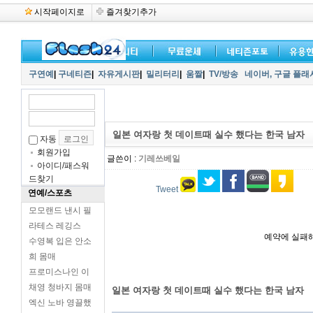
시작페이지로
즐겨찾기추가
구연예
|
구네티즌
|
자유게시판
|
밀리터리
|
움짤
|
TV/방송
네이버,
구글 플래
일본 여자랑 첫 데이트때 실수 했다는 한국 남자
자동
회원가입
글쓴이 :
기레쓰베일
아이디/패스워
드찾기
Tweet
연예/스포츠
모모랜드 낸시 필
라테스 레깅스
예약에 실패
수영복 입은 안소
희 몸매
프로미스나인 이
채영 청바지 몸매
일본 여자랑 첫 데이트때 실수 했다는 한국 남자
엑신 노바 영끌했