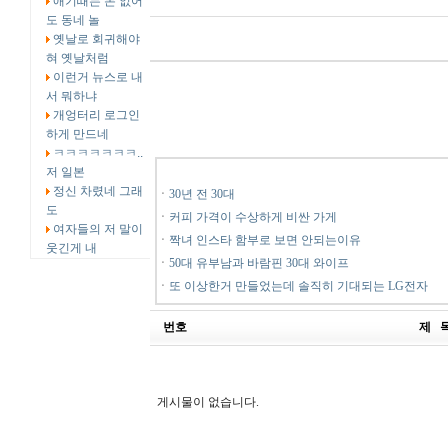
애기때는 돈 없어
도 동네 놀
옛날로 회귀해야
혀 옛날처럼
이런거 뉴스로 내
서 뭐하냐
개엉터리 로그인
하게 만드네
ㅋㅋㅋㅋㅋㅋㅋ..
저 일본
정신 차렸네 그래
ㆍ
30년 전 30대
도
ㆍ
커피 가격이 수상하게 비싼 가게
여자들의 저 말이
ㆍ
짝녀 인스타 함부로 보면 안되는이유
웃긴게 내
ㆍ
50대 유부남과 바람핀 30대 와이프
ㆍ
또 이상한거 만들었는데 솔직히 기대되는 LG전자
번호
제 
게시물이 없습니다.