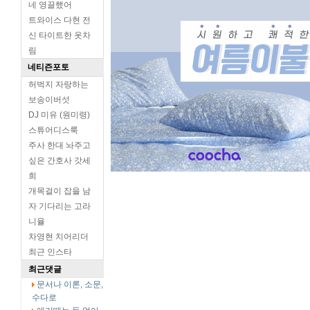
네 영끌했어
트와이스 다현 전
신 타이트한 옷차
림
네티즌포토
허벅지 자랑하는
보송이버섯
DJ 미유 (원미령)
스튜어디스룩
주사 한대 놔주고
싶은 간호사 갓세
희
개목걸이 잡을 남
자 기다리는 고라
니율
차영현 치어리더
최근 인스타
최근댓글
문서나 이론, 소문,
수다로