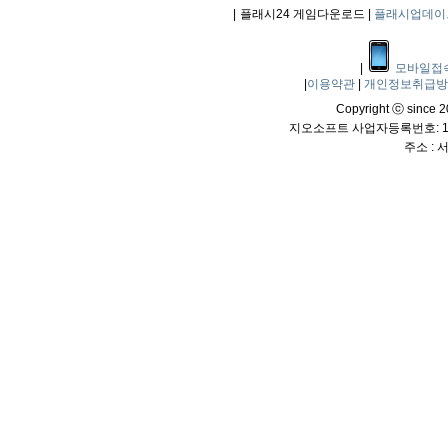
|
플래시24 게임다운로드 |
플래시업데이
|
모바일접
|
이용약관
|
개인정보취급
Copyright ⓒ since 20
지오소프트 사업자등록번호: 114
주소 :