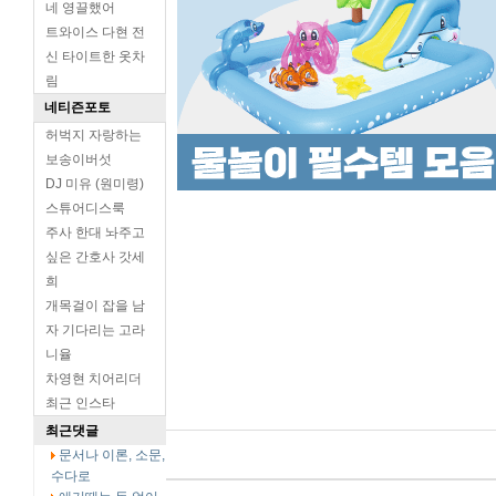
네 영끌했어
트와이스 다현 전
신 타이트한 옷차
림
네티즌포토
허벅지 자랑하는
보송이버섯
DJ 미유 (원미령)
스튜어디스룩
주사 한대 놔주고
싶은 간호사 갓세
희
개목걸이 잡을 남
자 기다리는 고라
니율
차영현 치어리더
최근 인스타
최근댓글
문서나 이론, 소문,
수다로