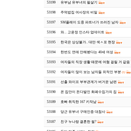
53199
유부남 유부녀의 필살기
53198
주먹밥집 여사장의 비밀
53197
SM플레이 도중 파트너가 쓰러진 남자
53196
와... 고윤정 인스타 업데이트
53195
한국은 상상불가.. 대만 섹ㅅ포 현장
53194
한번도 연애 안해봤다는 40세 여성
53193
여자들의 직장 생활 때문에 여혐 걸릴 거 같음
53192
여자들이 많이 보는 남자들 외적인 부분
(1)
53191
선출 와이프 부부관계가 버거운 남편
53190
온 집안이 돈다발인 화폐수집가의 집
53189
호빠 취직한 167 키작남
53188
당근 유부녀 구매인증 대참사
53187
친구 누나랑 결혼한 썰?