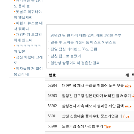
애기때는 돈 없어
도 동네 놀
옛날로 회귀해야
혀 옛날처럼
이런거 뉴스로 내
서 뭐하냐
개엉터리 로그인
ㆍ
20년간 단 한 마디 대화 없이, 애만 3명인 부부
하게 만드네
ㆍ
결혼 후 느끼는 가전제품 베스트 & 워스트
ㅋㅋㅋㅋㅋㅋㅋ..
ㆍ
평일 점심 에버랜드 38도 근황
저 일본
ㆍ
남친 집으로 불렀어
정신 차렸네 그래
도
ㆍ
일란성 쌍둥이끼리 결혼한 결과
여자들의 저 말이
웃긴게 내
번호
제 
53204
대한민국 제사 문화를 뒤집어 놓은 댓글
53203
잘생긴 친구랑 일본갔다가 버려진 썰 & 후기
53202
삼성전자 사측 메모리 성과급 제안 금액
53201
삼전 신용대출 풀매수한 중소기업갤러
53200
노콘피임 질외사정법 후기