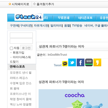
시작페이지로
즐겨찾기추가
구연예
|
구네티즌
|
자유게시판
|
밀리터리
|
움짤
|
TV/방송
네이버,
구글 플래
성관계 파트너가 5명이라는 여자
자동
회원가입
글쓴이 :
InGodWeTrust
아이디/패스워
드찾기
Tweet
연예/스포츠
모모랜드 낸시 필
라테스 레깅스
성관계 파트너가 5명이라는 여자
수영복 입은 안소
희 몸매
프로미스나인 이
채영 청바지 몸매
엑신 노바 영끌했