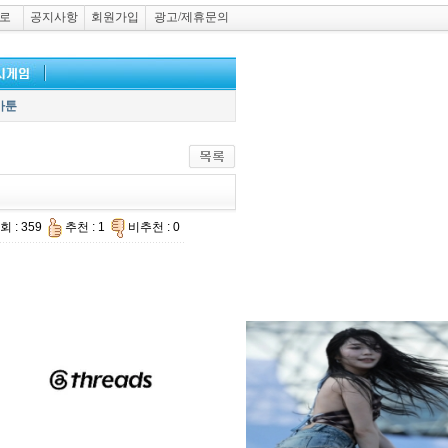
로
공지사항
회원가입
광고/제휴문의
카툰
회 : 359
추천 : 1
비추천 : 0