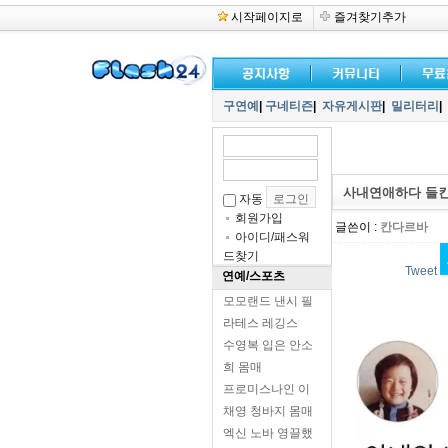
시작페이지로
즐겨찾기추가
구연예
|
구네티즌
|
자유게시판
|
밀리터리
|
사내연애하다 들킨
자동
회원가입
글쓴이 :
칸다르바
아이디/패스워
드찾기
Tweet
연예/스포츠
모모랜드 낸시 필
라테스 레깅스
수영복 입은 안소
희 몸매
프로미스나인 이
채영 청바지 몸매
엑신 노바 영끌했