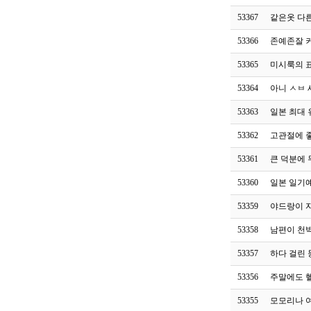
53367
같은옷 다
53366
존예존잘 
53365
미시룩의 
53364
아니 ㅅㅂ
53363
일본 최대
53362
고관절에 
53361
큰 덕분에 
53360
일본 일기
53359
야드랑이 자
53358
남편이 천
53357
하다 걸린
53356
주말에도 
53355
모모리나 