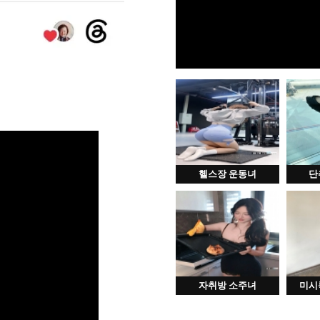
헬스장 운동녀
단
자취방 소주녀
미시