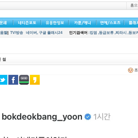
홈으
움짤
|
TV/방송
네이버,
구글 플래시24
인기검색어
:킹덤
,등급보류
,찌라시
,등보
 썰
조