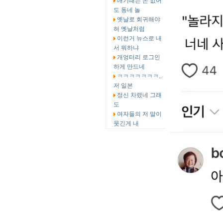
애기때는 돈 없어
도 동네 놀
옛날로 회귀해야
혀 옛날처럼
이런거 뉴스로 내
서 뭐하냐
개엉터리 로그인
하게 만드네
ㅋㅋㅋㅋㅋㅋㅋ..
저 일본
정신 차렸네 그래
도
여자들의 저 말이
웃긴게 내