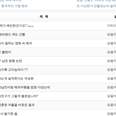
람핀 30대 와이프
ㆍ
강남 '천룡인' 아파트 직접 배
 충격적인 거절 멘트
ㆍ
또 이상한거 만들었는데 솔직
제 목
 제가 예민한건가요?
NIKE
에버랜드 38도 근황
닭을
이 말하는 영화 속 해커
닭을
로 불렀어
닭을
 남친 동행 논란
닭을
수록 고지능자다 !!?
닭을
사는게 숨막힌다는 여성분
닭을
전남친이랑 해외여행을 엄청 다녔는데
닭을
자친구가 그렇게 별로입니까?
닭을
청혼한 커플을 비웃은 결과
닭을
서 발기한 썰
닭을