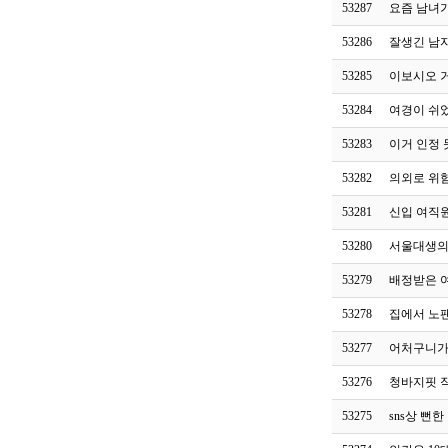
53287
요즘 남녀가
53286
잘생긴 남
53285
이보시오 거
53284
여경이 쉬
53283
이거 인정
53282
의외로 위
53281
신입 여직
53280
서울대생의
53279
배정받은 
53278
집에서 노팬
53277
어처구니가
53276
청바지핏 
53275
sns상 뻔