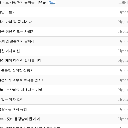
 서로 사랑하지 못하는 이유.jpg
그린
자만 아는거
Hypno
기 아낙 젖 좀 빱시다
Hypno
었음 청년 정도는 가볍지
Hypno
 못하면 결혼하지 말아라
Hypno
험한 여자 패션
Hypno
원이 제게 마음이 있나봅니다
Hypno
 씁쓸한 전여친 삼행시
Hypno
여검사가 너무 이쁘다는 범죄자
Hypno
티, 노브라로 지낸다는 여성.
Hypno
 없는 여자 호칭
Hypno
작살나는 여자 유형
Hypno
한 ㅂㅅ짓에 행정낭비 한 사례
Hypno