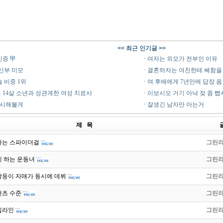
<< 최근 인기글 >>
인증 甲
ㆍ
여자는 외모가 전부인 이유
신부 미모
ㆍ
결혼하자는 여친한테 쎄함을
솔 비중 1위
ㆍ
여 후배에게 7년만에 답장 옴
 14살 소년과 성관계한 여성 치료사
ㆍ
이보시오 거기 아낙 젖 좀 빱
행시해볼게
ㆍ
잘생긴 남자만 아는거
제 목
하는 스파이더걸
그린
게 하는 운동녀
그린
쌍둥이 자매가 동시에 데뷔
그린
팬츠 수준
그린
힙라인
그린