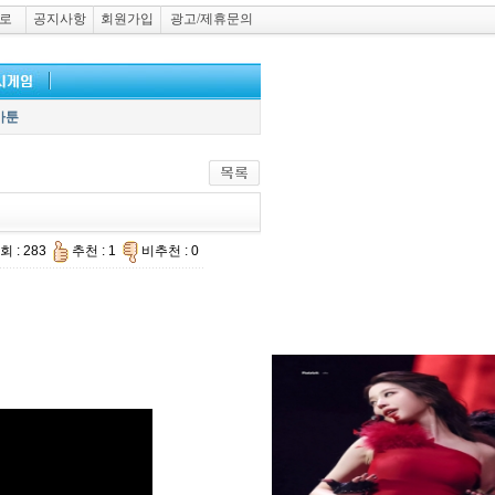
로
공지사항
회원가입
광고/제휴문의
카툰
회 : 283
추천 : 1
비추천 : 0