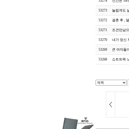
53274
인간은 10
53273
놀랍게도 
53272
결혼 후 , 
53271
조건만남으로
53270
내가 정신 
53269
큰 여자들이
53268
쇼트트랙 