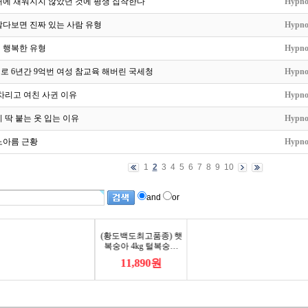
대에 채워지지 않았던 것에 평생 집착한다
Hypno
살다보면 진짜 있는 사람 유형
Hypno
덜 행복한 유형
Hypno
 6년간 9억번 여성 참교육 해버린 국세청
Hypno
차리고 여친 사귄 이유
Hypno
 딱 붙는 옷 입는 이유
Hypno
노아름 근황
Hypno
1
2
3
4
5
6
7
8
9
10
and
or