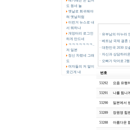
애기때는 돈 없어
도 동네 놀
옛날로 회귀해야
혀 옛날처럼
이런거 뉴스로 내
서 뭐하냐
개엉터리 로그인
ㆍ
유부남의 마누라 
하게 만드네
ㆍ
베트남 국제 결혼 
ㅋㅋㅋㅋㅋㅋㅋ..
ㆍ
대한민국 2030 모
저 일본
ㆍ
자신과 상담하러온
정신 차렸네 그래
도
ㆍ
오빠가 악어로 2
여자들의 저 말이
웃긴게 내
번호
53292
요즘 유행
53291
나를 힘나
53290
일본에서 
53289
장원영 힙
53288
아름다운 