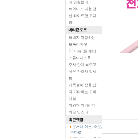
네 영끌했어
트와이스 다현 전
신 타이트한 옷차
림
네티즌포토
허벅지 자랑하는
보송이버섯
DJ 미유 (원미령)
스튜어디스룩
주사 한대 놔주고
싶은 간호사 갓세
희
개목걸이 잡을 남
자 기다리는 고라
니율
차영현 치어리더
최근 인스타
최근댓글
문서나 이론, 소문,
수다로