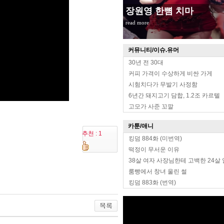
장원영 한뼘 치마
read more
커뮤니티/이슈.유머
30년 전 30대
커피 가격이 수상하게 비싼 가게
시험치다가 무발기 사정함
6년간 돼지고기 담합, 1.2조 카르텔
고모가 사준 꼬깔
카툰/애니
추천 : 1
킹덤 884화 (미번역)
떡정이 무서운 이유
38살 여자 사장님한테 고백한 24살
룸빵에서 창녀 울린 썰
킹덤 883화 (번역)