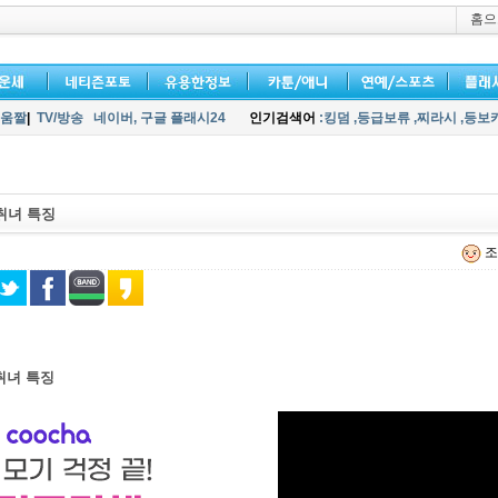
홈으
움짤
|
TV/방송
네이버,
구글 플래시24
인기검색어
:킹덤
,등급보류
,찌라시
,등보
취녀 특징
조
취녀 특징