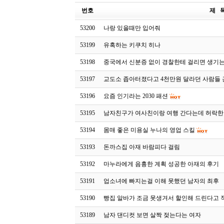
번호
제 
53200
나랑 있을때만 입어줘
53199
유혹하는 키쿠치 히나
53198
중국에서 신분증 없이 경찰한테 걸리면 생기는
53197
교도소 좁아터졌다고 4천만원 달라던 사람들
53196
요즘 인기라는 2030 패션
53195
남자친구가 여사친이랑 여행 간다는데 허락한
53194
몸매 좋은 미용실 누나의 영업 스킬
53193
돈까스집 아재 바람피다 걸림
53192
마누라에게 음흉한 계획 성공한 아재의 후기
53191
업소녀에 빠지는걸 이해 못했던 남자의 최후
53190
빵집 알바가 조금 못생겨서 할인해 드린다고 
53189
남자 댄디컷 보면 살짝 젖는다는 여자