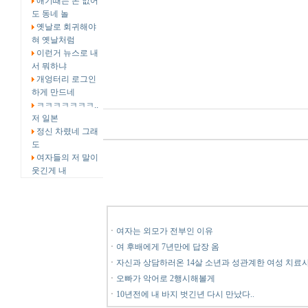
애기때는 돈 없어
도 동네 놀
옛날로 회귀해야
혀 옛날처럼
이런거 뉴스로 내
서 뭐하냐
개엉터리 로그인
하게 만드네
ㅋㅋㅋㅋㅋㅋㅋ..
저 일본
정신 차렸네 그래
도
여자들의 저 말이
웃긴게 내
ㆍ
여자는 외모가 전부인 이유
ㆍ
여 후배에게 7년만에 답장 옴
ㆍ
자신과 상담하러온 14살 소년과 성관계한 여성 치료
ㆍ
오빠가 악어로 2행시해볼게
ㆍ
10년전에 내 바지 벗긴년 다시 만났다..