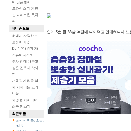
네 영끌했어
트와이스 다현 전
신 타이트한 옷차
림
네티즌포토
연애 5번 한 33살 여잔데 나이먹고 연애하니까 
허벅지 자랑하는
보송이버섯
DJ 미유 (원미령)
스튜어디스룩
주사 한대 놔주고
싶은 간호사 갓세
희
개목걸이 잡을 남
자 기다리는 고라
니율
차영현 치어리더
최근 인스타
최근댓글
문서나 이론, 소문,
수다로