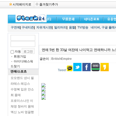
시작페이지로
즐겨찾기추가
구연예
|
구네티즌
|
자유게시판
|
밀리터리
|
움짤
|
TV/방송
네이버,
구글 플래
연애 5번 한 33살 여잔데 나이먹고 연애하니까 
자동
회원가입
글쓴이 :
BritishEmpire
아이디/패스워
드찾기
Tweet
연예/스포츠
모모랜드 낸시 필
라테스 레깅스
수영복 입은 안소
희 몸매
프로미스나인 이
채영 청바지 몸매
엑신 노바 영끌했