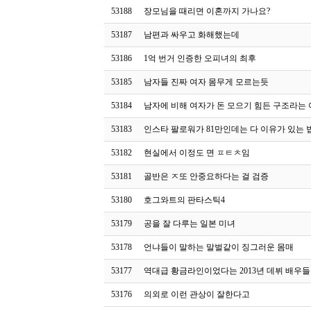
53188
장모님을 때리면 이혼까지 가나요?
53187
남편과 싸우고 화해했는데
53186
1억 번거 인증한 오피녀의 최후
53185
남자들 진짜 여자 몸무게 모르는듯
53184
남자에 비해 여자가 돈 모으기 힘든 구조라는 
53183
인스타 팔로워가 81만인데는 다 이유가 있는 
53182
현실에서 이정도 면 ㅍㅌㅊ임
53181
골반은 ㅈ또 안중요하다는 걸 검증
53180
호그와트의 판타스틱4
53179
공을 잘 다루는 일본 미녀
53178
언냐들이 말하는 말벌같이 징그러운 몸매
53177
역대급 황금라인이었다는 2013년 데뷔 배우들
53176
의외로 이런 관상이 잘한다고