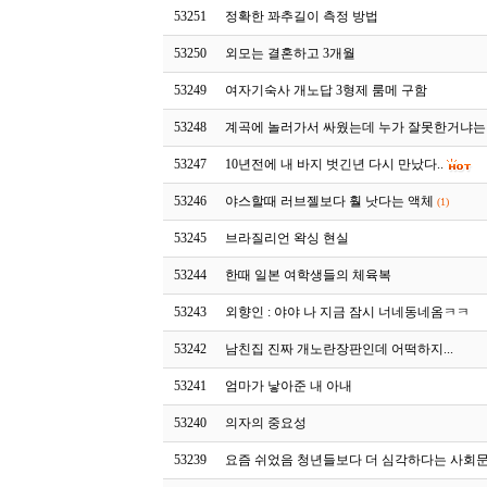
53251
정확한 꽈추길이 측정 방법
53250
외모는 결혼하고 3개월
53249
여자기숙사 개노답 3형제 룸메 구함
53248
계곡에 놀러가서 싸웠는데 누가 잘못한거냐는
53247
10년전에 내 바지 벗긴년 다시 만났다..
53246
야스할때 러브젤보다 훨 낫다는 액체
(1)
53245
브라질리언 왁싱 현실
53244
한때 일본 여학생들의 체육복
53243
외향인 : 야야 나 지금 잠시 너네동네옴ㅋㅋ
53242
남친집 진짜 개노란장판인데 어떡하지...
53241
엄마가 낳아준 내 아내
53240
의자의 중요성
53239
요즘 쉬었음 청년들보다 더 심각하다는 사회