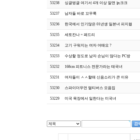
53238
싱글벙글 여기서 4개 이상 알면 늙크크
53237
남자들 바로 꼬무룩
53236
한국에서 인기많은 01년생 일본녀 피지컬
53235
세토칸나 = 페드리
53234
고기 구워지는 여자 어때요 ?
53233
수상할 정도로 남자 손님이 많다는 PC방
53232
168cm 피트니스 전문가라는 태국녀
53231
여자들이 ㅅㅅ할때 신음소리가 큰 이유
53230
스파이더우먼 멀티버스 모음집
53229
미국 목장에서 일한다는 미국녀