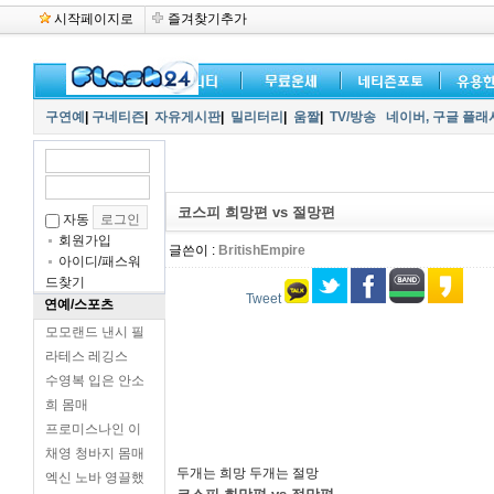
시작페이지로
즐겨찾기추가
구연예
|
구네티즌
|
자유게시판
|
밀리터리
|
움짤
|
TV/방송
네이버,
구글 플래
코스피 희망편 vs 절망편
자동
회원가입
글쓴이 :
BritishEmpire
아이디/패스워
드찾기
Tweet
연예/스포츠
모모랜드 낸시 필
라테스 레깅스
수영복 입은 안소
희 몸매
프로미스나인 이
채영 청바지 몸매
두개는 희망 두개는 절망
엑신 노바 영끌했