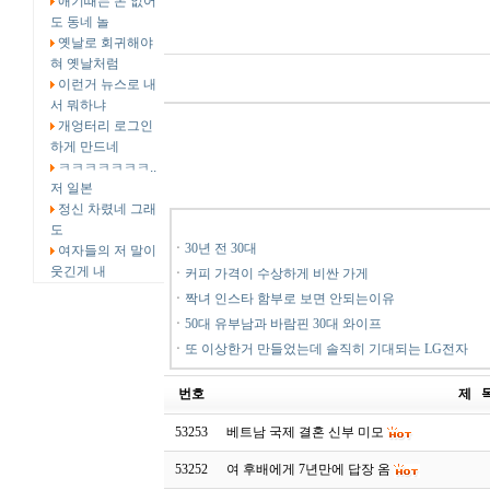
애기때는 돈 없어
도 동네 놀
옛날로 회귀해야
혀 옛날처럼
이런거 뉴스로 내
서 뭐하냐
개엉터리 로그인
하게 만드네
ㅋㅋㅋㅋㅋㅋㅋ..
저 일본
정신 차렸네 그래
도
ㆍ
30년 전 30대
여자들의 저 말이
웃긴게 내
ㆍ
커피 가격이 수상하게 비싼 가게
ㆍ
짝녀 인스타 함부로 보면 안되는이유
ㆍ
50대 유부남과 바람핀 30대 와이프
ㆍ
또 이상한거 만들었는데 솔직히 기대되는 LG전자
번호
제 
53253
베트남 국제 결혼 신부 미모
53252
여 후배에게 7년만에 답장 옴