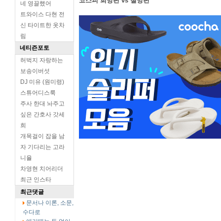
코스피 희망편 vs 절망편
네 영끌했어
트와이스 다현 전
신 타이트한 옷차
림
네티즌포토
허벅지 자랑하는
보송이버섯
DJ 미유 (원미령)
스튜어디스룩
주사 한대 놔주고
싶은 간호사 갓세
희
개목걸이 잡을 남
자 기다리는 고라
니율
차영현 치어리더
최근 인스타
최근댓글
문서나 이론, 소문,
수다로