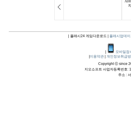
|
플래시24 게임다운로드 |
플래시업데이
|
모바일접
|
이용약관
|
개인정보취급
Copyright ⓒ since 20
지오소프트 사업자등록번호: 114
주소 :