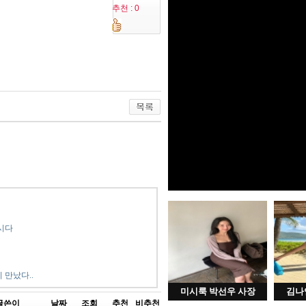
추천 : 0
시다
 만났다..
미시룩 박선우 사장
김나
글쓴이
날짜
조회
추천
비추천