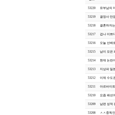
53220
유부남의 
53219
결정사 만
53218
결혼하자는
53217
겁나 이쁘
53216
오늘 선배
53215
남이 모은 
53214
현재 논란이
53213
지상파 일본
53212
이제 수도
53211
아르바이트
53210
요즘 패션
53209
남편 성적 
53208
ㅅㅅ중독인