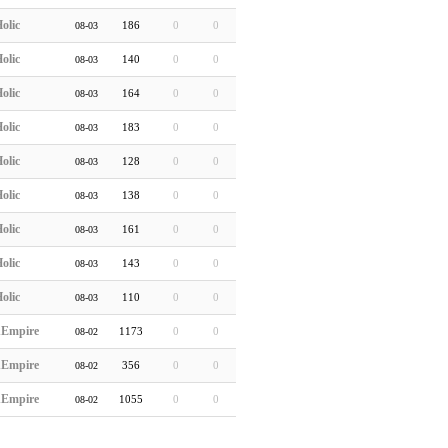
olic
186
0
0
08-03
olic
140
0
0
08-03
olic
164
0
0
08-03
olic
183
0
0
08-03
olic
128
0
0
08-03
olic
138
0
0
08-03
olic
161
0
0
08-03
olic
143
0
0
08-03
olic
110
0
0
08-03
hEmpire
1173
0
0
08-02
hEmpire
356
0
0
08-02
hEmpire
1055
0
0
08-02