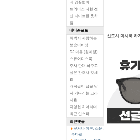
네 영끌했어
트와이스 다현 전
신 타이트한 옷차
림
네티즌포토
신도시 미시룩 하
허벅지 자랑하는
보송이버섯
DJ 미유 (원미령)
스튜어디스룩
주사 한대 놔주고
싶은 간호사 갓세
희
개목걸이 잡을 남
자 기다리는 고라
니율
차영현 치어리더
최근 인스타
최근댓글
문서나 이론, 소문,
수다로