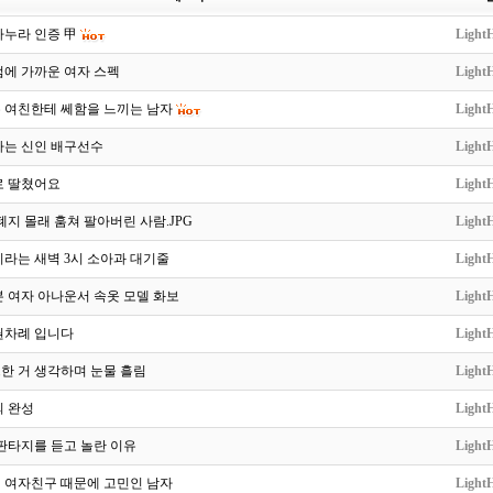
마누라 인증 甲
LightH
점에 가까운 여자 스펙
LightH
 여친한테 쎄함을 느끼는 남자
LightH
다는 신인 배구선수
LightH
로 딸쳤어요
LightH
폐지 몰래 훔쳐 팔아버린 사람.JPG
LightH
라는 새벽 3시 소아과 대기줄
LightH
 여자 아나운서 속옷 모델 화보
LightH
권차례 입니다
LightH
한 거 생각하며 눈물 흘림
LightH
의 완성
LightH
판타지를 듣고 놀란 이유
LightH
 여자친구 때문에 고민인 남자
LightH