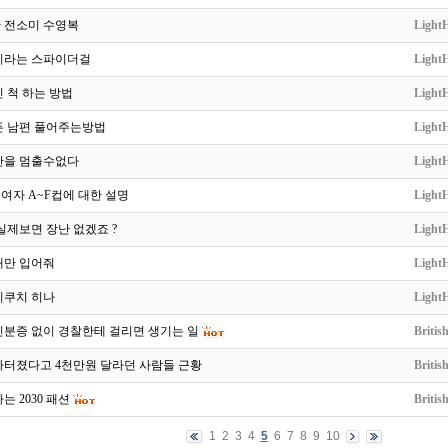
 전소미 수영복
LightH
이라는 스파이더걸
LightH
 척 하는 방법
LightH
든 남편 풀어주는방법
LightH
산을 멈출수없다
LightH
. 여자 A~F컵에 대한 설명
LightH
실제보면 장난 없겠죠 ?
LightH
때만 입어줘
LightH
키쿠치 히나
LightH
신분증 없이 경찰한테 걸리면 생기는 일
Britis
아터졌다고 4천만원 달라던 사람들 근황
Britis
는 2030 패션
Britis
1
2
3
4
5
6
7
8
9
10