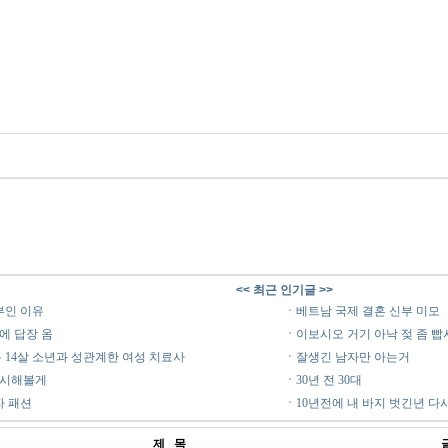
<< 최근 인기글 >>
부인 이유
ㆍ
베트남 국제 결혼 신부 미모
에 답장 옴
ㆍ
이보시오 거기 아낙 젖 좀 빱
 14살 소년과 성관계한 여성 치료사
ㆍ
잘생긴 남자만 아는거
행시해볼게
ㆍ
30년 전 30대
자 패션
ㆍ
10년전에 내 바지 벗긴년 다시
제 목