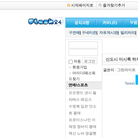
시작페이지로
즐겨찾기추가
구연예
|
구네티즌
|
자유게시판
|
밀리터리
|
신도시 미시룩 하
자동
회원가입
글쓴이 :
그린라이트
아이디/패스워
드찾기
Tweet
연예/스포츠
모모랜드 낸시 필
라테스 레깅스
수영복 입은 안소
희 몸매
프로미스나인 이
채영 청바지 몸매
엑신 노바 영끌했