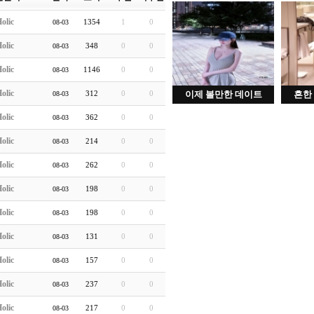
olic
1354
1
0
08-03
olic
348
0
0
08-03
olic
1146
0
0
08-03
olic
312
0
0
이제 볼만한 데이트
흔한
08-03
olic
362
0
0
08-03
olic
214
0
0
08-03
olic
262
0
0
08-03
olic
198
0
0
08-03
olic
198
0
0
08-03
olic
131
0
0
08-03
olic
157
0
0
08-03
olic
237
0
0
08-03
olic
217
0
0
08-03