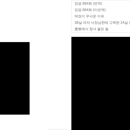
킹덤 884화 (번역)
킹덤 884화 (미번역)
떡정이 무서운 이유
38살 여자 사장님한테 고백한 24살
룸빵에서 창녀 울린 썰