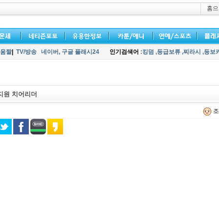
홈으
움짤
|
TV/방송
네이버,
구글 플래시24
인기검색어
:킹덤
,등급보류
,찌라시
,등보
지원 치어리더
조