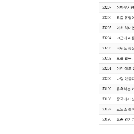
53207
어마무시한
53206
요즘 유행
53205
여초 처녀인
53204
야근에 찌
53203
더워도 등
53202
모솔 필독.
53201
이런 애도 
53200
나랑 있을
53199
유혹하는 
53198
중국에서 
53197
교도소 좁
53196
요즘 인기라