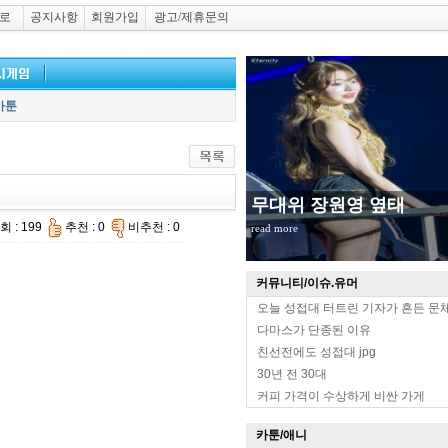
로
공지사항
회원가입
광고/제휴문의
카툰
무대위 장원영 옆태
회 : 199
추천 : 0
비추천 : 0
read more
커뮤니티/이슈.유머
오늘 성접대 터트린 기자가 흔든 문
다마스가 단종된 이유
친선전에도 성접대 jpg
30년 전 30대
커피 가격이 수상하게 비싼 가게
카툰/애니