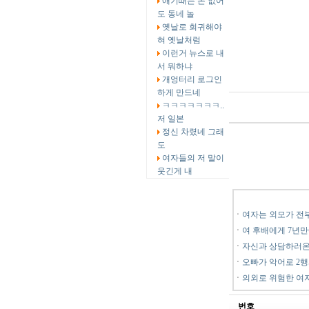
애기때는 돈 없어
도 동네 놀
옛날로 회귀해야
혀 옛날처럼
이런거 뉴스로 내
서 뭐하냐
개엉터리 로그인
하게 만드네
ㅋㅋㅋㅋㅋㅋㅋ..
저 일본
정신 차렸네 그래
도
여자들의 저 말이
웃긴게 내
ㆍ
여자는 외모가 전
ㆍ
여 후배에게 7년만
ㆍ
자신과 상담하러온
ㆍ
오빠가 악어로 2
ㆍ
의외로 위험한 여
번호