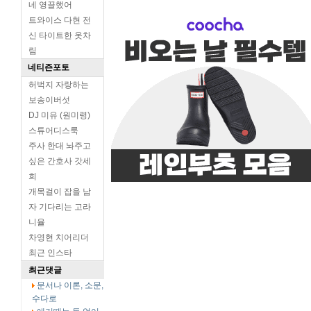
네 영끌했어
트와이스 다현 전
신 타이트한 옷차
림
네티즌포토
허벅지 자랑하는
보송이버섯
DJ 미유 (원미령)
스튜어디스룩
주사 한대 놔주고
싶은 간호사 갓세
희
개목걸이 잡을 남
자 기다리는 고라
니율
차영현 치어리더
최근 인스타
최근댓글
문서나 이론, 소문,
수다로