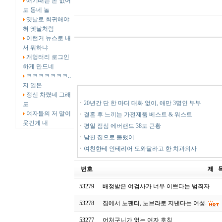
애기때는 돈 없어
도 동네 놀
옛날로 회귀해야
혀 옛날처럼
이런거 뉴스로 내
서 뭐하냐
개엉터리 로그인
하게 만드네
ㅋㅋㅋㅋㅋㅋㅋ..
저 일본
정신 차렸네 그래
ㆍ
20년간 단 한 마디 대화 없이, 애만 3명인 부부
도
여자들의 저 말이
ㆍ
결혼 후 느끼는 가전제품 베스트 & 워스트
웃긴게 내
ㆍ
평일 점심 에버랜드 38도 근황
ㆍ
남친 집으로 불렀어
ㆍ
여친한테 인테리어 도와달라고 한 치과의사
번호
제 
53279
배정받은 여검사가 너무 이쁘다는 범죄자
53278
집에서 노팬티, 노브라로 지낸다는 여성.
53277
어처구니가 없는 여자 호칭