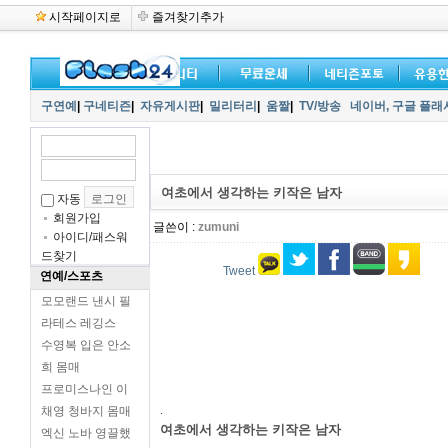
시작페이지로
즐겨찾기추가
구연예
|
구네티즌
|
자유게시판
|
밀리터리
|
움짤
|
TV/방송
네이버,
구글 플래
여초에서 생각하는 키작은 남자
자동
회원가입
글쓴이 :
zumuni
아이디/패스워
드찾기
Tweet
연예/스포츠
모모랜드 낸시 필
라테스 레깅스
수영복 입은 안소
희 몸매
프로미스나인 이
.
채영 청바지 몸매
여초에서 생각하는 키작은 남자
엑신 노바 영끌했