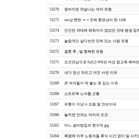
53276
청바지핏 작살나는 여자 유형
53275
sns상 뻔한 ㅂㅅ짓에 행정낭비 한 사례
53274
인간은 10대에 채워지지 않았던 것에 평생 
53273
놀랍게도 살다보면 진짜 있는 사람 유형
53272
결혼 후 , 덜 행복한 유형
53271
조건만남으로 6년간 9억번 여성 참교육 해버
53270
내가 정신 차리고 여친 사귄 이유
53269
큰 여자들이 딱 붙는 옷 입는 이유
53268
쇼트트랙 노아름 근황
53267
유행이 지났나 요즘 잘 안보이네
53266
놓치면 안되는 여자의 조건
53265
어느 갈비탕집의 현수막.jpg
53264
폭염에 이주 노동자들 휴식 시간 없이 일 시키