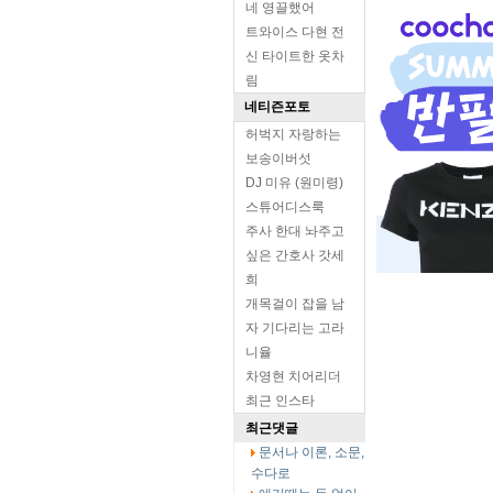
네 영끌했어
트와이스 다현 전
신 타이트한 옷차
림
네티즌포토
허벅지 자랑하는
보송이버섯
DJ 미유 (원미령)
스튜어디스룩
주사 한대 놔주고
싶은 간호사 갓세
희
개목걸이 잡을 남
자 기다리는 고라
니율
차영현 치어리더
최근 인스타
최근댓글
문서나 이론, 소문,
수다로