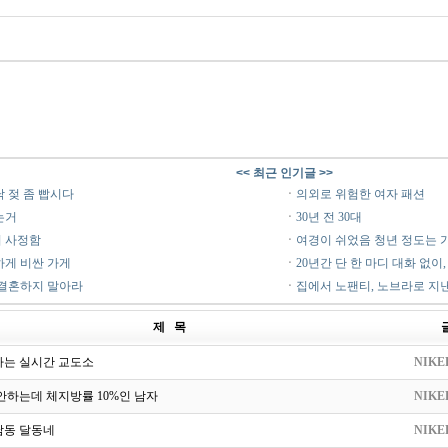
<< 최근 인기글 >>
 젖 좀 빱시다
ㆍ
의외로 위험한 여자 패션
는거
ㆍ
30년 전 30대
 사정함
ㆍ
여경이 쉬었음 청년 정도는 
하게 비싼 가게
ㆍ
20년간 단 한 마디 대화 없이
 결혼하지 말아라
ㆍ
집에서 노팬티, 노브라로 지
제 목
다는 실시간 교도소
NIKE
안하는데 체지방률 10%인 남자
NIKE
남동 달동네
NIKE