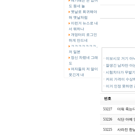
애기때는 돈 없어
도 동네 놀
옛날로 회귀해야
혀 옛날처럼
이런거 뉴스로 내
서 뭐하냐
개엉터리 로그인
하게 만드네
ㅋㅋㅋㅋㅋㅋㅋ..
저 일본
정신 차렸네 그래
ㆍ
이보시오 거기 아낙
도
ㆍ
잘생긴 남자만 아
여자들의 저 말이
ㆍ
시험치다가 무발기
웃긴게 내
ㆍ
커피 가격이 수상
ㆍ
이거 인정 못하면
번호
53227
더워 죽는
53226
식단 아예 
53225
사라진 한