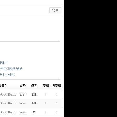
가볍지
, 애만 3명인 부부
낸다는 여성.
글쓴이
날짜
조회
추천
비추천
FOOTBALL
138
0
0
08-04
FOOTBALL
149
0
0
08-04
FOOTBALL
92
0
0
08-04