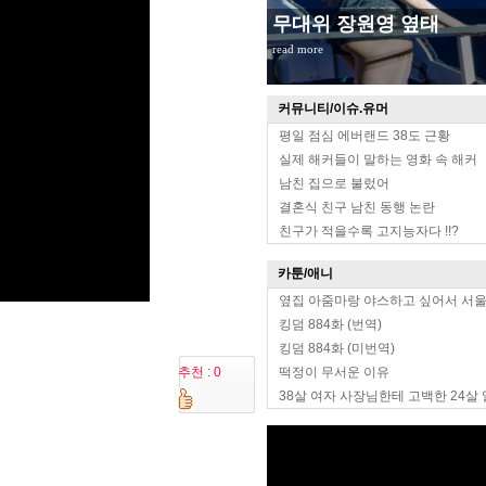
무대위 장원영 옆태
read more
커뮤니티/이슈.유머
평일 점심 에버랜드 38도 근황
실제 해커들이 말하는 영화 속 해커
남친 집으로 불렀어
결혼식 친구 남친 동행 논란
친구가 적을수록 고지능자다 !!?
카툰/애니
옆집 아줌마랑 야스하고 싶어서 서
킹덤 884화 (번역)
킹덤 884화 (미번역)
추천 : 0
떡정이 무서운 이유
38살 여자 사장님한테 고백한 24살