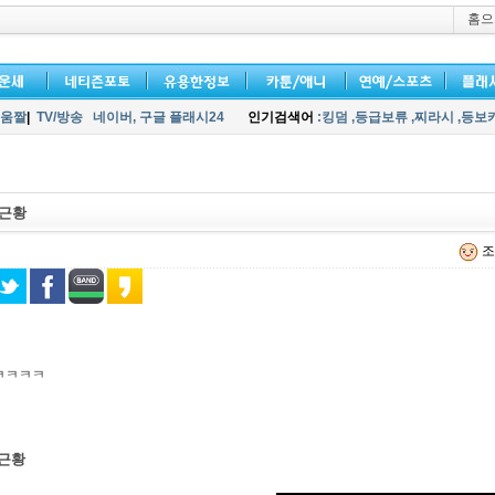
홈으
움짤
|
TV/방송
네이버,
구글 플래시24
인기검색어
:킹덤
,등급보류
,찌라시
,등보
 근황
조
ㅋㅋㅋㅋ
 근황