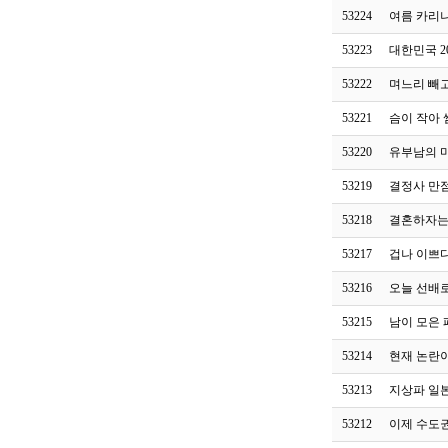
53224
여름 카리
53223
대한민국 20
53222
며느리 빼
53221
슴이 작아
53220
유부남의 
53219
결정사 만
53218
결혼하자는
53217
겁나 이쁘
53216
오늘 선배
53215
남이 모은 
53214
현재 논란이
53213
지상파 일본
53212
이제 수도