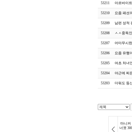
53211
아르바이트
53210
요즘 패션
53209
남편 성적 
53208
ㅅㅅ중독인
53207
어마무시한
53206
요즘 유행
53205
여초 처녀인
53204
야근에 찌
53203
더워도 등