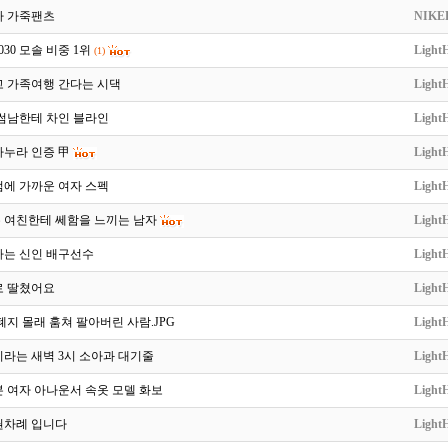
나 가죽팬츠
NIKE
30 모솔 비중 1위
LightH
(1)
고 가족여행 간다는 시댁
LightH
 썸남한테 차인 블라인
LightH
마누라 인증 甲
LightH
점에 가까운 여자 스펙
LightH
 여친한테 쎄함을 느끼는 남자
LightH
다는 신인 배구선수
LightH
로 딸쳤어요
LightH
폐지 몰래 훔쳐 팔아버린 사람.JPG
LightH
라는 새벽 3시 소아과 대기줄
LightH
 여자 아나운서 속옷 모델 화보
LightH
권차례 입니다
LightH