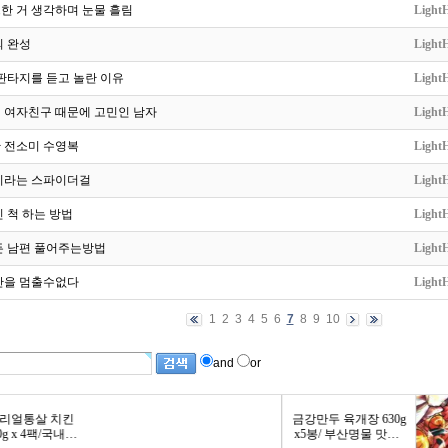
한 거 생각하며 눈물 흘림
LightH
의 완성
LightH
판타지를 듣고 놀란 이유
LightH
 여자친구 때문에 고민인 남자
LightH
 전소미 수영복
LightH
이라는 스파이더걸
LightH
 척 하는 방법
LightH
든 남편 풀어주는방법
LightH
산을 멈출수없다
LightH
1
2
3
4
5
6
7
8
9
10
and
or