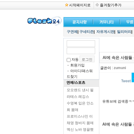
시작페이지로
즐겨찾기추가
구연예
|
구네티즌
|
자유게시판
|
밀리터리
|
AI에 속은 사람들
자동
회원가입
글쓴이 :
zumuni
아이디/패스워
드찾기
Tweet
연예/스포츠
모모랜드 낸시 필
라테스 레깅스
유튜브에 검색중ㅋ
수영복 입은 안소
희 몸매
프로미스나인 이
채영 청바지 몸매
AI에 속은 사람들
엑신 노바 영끌했