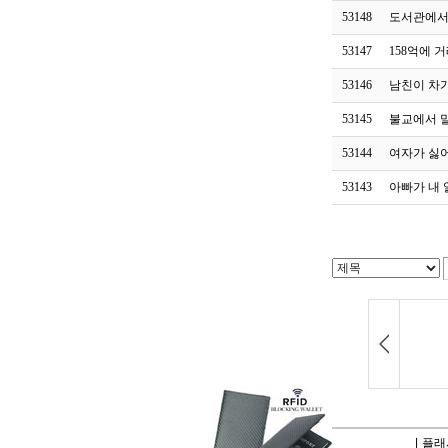
53148
도서관에서
53147
158억에 
53146
남친이 차
53145
불교에서 
53144
여자가 싫어
53143
아빠가 내 알
|
플래시