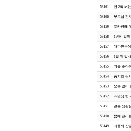
53161
연 2억 버
53160
부모님 전
53159
조카한테 
53158
1년에 얼마
53157
대한민국에
53156
1달 뒤 발
53155
기술 좋아
53154
송지효 란
53153
요즘 많이 
53152
97년생 한
53151
결혼 생활
53150
몸매 관리
53149
애플의 삽