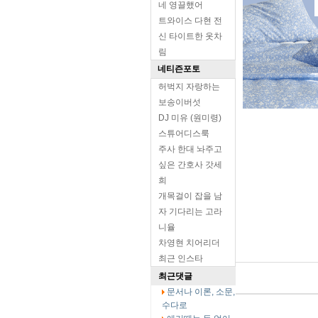
네 영끌했어
트와이스 다현 전
신 타이트한 옷차
림
네티즌포토
허벅지 자랑하는
보송이버섯
DJ 미유 (원미령)
스튜어디스룩
주사 한대 놔주고
싶은 간호사 갓세
희
개목걸이 잡을 남
자 기다리는 고라
니율
차영현 치어리더
최근 인스타
최근댓글
문서나 이론, 소문,
수다로