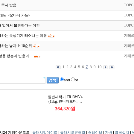
 쪽지 받음
TOPC
거래된 <오타니 카드>
TOPC
가 없어서 불편하다는 여친
TOPC
말하는 못생기게 태어나는 이유
기레
하는 남자 1~10순위
기레
몸 봤는데 반응이....
기레
1
2
3
4
5
6
7
8
9
10
and
or
24 게임다운로드 |
플래시업데이트
|
플래시오류해결
|
쇽웨이브
|
자바
|
크롬설치
|
V