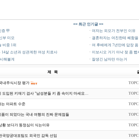
<< 최근 인기글 >>
인증 甲
ㆍ
여자는 외모가 전부인 이유
신부 미모
ㆍ
결혼하자는 여친한테 쎄함을
솔 비중 1위
ㆍ
여 후배에게 7년만에 답장 옴
 14살 소년과 성관계한 여성 치료사
ㆍ
이보시오 거기 아낙 젖 좀 빱
행시해볼게
ㆍ
잘생긴 남자만 아는거
제 목
 국내주식시장 평가
TOPC
 도입된 키재기 검사 "남성분들 키 좀 속이지 마세요…
TOPC
사는 아파트 수준
TOPC
제품이 되었다는 국내 여행의 진짜 문제점들
TOPC
 상황 보다가 동정심이 식는이유
TOPC
 한국양궁대표팀도 외국인 감독 선임
TOPC