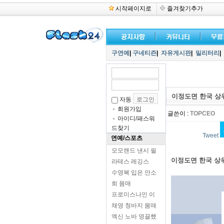
시작페이지로
즐겨찾기추가
구연예
|
구네티즌
|
자유게시판
|
밀리터리
|
이정도면 한국 상위
자동
회원가입
글쓴이 :
TOPCEO
아이디/패스워
드찾기
Tweet
연예/스포츠
모모랜드 낸시 필
이정도면 한국 상위
라테스 레깅스
수영복 입은 안소
희 몸매
프로미스나인 이
채영 청바지 몸매
엑신 노바 영끌했