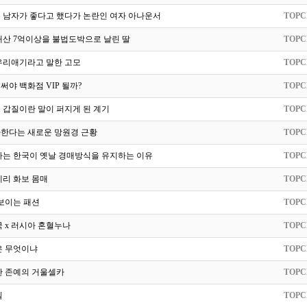
는 남자가 좋다고 했다가 논란인 여자 아나운서
TOPC
재산 7억이상을 불법도박으로 날린 딸
TOPC
우리애기라고 말한 고모
TOPC
 써야 백화점 VIP 될까?
TOPC
 갑질이란 말이 퍼지게 된 계기
TOPC
사한다는 새로운 망원경 근황
TOPC
하는 한국이 옛날 경매방식을 유지하는 이유
TOPC
제리 화보 몸매
TOPC
보이는 패션
TOPC
국 x 러시아 혼혈누나
TOPC
은 무엇이냐
TOPC
한 존예의 거울셀카
TOPC
질
TOPC