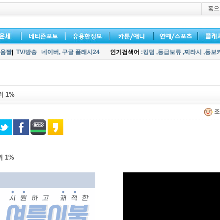
홈으
움짤
|
TV/방송
네이버,
구글 플래시24
인기검색어
:킹덤
,등급보류
,찌라시
,등보
 1%
조
 1%