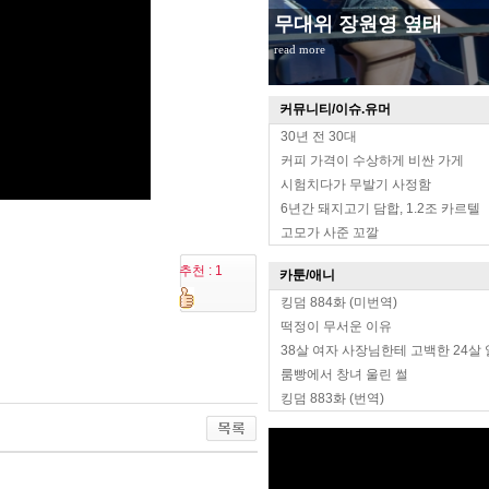
무대위 장원영 옆태
read more
커뮤니티/이슈.유머
30년 전 30대
커피 가격이 수상하게 비싼 가게
시험치다가 무발기 사정함
6년간 돼지고기 담합, 1.2조 카르텔
고모가 사준 꼬깔
추천 : 1
카툰/애니
킹덤 884화 (미번역)
떡정이 무서운 이유
38살 여자 사장님한테 고백한 24살
룸빵에서 창녀 울린 썰
킹덤 883화 (번역)