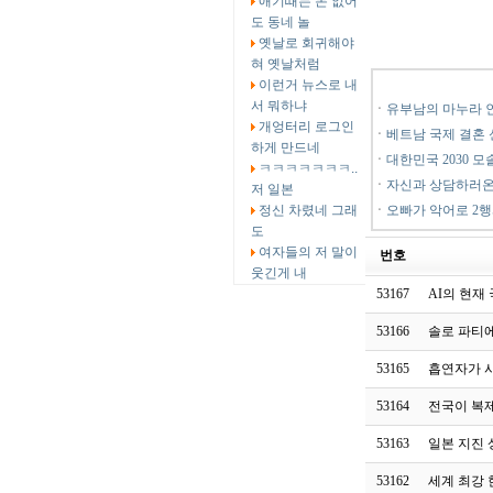
애기때는 돈 없어
도 동네 놀
옛날로 회귀해야
혀 옛날처럼
이런거 뉴스로 내
서 뭐하냐
ㆍ
유부남의 마누라 
개엉터리 로그인
ㆍ
베트남 국제 결혼 
하게 만드네
ㆍ
대한민국 2030 모
ㅋㅋㅋㅋㅋㅋㅋ..
ㆍ
자신과 상담하러온
저 일본
정신 차렸네 그래
ㆍ
오빠가 악어로 2
도
여자들의 저 말이
번호
웃긴게 내
53167
AI의 현재
53166
솔로 파티에
53165
흡연자가 
53164
전국이 복
53163
일본 지진
53162
세계 최강