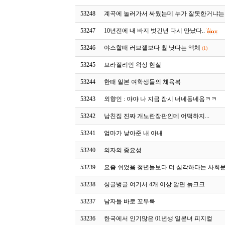
53248
계곡에 놀러가서 싸웠는데 누가 잘못한거냐는
53247
10년전에 내 바지 벗긴년 다시 만났다..
53246
야스할때 러브젤보다 훨 낫다는 액체
(1)
53245
브라질리언 왁싱 현실
53244
한때 일본 여학생들의 체육복
53243
외향인 : 야야 나 지금 잠시 너네동네옴ㅋㅋ
53242
남친집 진짜 개노란장판인데 어떡하지...
53241
엄마가 낳아준 내 아내
53240
의자의 중요성
53239
요즘 쉬었음 청년들보다 더 심각하다는 사회
53238
싱글벙글 여기서 4개 이상 알면 늙크크
53237
남자들 바로 꼬무룩
53236
한국에서 인기많은 01년생 일본녀 피지컬