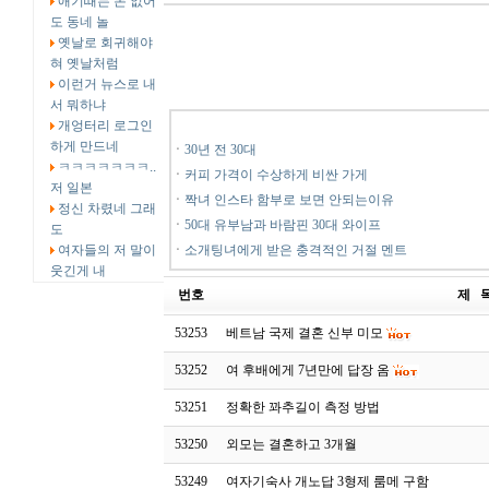
애기때는 돈 없어
도 동네 놀
옛날로 회귀해야
혀 옛날처럼
이런거 뉴스로 내
서 뭐하냐
개엉터리 로그인
하게 만드네
ㆍ
30년 전 30대
ㅋㅋㅋㅋㅋㅋㅋ..
ㆍ
커피 가격이 수상하게 비싼 가게
저 일본
ㆍ
짝녀 인스타 함부로 보면 안되는이유
정신 차렸네 그래
ㆍ
50대 유부남과 바람핀 30대 와이프
도
여자들의 저 말이
ㆍ
소개팅녀에게 받은 충격적인 거절 멘트
웃긴게 내
번호
제 
53253
베트남 국제 결혼 신부 미모
53252
여 후배에게 7년만에 답장 옴
53251
정확한 꽈추길이 측정 방법
53250
외모는 결혼하고 3개월
53249
여자기숙사 개노답 3형제 룸메 구함