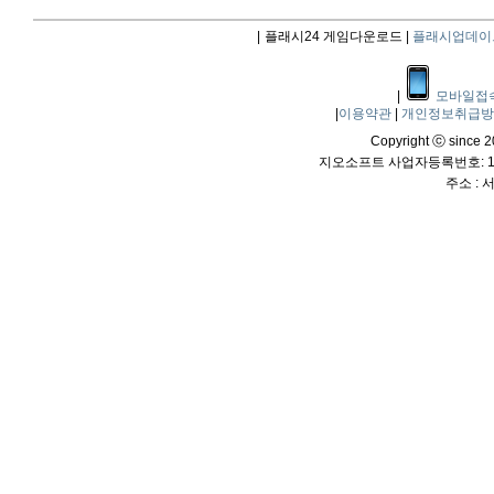
|
플래시24 게임다운로드 |
플래시업데이
|
모바일접
|
이용약관
|
개인정보취급
Copyright ⓒ since 20
지오소프트 사업자등록번호: 114
주소 :