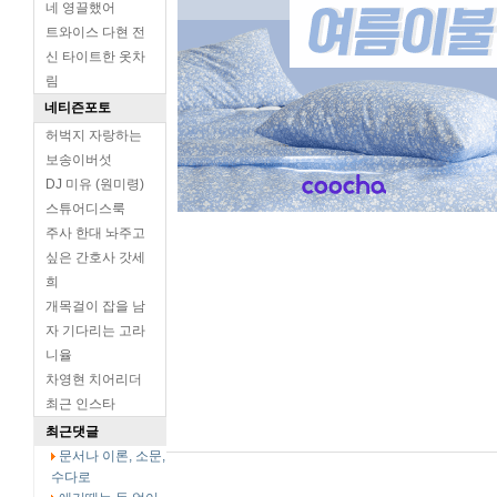
네 영끌했어
트와이스 다현 전
신 타이트한 옷차
림
네티즌포토
허벅지 자랑하는
보송이버섯
DJ 미유 (원미령)
스튜어디스룩
주사 한대 놔주고
싶은 간호사 갓세
희
개목걸이 잡을 남
자 기다리는 고라
니율
차영현 치어리더
최근 인스타
최근댓글
문서나 이론, 소문,
수다로