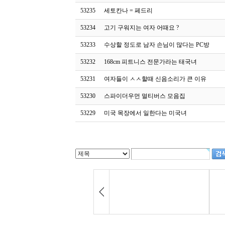
53235
세토칸나 = 페드리
53234
고기 구워지는 여자 어때요 ?
53233
수상할 정도로 남자 손님이 많다는 PC방
53232
168cm 피트니스 전문가라는 태국녀
53231
여자들이 ㅅㅅ할때 신음소리가 큰 이유
53230
스파이더우먼 멀티버스 모음집
53229
미국 목장에서 일한다는 미국녀