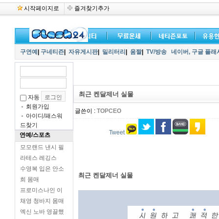
시작페이지로
즐겨찾기추가
구연예
|
구네티즌
|
자유게시판
|
밀리터리
|
움짤
|
TV/방송
네이버,
구글 플래
최근 켄달제너 실물
자동
회원가입
글쓴이 :
TOPCEO
아이디/패스워
드찾기
Tweet
연예/스포츠
모모랜드 낸시 필
라테스 레깅스
수영복 입은 안소
최근 켄달제너 실물
희 몸매
프로미스나인 이
채영 청바지 몸매
엑신 노바 영끌했