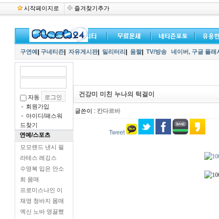
시작페이지로
즐겨찾기추가
구연예
|
구네티즌
|
자유게시판
|
밀리터리
|
움짤
|
TV/방송
네이버,
구글 플래
건강미 미친 누나의 턱걸이
자동
회원가입
글쓴이 :
칸다르바
아이디/패스워
드찾기
Tweet
연예/스포츠
모모랜드 낸시 필
라테스 레깅스
수영복 입은 안소
희 몸매
프로미스나인 이
채영 청바지 몸매
엑신 노바 영끌했