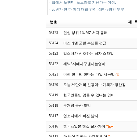
ㆍ
집에서 노팬티, 노브라로 지낸다는 여성.
ㆍ
20년간 단 한 마디 대화 없이, 애만 3명인 부부
번호
제 
53125
현실 상위 1% MZ 처자 몸매
53124
이스라엘 군필 누님들 평균
53123
업소녀가 선호하는 남자 스타일
53122
새벽3시에자꾸깬다는엄마
53121
이젠 한국만 한다는 타일 시공법
(1)
53120
오늘 36만개의 신용미수 계좌가 청산됨
53119
한국인들만 읽을 수 있다는 영어
53118
무개념 등산 모임
53117
업소녀에게 빠진 남자
53116
한국vs일본 현실 물가차이
53115
한 번에 잘하는 사람은 없어