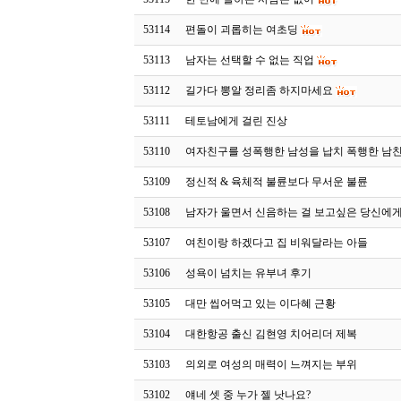
53114
편돌이 괴롭히는 여초딩
53113
남자는 선택할 수 없는 직업
53112
길가다 뽕알 정리좀 하지마세요
53111
테토남에게 걸린 진상
53110
여자친구를 성폭행한 남성을 납치 폭행한 남
53109
정신적 & 육체적 불륜보다 무서운 불륜
53108
남자가 울면서 신음하는 걸 보고싶은 당신에
53107
여친이랑 하겠다고 집 비워달라는 아들
53106
성욕이 넘치는 유부녀 후기
53105
대만 씹어먹고 있는 이다혜 근황
53104
대한항공 출신 김현영 치어리더 제복
53103
의외로 여성의 매력이 느껴지는 부위
53102
얘네 셋 중 누가 젤 낫나요?