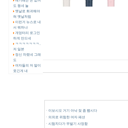
애기때는 돈 없어
도 동네 놀
옛날로 회귀해야
혀 옛날처럼
이런거 뉴스로 내
서 뭐하냐
개엉터리 로그인
하게 만드네
ㅋㅋㅋㅋㅋㅋㅋ..
저 일본
정신 차렸네 그래
도
여자들의 저 말이
웃긴게 내
ㆍ
이보시오 거기 아낙 젖 좀 빱시다
ㆍ
의외로 위험한 여자 패션
ㆍ
시험치다가 무발기 사정함