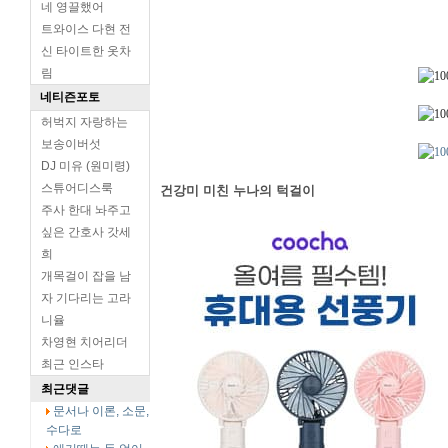
네 영끌했어
트와이스 다현 전
신 타이트한 옷차
림
네티즌포토
허벅지 자랑하는
보송이버섯
DJ 미유 (원미령)
스튜어디스룩
건강미 미친 누나의 턱걸이
주사 한대 놔주고
싶은 간호사 갓세
희
개목걸이 잡을 남
자 기다리는 고라
니율
차영현 치어리더
최근 인스타
최근댓글
문서나 이론, 소문,
수다로