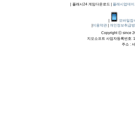
|
플래시24 게임다운로드 |
플래시업데이
|
모바일접
|
이용약관
|
개인정보취급
Copyright ⓒ since 20
지오소프트 사업자등록번호: 114
주소 :