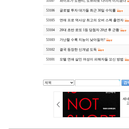
53107
와이프가 노팬티, 노브라로 다녀서 미치겠다
53106
글로벌 투자 대가들 최근 30일 수익률
53105
연애 프로 역사상 최고의 오버 스펙 출연자
53104
20대 초반 로또 1등 당첨자 20년 후 근황
53103
가난할 수록 지능이 낮아질까?
53102
결국 등장한 신개념 도둑
53101
모텔 연쇄 살인 여성이 피해자들 꼬신 방법