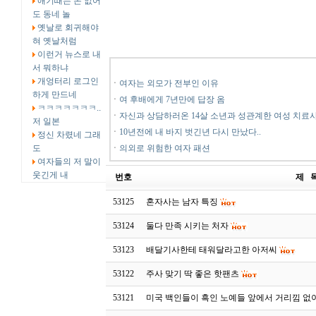
애기때는 돈 없어
도 동네 놀
옛날로 회귀해야
혀 옛날처럼
이런거 뉴스로 내
서 뭐하냐
개엉터리 로그인
ㆍ
여자는 외모가 전부인 이유
하게 만드네
ㆍ
여 후배에게 7년만에 답장 옴
ㅋㅋㅋㅋㅋㅋㅋ..
ㆍ
자신과 상담하러온 14살 소년과 성관계한 여성 치료
저 일본
ㆍ
10년전에 내 바지 벗긴년 다시 만났다..
정신 차렸네 그래
도
ㆍ
의외로 위험한 여자 패션
여자들의 저 말이
웃긴게 내
번호
제 
53125
혼자사는 남자 특징
53124
둘다 만족 시키는 처자
53123
배달기사한테 태워달라고한 아저씨
53122
주사 맞기 딱 좋은 핫팬츠
53121
미국 백인들이 흑인 노예들 앞에서 거리낌 없