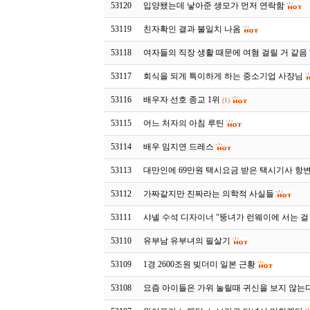
53120
입양됐는데 낳아준 생모가 먼저 연락함
53119
친자확인 결과 불일치 나옴
53118
여자들의 직장 생활 때문에 여혐 걸릴 거 같음
53117
회식을 되게 특이하게 하는 중소기업 사장님
53116
배우자 선호 종교 1위
(1)
53115
어느 처자의 아침 루틴
53114
배우 임지연 드레스
53113
대만인에 69만원 택시요금 받은 택시기사 항
53112
가짜같지만 진짜라는 의학적 사실들
53111
샤넬 수석 디자이너 "뚱녀가 런웨이에 서는 걸
53110
유부남 유부녀의 필살기
53109
1경 2600조원 빚더미 일본 근황
53108
요즘 아이들은 가위 눌릴때 귀신을 보지 않는