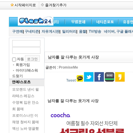
시작페이지로
즐겨찾기추가
구연예
|
구네티즌
|
자유게시판
|
밀리터리
|
움짤
|
TV/방송
네이버,
구글 플래
남자를 잘 다루는 옷가게 사장
자동
회원가입
글쓴이 :
PromiseMe
아이디/패스워
드찾기
Tweet
연예/스포츠
모모랜드 낸시 필
라테스 레깅스
남자를 잘 다루는 옷가게 사장
수영복 입은 안소
희 몸매
프로미스나인 이
채영 청바지 몸매
엑신 노바 영끌했