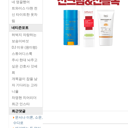
네 영끌했어
트와이스 다현 전
신 타이트한 옷차
림
네티즌포토
허벅지 자랑하는
보송이버섯
DJ 미유 (원미령)
스튜어디스룩
주사 한대 놔주고
싶은 간호사 갓세
희
개목걸이 잡을 남
자 기다리는 고라
니율
차영현 치어리더
최근 인스타
최근댓글
문서나 이론, 소문,
수다로