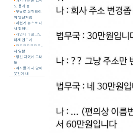
애기때는 돈 없어
도 동네 놀
옛날로 회귀해야
혀 옛날처럼
이런거 뉴스로 내
서 뭐하냐
개엉터리 로그인
하게 만드네
ㅋㅋㅋㅋㅋㅋㅋ..
저 일본
정신 차렸네 그래
도
여자들의 저 말이
웃긴게 내