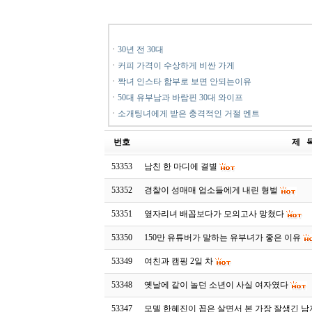
ㆍ
30년 전 30대
ㆍ
커피 가격이 수상하게 비싼 가게
ㆍ
짝녀 인스타 함부로 보면 안되는이유
ㆍ
50대 유부남과 바람핀 30대 와이프
ㆍ
소개팅녀에게 받은 충격적인 거절 멘트
번호
제 
53353
남친 한 마디에 결별
53352
경찰이 성매매 업소들에게 내린 형벌
53351
옆자리녀 배꼽보다가 모의고사 망쳤다
53350
150만 유튜버가 말하는 유부녀가 좋은 이유
53349
여친과 캠핑 2일 차
53348
옛날에 같이 놀던 소년이 사실 여자였다
53347
모델 한혜진이 꼽은 살면서 본 가장 잘생긴 남