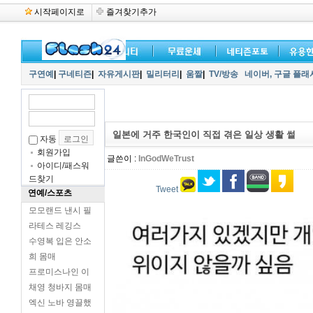
시작페이지로
즐겨찾기추가
구연예
|
구네티즌
|
자유게시판
|
밀리터리
|
움짤
|
TV/방송
네이버,
구글 플래
일본에 거주 한국인이 직접 겪은 일상 생활 썰
자동
회원가입
글쓴이 :
InGodWeTrust
아이디/패스워
드찾기
Tweet
연예/스포츠
모모랜드 낸시 필
라테스 레깅스
수영복 입은 안소
희 몸매
프로미스나인 이
채영 청바지 몸매
엑신 노바 영끌했