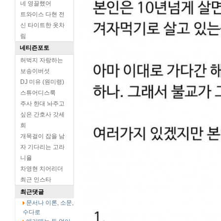
네 영끌했어
트와이스 다현 전
신 타이트한 옷차
림
네티즌포토
허벅지 자랑하는
보송이버섯
DJ 미유 (원미령)
스튜어디스룩
주사 한대 놔주고
싶은 간호사 갓세
희
개목걸이 잡을 남
자 기다리는 고라
니율
차영현 치어리더
최근 인스타
최근댓글
문서나 이론, 소문,
수다로