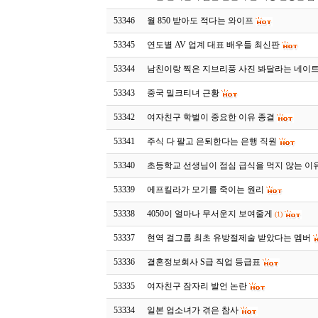
53346
월 850 받아도 적다는 와이프
53345
연도별 AV 업계 대표 배우들 최신판
53344
남친이랑 찍은 지브리풍 사진 봐달라는 네이
53343
중국 밀크티녀 근황
53342
여자친구 학벌이 중요한 이유 종결
53341
주식 다 팔고 은퇴한다는 은행 직원
53340
초등학교 선생님이 점심 급식을 먹지 않는 이
53339
에프킬라가 모기를 죽이는 원리
53338
4050이 얼마나 무서운지 보여줄게
(1)
53337
현역 걸그룹 최초 유방절제술 받았다는 멤버
53336
결혼정보회사 S급 직업 등급표
53335
여자친구 잠자리 발언 논란
53334
일본 업소녀가 겪은 참사