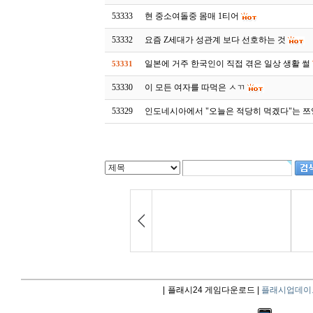
53333
현 중소여돌중 몸매 1티어
53332
요즘 Z세대가 성관계 보다 선호하는 것
일본에 거주 한국인이 직접 겪은 일상 생활 썰
53331
53330
이 모든 여자를 따먹은 ㅅㄲ
53329
인도네시아에서 "오늘은 적당히 먹겠다"는 쯔
|
플래시24 게임다운로드 |
플래시업데이