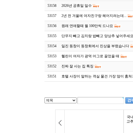
53158
2026년 공휴일 일수
53157
2년 전 겨울에 여자친구랑 헤어지려는데...
53156
원래 연애할때 월 100만씩 드나요
53155
단무지 빼고 김치랑 밥빼고 양상추 넣어주세
53154
일진 동창이 동창회에서 진상을 부렸습니다
53153
헬린이 여자가 광역 어그로 끌었을 때
53152
진짜 잘 사는 집 특징
53151
호텔 사장이 말하는 객실 물건 가장 많이 훔쳐