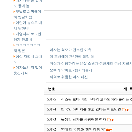
애기때는 돈 없어
도 동네 놀
옛날로 회귀해야
혀 옛날처럼
이런거 뉴스로 내
서 뭐하냐
개엉터리 로그인
하게 만드네
ㅋㅋㅋㅋㅋㅋㅋ..
ㆍ
여자는 외모가 전부인 이유
저 일본
정신 차렸네 그래
ㆍ
여 후배에게 7년만에 답장 옴
도
ㆍ
자신과 상담하러온 14살 소년과 성관계한 여성 치료
여자들의 저 말이
ㆍ
오빠가 악어로 2행시해볼게
웃긴게 내
ㆍ
의외로 위험한 여자 패션
번호
제 
53175
삭스핀 보다 비싼 바다의 코카인이라 불리는 
53174
한국인 아버지를 찾고 있다는 베트남인
53173
못생긴 남자를 사랑해본 여자
53172
역대 한국 영화 '최악의 망작'