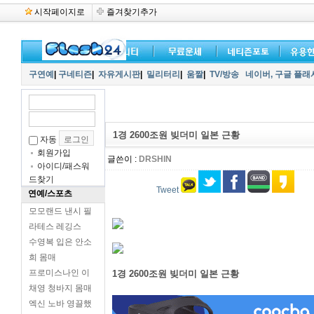
시작페이지로
즐겨찾기추가
구연예
|
구네티즌
|
자유게시판
|
밀리터리
|
움짤
|
TV/방송
네이버,
구글 플래
1경 2600조원 빚더미 일본 근황
자동
회원가입
글쓴이 :
DRSHIN
아이디/패스워
드찾기
Tweet
연예/스포츠
모모랜드 낸시 필
라테스 레깅스
수영복 입은 안소
희 몸매
프로미스나인 이
1경 2600조원 빚더미 일본 근황
채영 청바지 몸매
엑신 노바 영끌했