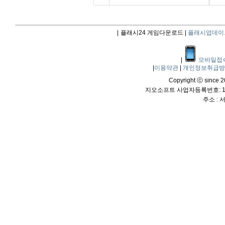
|
플래시24 게임다운로드 |
플래시업데이
|
모바일접
|
이용약관
|
개인정보취급
Copyright ⓒ since 20
지오소프트 사업자등록번호: 114
주소 :