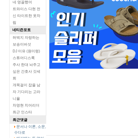
네 영끌했어
트와이스 다현 전
신 타이트한 옷차
림
네티즌포토
허벅지 자랑하는
보송이버섯
DJ 미유 (원미령)
스튜어디스룩
주사 한대 놔주고
싶은 간호사 갓세
희
개목걸이 잡을 남
자 기다리는 고라
니율
차영현 치어리더
최근 인스타
최근댓글
문서나 이론, 소문,
수다로