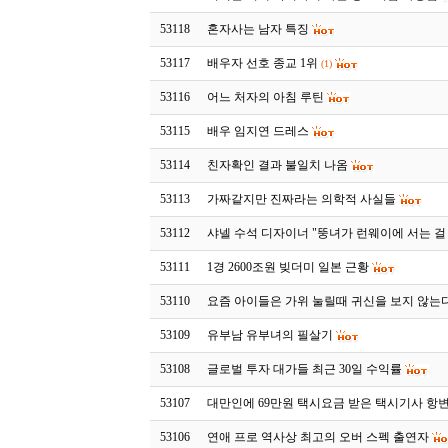
53118
혼자사는 남자 특징
53117
배우자 선호 종교 1위
(1)
53116
어느 처자의 아침 루틴
53115
배우 임지연 드레스
53114
친자확인 결과 불일치 나옴
53113
가짜같지만 진짜라는 의학적 사실들
53112
샤넬 수석 디자이너 "뚱녀가 런웨이에 서는 걸
53111
1경 2600조원 빚더미 일본 근황
53110
요즘 아이들은 가위 눌릴때 귀신을 보지 않는
53109
유부남 유부녀의 필살기
53108
글로벌 투자 대가들 최근 30일 수익률
53107
대만인에 69만원 택시요금 받은 택시기사 항
53106
연애 프로 역사상 최고의 오버 스펙 출연자