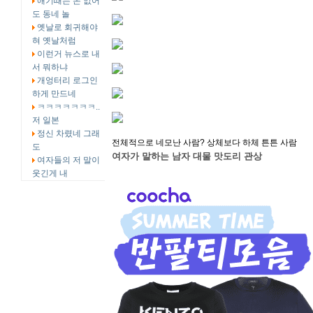
애기때는 돈 없어
도 동네 놀
옛날로 회귀해야
혀 옛날처럼
이런거 뉴스로 내
서 뭐하냐
개엉터리 로그인
하게 만드네
ㅋㅋㅋㅋㅋㅋㅋ..
저 일본
정신 차렸네 그래
전체적으로 네모난 사람? 상체보다 하체 튼튼 사람
도
여자가 말하는 남자 대물 맛도리 관상
여자들의 저 말이
웃긴게 내