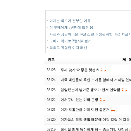
ㆍ
여자는 외모가 전부인 이유
ㆍ
여 후배에게 7년만에 답장 옴
ㆍ
자신과 상담하러온 14살 소년과 성관계한 여성 치료
ㆍ
오빠가 악어로 2행시해볼게
ㆍ
의외로 위험한 여자 패션
번호
제 
53125
주사 맞기 딱 좋은 핫팬츠
53124
미국 백인들이 흑인 노예들 앞에서 거리낌 없
53123
입양됐는데 낳아준 생모가 먼저 연락함
53122
어처구니 없는 미국 근황
53121
여자 워홀만큼 이미지 안 좋은거
53120
여자들의 직장 생활 때문에 여혐 걸릴 거 같음
53119
회식을 되게 특이하게 하는 중소기업 사장님