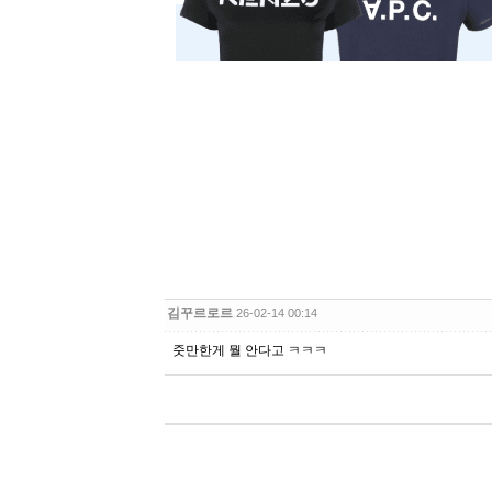
김꾸르로르
26-02-14 00:14
줏만한게 뭘 안다고 ㅋㅋㅋ