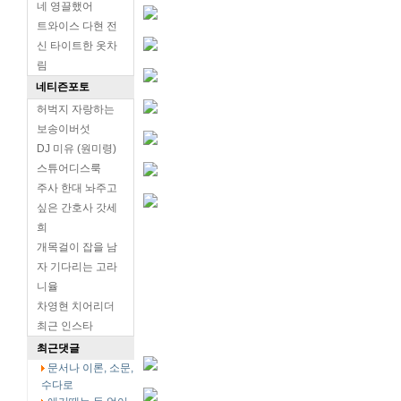
네 영끌했어
트와이스 다현 전
신 타이트한 옷차
림
네티즌포토
허벅지 자랑하는
보송이버섯
DJ 미유 (원미령)
스튜어디스룩
주사 한대 놔주고
싶은 간호사 갓세
희
개목걸이 잡을 남
자 기다리는 고라
니율
차영현 치어리더
최근 인스타
최근댓글
문서나 이론, 소문,
수다로