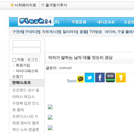
시작페이지로
즐겨찾기추가
구연예
|
구네티즌
|
자유게시판
|
밀리터리
|
움짤
|
TV/방송
네이버,
구글 플래
여자가 말하는 남자 대물 맛도리 관상
자동
회원가입
글쓴이 :
zumuni
아이디/패스워
드찾기
Tweet
연예/스포츠
모모랜드 낸시 필
라테스 레깅스
수영복 입은 안소
희 몸매
프로미스나인 이
채영 청바지 몸매
엑신 노바 영끌했