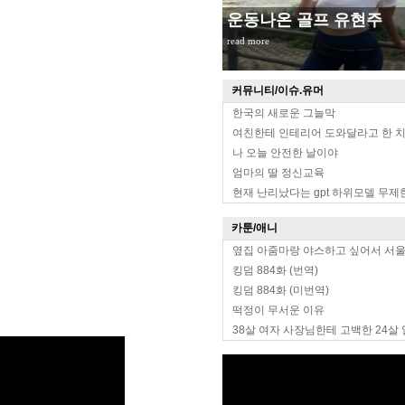
운동나온 골프 유현주
read more
커뮤니티/이슈.유머
한국의 새로운 그늘막
여친한테 인테리어 도와달라고 한 
나 오늘 안전한 날이야
엄마의 딸 정신교육
현재 난리났다는 gpt 하위모델 무제
카툰/애니
옆집 아줌마랑 야스하고 싶어서 서
킹덤 884화 (번역)
킹덤 884화 (미번역)
떡정이 무서운 이유
38살 여자 사장님한테 고백한 24살