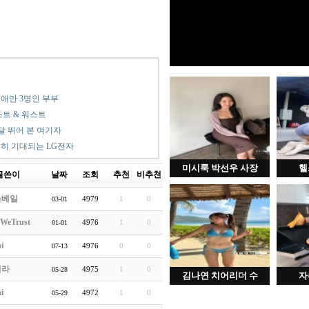
, 애만 3명인 부부
스트 & 워스트
달 뛰어 본 여기자
히 기대되는 LG전자
미시룩 박선우 사장
헬
글쓴이
날짜
조회
추천
비추천
쓰베일
4979
1
0
03-01
WeTrust
4976
1
0
01-01
i
4976
0
0
07-13
처라
4975
1
0
05-28
김나연 치어리더 수
자
i
4972
1
0
05-29