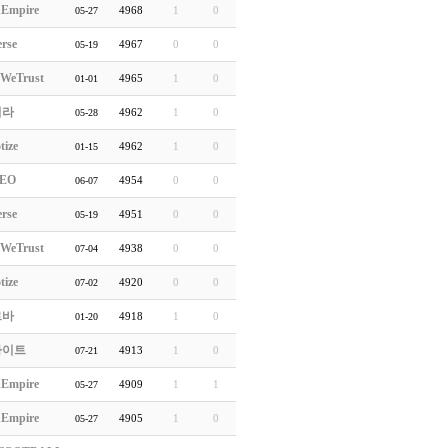
hEmpire
4968
1
0
05-27
rse
4967
0
0
05-19
WeTrust
4965
1
0
01-01
처라
4962
1
0
05-28
tize
4962
1
0
01-15
EO
4954
0
0
06-07
rse
4951
0
0
05-19
WeTrust
4938
0
0
07-04
tize
4920
0
0
07-02
르바
4918
1
0
01-20
라이트
4913
1
0
07-21
hEmpire
4909
1
1
05-27
hEmpire
4905
1
0
05-27