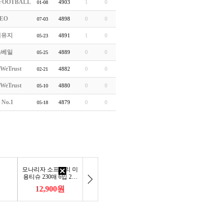
FOOTBALL
4903
1
0
01-08
EO
4898
0
0
07-03
티유지
4891
1
0
05-23
쓰베일
4889
0
0
05-25
WeTrust
4882
0
0
02-21
WeTrust
4880
0
0
05-10
 No.1
4879
0
0
05-18