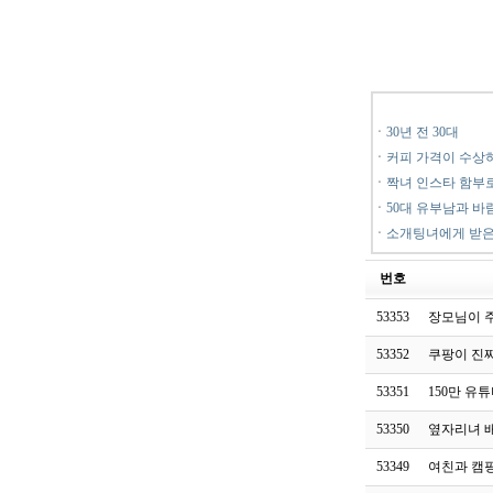
ㆍ
30년 전 30대
ㆍ
커피 가격이 수상
ㆍ
짝녀 인스타 함부
ㆍ
50대 유부남과 바
ㆍ
소개팅녀에게 받은
번호
53353
장모님이 
53352
쿠팡이 진
53351
150만 유
53350
옆자리녀 
53349
여친과 캠핑