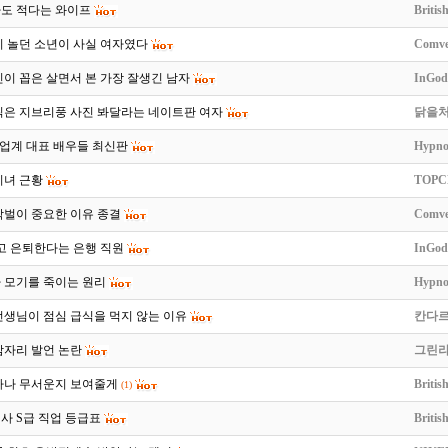
받아도 적다는 와이프
Britis
이 놀던 소년이 사실 여자였다
Comve
이 꼽은 살면서 본 가장 잘생긴 남자
InGod
찍은 지브리풍 사진 봐달라는 네이트판 여자
닭을
 업계 대표 배우들 최신판
Hypno
티녀 근황
TOPC
학벌이 중요한 이유 종결
Comve
고 은퇴한다는 은행 직원
InGod
 모기를 죽이는 원리
Hypno
선생님이 점심 급식을 먹지 않는 이유
칸다
잠자리 발언 논란
그린
얼마나 무서운지 보여줄게
Britis
(1)
사 S급 직업 등급표
Britis