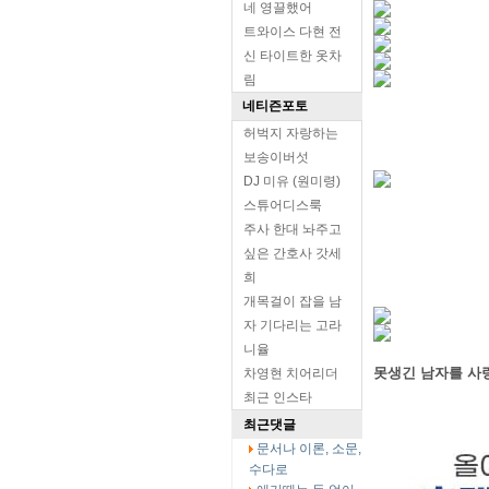
네 영끌했어
트와이스 다현 전
신 타이트한 옷차
림
네티즌포토
허벅지 자랑하는
보송이버섯
DJ 미유 (원미령)
스튜어디스룩
주사 한대 놔주고
싶은 간호사 갓세
희
개목걸이 잡을 남
자 기다리는 고라
니율
못생긴 남자를 사
차영현 치어리더
최근 인스타
최근댓글
문서나 이론, 소문,
수다로