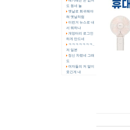
애기때는 돈 없어
도 동네 놀
옛날로 회귀해야
혀 옛날처럼
이런거 뉴스로 내
서 뭐하냐
개엉터리 로그인
하게 만드네
ㅋㅋㅋㅋㅋㅋㅋ..
저 일본
정신 차렸네 그래
도
여자들의 저 말이
웃긴게 내