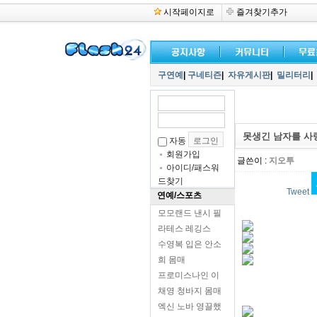
시작페이지로
즐겨찾기추가
구연예
|
구네티즌
|
자유게시판
|
밀리터리
|
못생긴 남자를 사
자동
회원가입
글쓴이 :
지오투
아이디/패스워
드찾기
Tweet
연예/스포츠
모모랜드 낸시 필
라테스 레깅스
수영복 입은 안소
희 몸매
프로미스나인 이
채영 청바지 몸매
엑신 노바 영끌했