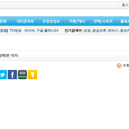
홈으
움짤
|
TV/방송
네이버,
구글 플래시24
인기검색어
:킹덤
,등급보류
,찌라시
,등보
랑해본 여자
조회 