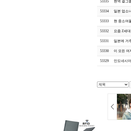
53335
현역 걸그
53334
일본 업소
53333
현 중소여돌
53332
요즘 Z세대
53331
일본에 거주
53330
이 모든 여
53329
인도네시아