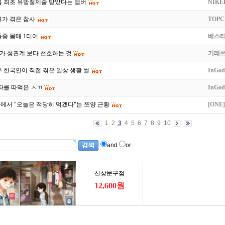
룹 최초 유방절제술 받았다는 멤버
NIKE
녀가 겪은 참사
TOPC
중 몸매 1티어
베스
가 성관계 보다 선호하는 것
기레
 한국인이 직접 겪은 일상 생활 썰
InGod
자를 따먹은 ㅅㄲ
InGod
에서 "오늘은 적당히 먹겠다"는 쯔양 근황
[ONE]
1
2
3
4
5
6
7
8
9
10
and
or