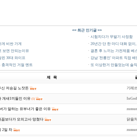
<< 최근 인기글 >>
ㆍ
시험치다가 무발기 사정함
하게 비싼 가게
ㆍ
20년간 단 한 마디 대화 없이
로 보면 안되는이유
ㆍ
결혼 후 느끼는 가전제품 베
람핀 30대 와이프
ㆍ
강남 '천룡인' 아파트 직접 배
 충격적인 거절 멘트
ㆍ
또 이상한거 만들었는데 솔직
제 목
주신 저승길 노잣돈
기레
짜 개새1끼들인 이유
InGod
(1)
튜버가 말하는 유부녀가 좋은 이유
zumun
배꼽보다가 모의고사 망쳤다
닭을
 2일 차
zumun