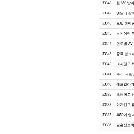
53348
월 850 
53347
옛날에 같
53346
모델 한혜진
53345
남친이랑 
53344
연도별 AV
53343
중국 밀크
53342
여자친구 
53341
주식 다 팔
53340
에프킬라가
53339
초등학교 
53338
여자친구 
53337
4050이 
53336
결혼정보회