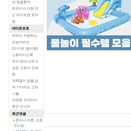
네 영끌했어
트와이스 다현 전
신 타이트한 옷차
림
네티즌포토
허벅지 자랑하는
보송이버섯
DJ 미유 (원미령)
스튜어디스룩
주사 한대 놔주고
싶은 간호사 갓세
희
개목걸이 잡을 남
자 기다리는 고라
니율
차영현 치어리더
최근 인스타
최근댓글
문서나 이론, 소문,
수다로