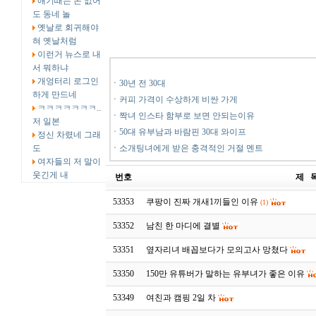
애기때는 돈 없어
도 동네 놀
옛날로 회귀해야
혀 옛날처럼
이런거 뉴스로 내
서 뭐하냐
개엉터리 로그인
ㆍ
30년 전 30대
하게 만드네
ㆍ
커피 가격이 수상하게 비싼 가게
ㅋㅋㅋㅋㅋㅋㅋ..
ㆍ
짝녀 인스타 함부로 보면 안되는이유
저 일본
ㆍ
50대 유부남과 바람핀 30대 와이프
정신 차렸네 그래
도
ㆍ
소개팅녀에게 받은 충격적인 거절 멘트
여자들의 저 말이
웃긴게 내
번호
제 
53353
쿠팡이 진짜 개새1끼들인 이유
(1)
53352
남친 한 마디에 결별
53351
옆자리녀 배꼽보다가 모의고사 망쳤다
53350
150만 유튜버가 말하는 유부녀가 좋은 이유
53349
여친과 캠핑 2일 차