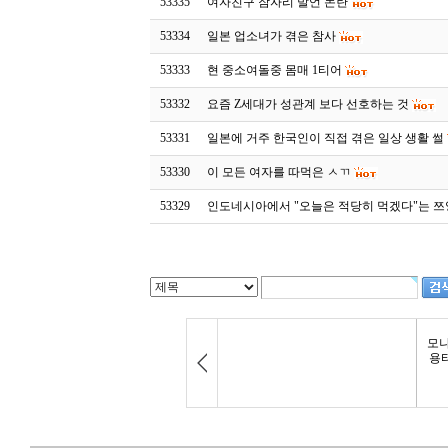
53335
여자친구 잠자리 발언 논란
53334
일본 업소녀가 겪은 참사
53333
현 중소여돌중 몸매 1티어
53332
요즘 Z세대가 성관계 보다 선호하는 것
53331
일본에 거주 한국인이 직접 겪은 일상 생활 썰
53330
이 모든 여자를 따먹은 ㅅㄲ
53329
인도네시아에서 "오늘은 적당히 먹겠다"는 쯔