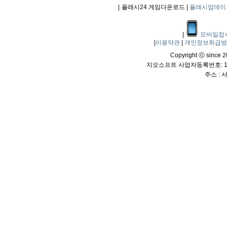
|
플래시24 게임다운로드 |
플래시업데이
|
모바일접
|
이용약관
|
개인정보취급
Copyright ⓒ since 20
지오소프트 사업자등록번호: 114
주소 :