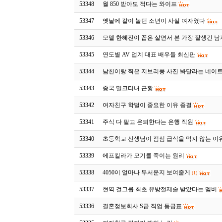
53348
월 850 받아도 적다는 와이프
53347
옛날에 같이 놀던 소년이 사실 여자였다
53346
모델 한혜진이 꼽은 살면서 본 가장 잘생긴 남
53345
연도별 AV 업계 대표 배우들 최신판
53344
남친이랑 찍은 지브리풍 사진 봐달라는 네이
53343
중국 밀크티녀 근황
53342
여자친구 학벌이 중요한 이유 종결
53341
주식 다 팔고 은퇴한다는 은행 직원
53340
초등학교 선생님이 점심 급식을 먹지 않는 이
53339
에프킬라가 모기를 죽이는 원리
53338
4050이 얼마나 무서운지 보여줄게
(1)
53337
현역 걸그룹 최초 유방절제술 받았다는 멤버
53336
결혼정보회사 S급 직업 등급표