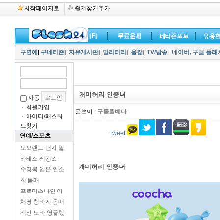
시작페이지로
즐겨찾기추가
구연예
|
구네티즌
|
자유게시판
|
밀리터리
|
움짤
|
TV/방송
네이버,
구글 플래
개미허리 인증녀
자동
회원가입
글쓴이 :
구름을베다
아이디/패스워
드찾기
Tweet
연예/스포츠
모모랜드 낸시 필
라테스 레깅스
개미허리 인증녀
수영복 입은 안소
희 몸매
프로미스나인 이
채영 청바지 몸매
엑신 노바 영끌했