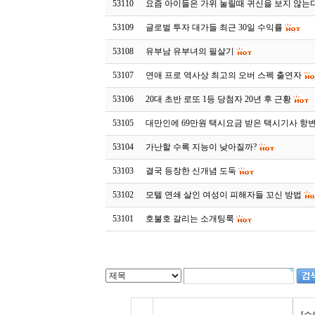
53110
요즘 아이들은 가위 눌릴때 귀신을 보지 않는
53109
글로벌 투자 대가들 최근 30일 수익률
53108
유부남 유부녀의 필살기
53107
연애 프로 역사상 최고의 오버 스펙 출연자
53106
20대 초반 로또 1등 당첨자 20년 후 근황
53105
대만인에 69만원 택시요금 받은 택시기사 항
53104
가난할 수록 지능이 낮아질까?
53103
결국 등장한 신개념 도둑
53102
모텔 연쇄 살인 여성이 피해자들 꼬신 방법
53101
호불호 갈리는 소개팅룩