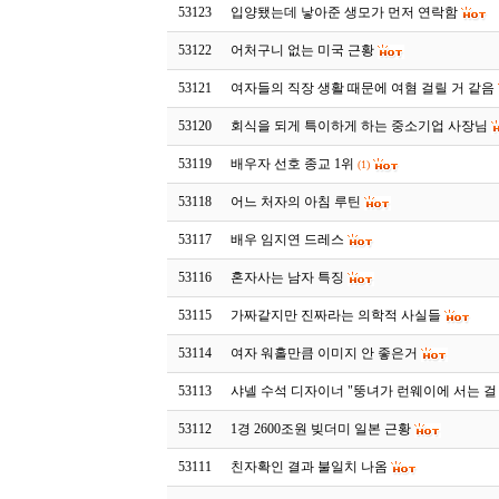
53123
입양됐는데 낳아준 생모가 먼저 연락함
53122
어처구니 없는 미국 근황
53121
여자들의 직장 생활 때문에 여혐 걸릴 거 같음
53120
회식을 되게 특이하게 하는 중소기업 사장님
53119
배우자 선호 종교 1위
(1)
53118
어느 처자의 아침 루틴
53117
배우 임지연 드레스
53116
혼자사는 남자 특징
53115
가짜같지만 진짜라는 의학적 사실들
53114
여자 워홀만큼 이미지 안 좋은거
53113
샤넬 수석 디자이너 "뚱녀가 런웨이에 서는 걸
53112
1경 2600조원 빚더미 일본 근황
53111
친자확인 결과 불일치 나옴