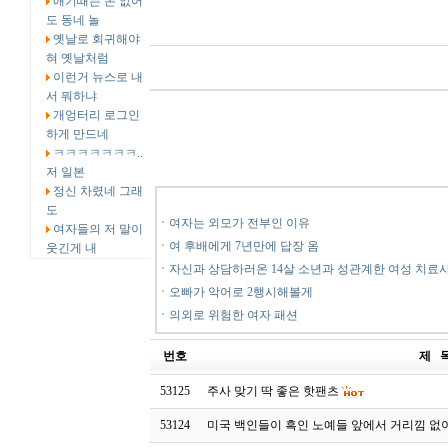
애기때는 돈 없어
도 동네 놀
옛날로 회귀해야
혀 옛날처럼
이런거 뉴스로 내
서 뭐하냐
개엉터리 로그인
하게 만드네
ㅋㅋㅋㅋㅋㅋㅋ..
저 일본
정신 차렸네 그래
도
ㆍ
여자는 외모가 전부인 이유
여자들의 저 말이
ㆍ
여 후배에게 7년만에 답장 옴
웃긴게 내
ㆍ
자신과 상담하러온 14살 소년과 성관계한 여성 치료
ㆍ
오빠가 악어로 2행시해볼게
ㆍ
의외로 위험한 여자 패션
번호
제 
53125
주사 맞기 딱 좋은 핫팬츠
53124
미국 백인들이 흑인 노예들 앞에서 거리낌 없