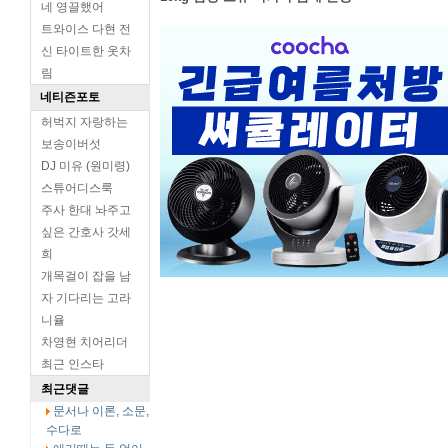
네 영끌했어
트와이스 다현 전
신 타이트한 옷차
림
네티즌포토
허벅지 자랑하는
보송이버섯
DJ 미유 (원미령)
스튜어디스룩
주사 한대 놔주고
싶은 간호사 갓세
희
개목걸이 잡을 남
자 기다리는 고라
니율
차영현 치어리더
최근 인스타
최근댓글
문서나 이론, 소문,
수다로