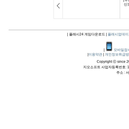
|
플래시24 게임다운로드 |
플래시업데이
|
모바일접
|
이용약관
|
개인정보취급
Copyright ⓒ since 20
지오소프트 사업자등록번호: 114
주소 :