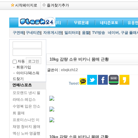
시작페이지로
즐겨찾기추가
구연예
|
구네티즌
|
자유게시판
|
밀리터리
|
움짤
|
TV/방송
네이버,
구글 플래
10kg 감량 소유 비키니 몸매 근황
자동
회원가입
글쓴이 :
ebqkzh12
아이디/패스워
드찾기
Tweet
연예/스포츠
모모랜드 낸시 필
라테스 레깅스
수영복 입은 안소
희 몸매
프로미스나인 이
채영 청바지 몸매
엑신 노바 영끌했
10kg 감량 소유 비키니 몸매 근황