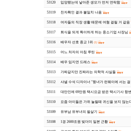
53120
입양됐는데 낳아준 생모가 먼저 연락함
53119
친자확인 결과 불일치 나옴
53118
여자들의 직장 생활 때문에 여혐 걸릴 거 같음
53117
회식을 되게 특이하게 하는 중소기업 사장님
53116
배우자 선호 종교 1위
(1)
53115
어느 처자의 아침 루틴
53114
배우 임지연 드레스
53113
가짜같지만 진짜라는 의학적 사실들
53112
샤넬 수석 디자이너 "뚱녀가 런웨이에 서는 걸
53111
대만인에 69만원 택시요금 받은 택시기사 항
53110
요즘 아이들은 가위 눌릴때 귀신을 보지 않는
53109
유부남 유부녀의 필살기
53108
1경 2600조원 빚더미 일본 근황