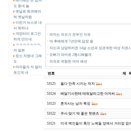
애기때는 돈 없어
도 동네 놀
옛날로 회귀해야
혀 옛날처럼
이런거 뉴스로 내
서 뭐하냐
개엉터리 로그인
ㆍ
여자는 외모가 전부인 이유
하게 만드네
ㆍ
여 후배에게 7년만에 답장 옴
ㅋㅋㅋㅋㅋㅋㅋ..
ㆍ
자신과 상담하러온 14살 소년과 성관계한 여성 치료
저 일본
ㆍ
오빠가 악어로 2행시해볼게
정신 차렸네 그래
도
ㆍ
의외로 위험한 여자 패션
여자들의 저 말이
웃긴게 내
번호
제 
53125
둘다 만족 시키는 처자
53124
배달기사한테 태워달라고한 아저씨
53123
혼자사는 남자 특징
53122
주사 맞기 딱 좋은 핫팬츠
53121
미국 백인들이 흑인 노예들 앞에서 거리낌 없