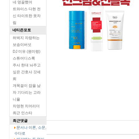
네 영끌했어
트와이스 다현 전
신 타이트한 옷차
림
네티즌포토
허벅지 자랑하는
보송이버섯
DJ 미유 (원미령)
스튜어디스룩
주사 한대 놔주고
싶은 간호사 갓세
희
개목걸이 잡을 남
자 기다리는 고라
니율
차영현 치어리더
최근 인스타
최근댓글
문서나 이론, 소문,
수다로