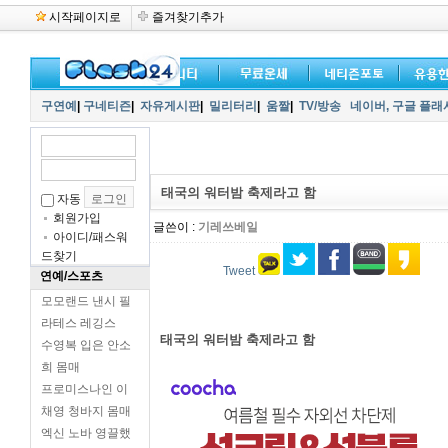
시작페이지로
즐겨찾기추가
구연예
|
구네티즌
|
자유게시판
|
밀리터리
|
움짤
|
TV/방송
네이버,
구글 플래
태국의 워터밤 축제라고 함
자동
회원가입
글쓴이 :
기레쓰베일
아이디/패스워
드찾기
Tweet
연예/스포츠
모모랜드 낸시 필
라테스 레깅스
태국의 워터밤 축제라고 함
수영복 입은 안소
희 몸매
프로미스나인 이
채영 청바지 몸매
엑신 노바 영끌했