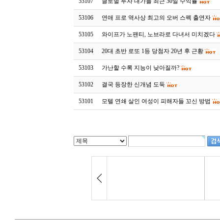
53107
글로벌 투자 대가들 최근 30일 수익률
53106
연애 프로 역사상 최고의 오버 스펙 출연자
53105
와이프가 노팬티, 노브라로 다녀서 미치겠다
53104
20대 초반 로또 1등 당첨자 20년 후 근황
53103
가난할 수록 지능이 낮아질까?
53102
결국 등장한 신개념 도둑
53101
모텔 연쇄 살인 여성이 피해자들 꼬신 방법