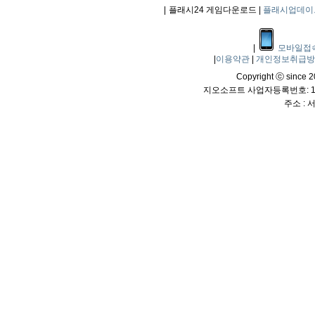
|
플래시24 게임다운로드 |
플래시업데이
|
모바일접
|
이용약관
|
개인정보취급
Copyright ⓒ since 20
지오소프트 사업자등록번호: 114
주소 :