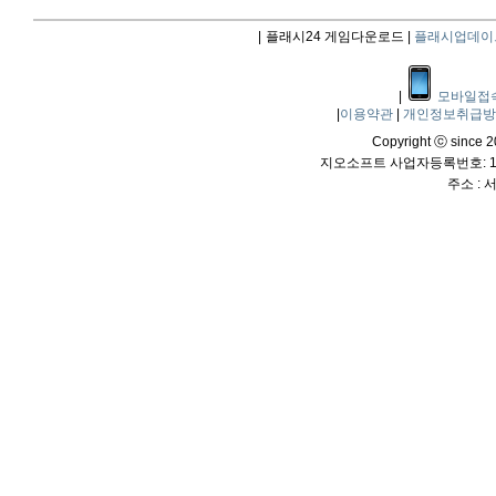
|
플래시24 게임다운로드 |
플래시업데이
|
모바일접
|
이용약관
|
개인정보취급
Copyright ⓒ since 20
지오소프트 사업자등록번호: 114
주소 :