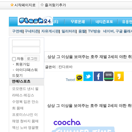
시작페이지로
즐겨찾기추가
구연예
|
구네티즌
|
자유게시판
|
밀리터리
|
움짤
|
TV/방송
네이버,
구글 플래
상상 그 이상을 보여주는 호주 재벌 2세의 야한 
자동
회원가입
글쓴이 :
칸다르바
아이디/패스워
드찾기
Tweet
연예/스포츠
모모랜드 낸시 필
라테스 레깅스
수영복 입은 안소
상상 그 이상을 보여주는 호주 재벌 2세의 야한 
희 몸매
프로미스나인 이
채영 청바지 몸매
엑신 노바 영끌했