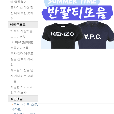
네 영끌했어
트와이스 다현 전
신 타이트한 옷차
림
네티즌포토
허벅지 자랑하는
보송이버섯
DJ 미유 (원미령)
스튜어디스룩
주사 한대 놔주고
싶은 간호사 갓세
희
개목걸이 잡을 남
자 기다리는 고라
니율
차영현 치어리더
최근 인스타
최근댓글
문서나 이론, 소문,
수다로