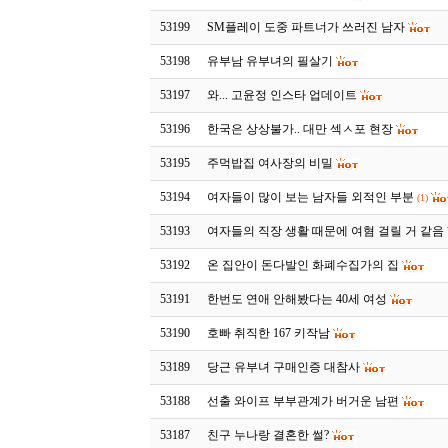
53199
SM플레이 도중 파트너가 쓰러진 남자
53198
유부남 유부녀의 필살기
53197
와... 고윤정 인스타 업데이트
53196
한국은 상상불가.. 대만 섹ㅅ포 현장
53195
주먹밥집 여사장의 비밀
53194
여자들이 많이 보는 남자들 외적인 부분
(1)
53193
여자들의 직장 생활 때문에 여혐 걸릴 거 같음
53192
온 집안이 돈다발인 화폐수집가의 집
53191
한번도 연애 안해봤다는 40세 여성
53190
호빠 취직한 167 키작남
53189
당근 유부녀 구매인증 대참사
53188
선출 와이프 부부관계가 버거운 남편
53187
친구 누나랑 결혼한 썰?