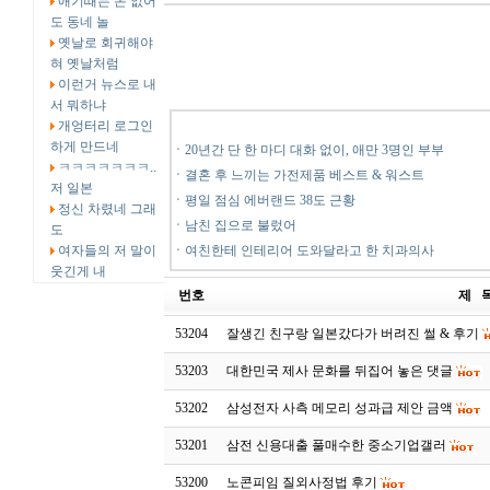
애기때는 돈 없어
도 동네 놀
옛날로 회귀해야
혀 옛날처럼
이런거 뉴스로 내
서 뭐하냐
개엉터리 로그인
하게 만드네
ㆍ
20년간 단 한 마디 대화 없이, 애만 3명인 부부
ㅋㅋㅋㅋㅋㅋㅋ..
ㆍ
결혼 후 느끼는 가전제품 베스트 & 워스트
저 일본
ㆍ
평일 점심 에버랜드 38도 근황
정신 차렸네 그래
ㆍ
남친 집으로 불렀어
도
여자들의 저 말이
ㆍ
여친한테 인테리어 도와달라고 한 치과의사
웃긴게 내
번호
제 
53204
잘생긴 친구랑 일본갔다가 버려진 썰 & 후기
53203
대한민국 제사 문화를 뒤집어 놓은 댓글
53202
삼성전자 사측 메모리 성과급 제안 금액
53201
삼전 신용대출 풀매수한 중소기업갤러
53200
노콘피임 질외사정법 후기