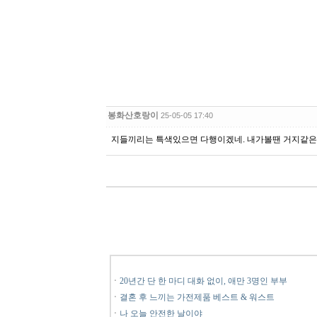
봉화산호랑이
25-05-05 17:40
지들끼리는 특색있으면 다행이겠네. 내가볼땐 거지같은
ㆍ
20년간 단 한 마디 대화 없이, 애만 3명인 부부
ㆍ
결혼 후 느끼는 가전제품 베스트 & 워스트
ㆍ
나 오늘 안전한 날이야