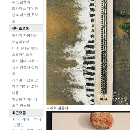
네 영끌했어
트와이스 다현 전
신 타이트한 옷차
림
네티즌포토
허벅지 자랑하는
보송이버섯
DJ 미유 (원미령)
스튜어디스룩
주사 한대 놔주고
싶은 간호사 갓세
희
개목걸이 잡을 남
자 기다리는 고라
니율
차영현 치어리더
최근 인스타
다리위 결혼식
최근댓글
아... 애매~~ 하네
민웝인