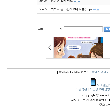
53406
장원영 셀카 미모
53405
의외로 온리팬즈보다 나쁜짓.jpg
|
플래시24 게임다운로드 |
플래시업데이
|
모바일접
|
이용약관
|
개인정보취급
Copyright ⓒ since 20
지오소프트 사업자등록번호: 114
주소 :