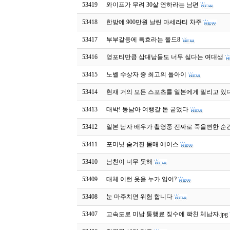
53419
와이프가 무려 30살 연하라는 남편
53418
한방에 900만원 날린 마세라티 차주
53417
부부갈등에 특효라는 폴드8
53416
영포티만큼 삼대남들도 너무 싫다는 여대생
53415
노벨 수상자 중 최고의 돌아이
53414
현재 거의 모든 스포츠를 일본에게 밀리고 있
53413
대박! 동남아 여행갈 돈 굳었다
53412
일본 남자 배우가 촬영중 진짜로 죽을뻔한 순
53411
포미닛 숨겨진 몸매 에이스
53410
남친이 너무 못해
53409
대체 이런 옷을 누가 입어?
53408
눈 마주치면 위험 합니다
53407
고속도로 미납 통행료 징수에 빡친 체납자.jpg