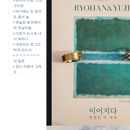
문서나 이론, 소문,
수다로
애기때는 돈 없어
도 동네 놀
옛날로 회귀해야
혀 옛날처럼
이런거 뉴스로 내
서 뭐하냐
개엉터리 로그인
하게 만드네
ㅋㅋㅋㅋㅋㅋㅋ..
저 일본
정신 차렸네 그래
도