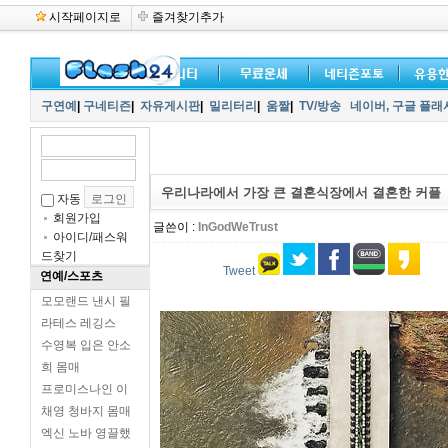
시작페이지로
즐겨찾기추가
구연예
|
구네티즌
|
자유게시판
|
밀리터리
|
움짤
|
TV/방송
네이버,
구글 플래
우리나라에서 가장 큰 결혼식장에서 결혼한 커플
자동
회원가입
글쓴이 :
InGodWeTrust
아이디/패스워
드찾기
Tweet
연예/스포츠
모모랜드 낸시 필
라테스 레깅스
수영복 입은 안소
희 몸매
프로미스나인 이
채영 청바지 몸매
엑신 노바 영끌했