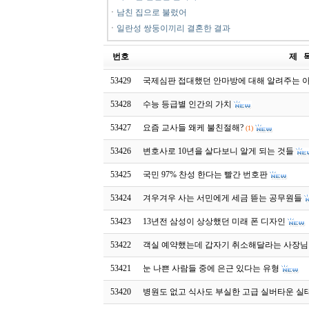
ㆍ
남친 집으로 불렀어
ㆍ
일란성 쌍둥이끼리 결혼한 결과
번호
제 
53429
국제심판 접대했던 안마방에 대해 알려주는 
53428
수능 등급별 인간의 가치
53427
요즘 교사들 왜케 불친절해?
(1)
53426
변호사로 10년을 살다보니 알게 되는 것들
53425
국민 97% 찬성 한다는 빨간 번호판
53424
겨우겨우 사는 서민에게 세금 뜯는 공무원들
53423
13년전 삼성이 상상했던 미래 폰 디자인
53422
객실 예약했는데 갑자기 취소해달라는 사장님
53421
눈 나쁜 사람들 중에 은근 있다는 유형
53420
병원도 없고 식사도 부실한 고급 실버타운 실