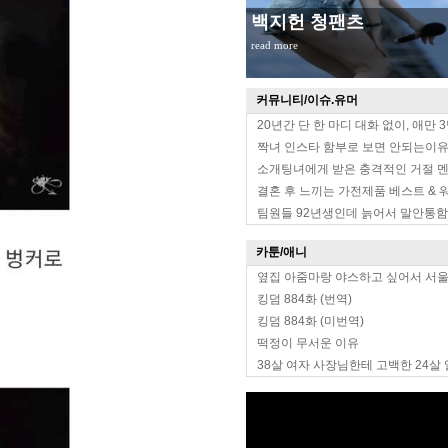
무대위 장원영 옆태
read more
커뮤니티/이슈.유머
20년간 단 한 마디 대화 없이, 애만 
짝녀 인스타 함부로 보면 안되는이
소개팅녀에게 받은 충격적인 거절 
결혼 후 느끼는 가전제품 베스트 & 
팀원들 92년생인데 늙어서 말안통함
카툰/애니
옆집 아줌마랑 야스하고 싶어서 서
킹덤 884화 (번역)
킹덤 884화 (미번역)
떡정이 무서운 이유
38살 여자 사장님한테 고백한 24살