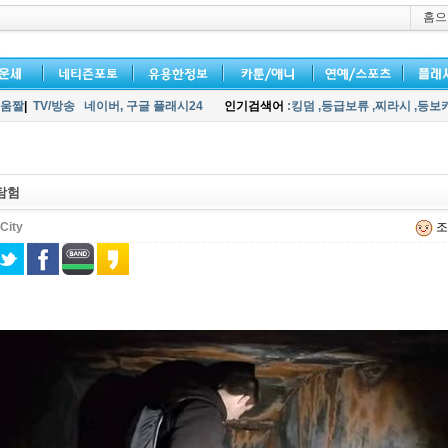
홈으
움짤
|
TV/방송
네이버,
구글 플래시24
인기검색어
:킹덤
,등급보류
,찌라시
,등보
탐험
City
조