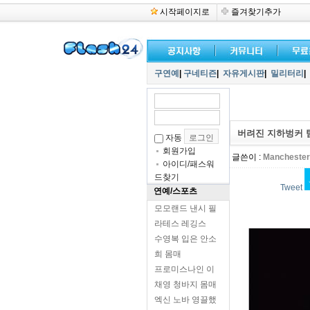
시작페이지로
즐겨찾기추가
구연예
|
구네티즌
|
자유게시판
|
밀리터리
|
버려진 지하벙커 
자동
회원가입
글쓴이 :
Manchester
아이디/패스워
드찾기
Tweet
연예/스포츠
모모랜드 낸시 필
라테스 레깅스
수영복 입은 안소
희 몸매
프로미스나인 이
채영 청바지 몸매
엑신 노바 영끌했