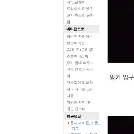
네 영끌했어
트와이스 다현 전
신 타이트한 옷차
림
네티즌포토
허벅지 자랑하는
보송이버섯
DJ 미유 (원미령)
스튜어디스룩
주사 한대 놔주고
싶은 간호사 갓세
희
개목걸이 잡을 남
자 기다리는 고라
니율
차영현 치어리더
최근 인스타
최근댓글
문서나 이론, 소문,
수다로