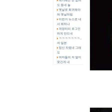
애기때는 돈 없어
도 동네 놀
옛날로 회귀해야
혀 옛날처럼
이런거 뉴스로 내
서 뭐하냐
개엉터리 로그인
하게 만드네
ㅋㅋㅋㅋㅋㅋㅋ..
저 일본
정신 차렸네 그래
도
여자들의 저 말이
웃긴게 내