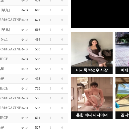
쇼군
454
1
0
04-14
기부鬼]
680
1
0
04-14
RMAGAZINE
671
1
0
04-14
기부鬼]
616
1
0
04-14
 No.1
494
1
0
04-14
RMAGAZINE
530
1
0
04-14
IECE
558
1
0
04-14
七星
558
1
0
04-14
미시룩 박선우 사장
이제
쇼군
493
1
0
04-14
IECE
703
1
0
04-14
RMAGAZINE
536
1
0
04-14
RMAGAZINE
533
1
0
04-14
흔한 바디 디자이너
김나
IECE
601
1
0
04-14
쇼군
527
1
0
04-14