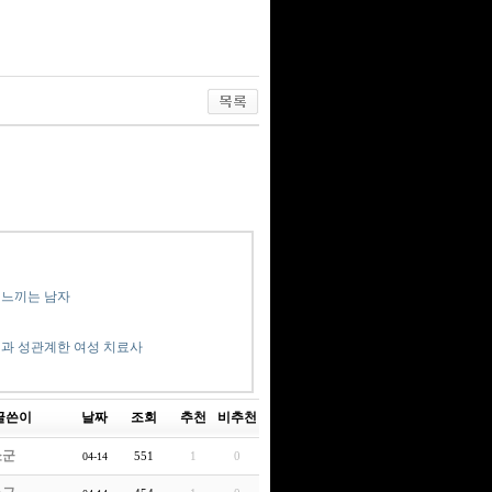
 느끼는 남자
년과 성관계한 여성 치료사
글쓴이
날짜
조회
추천
비추천
쇼군
551
1
0
04-14