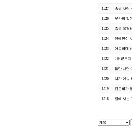
1527
속옷 차림'
1526
부산의 길
1525
죽음 목격하
1524
연예인이 
1523
아동학대 
1522
9급 군무원
1521
틈만 나면 
1520
처가 이슈
1519
전문의가 
1518
절에 사는 