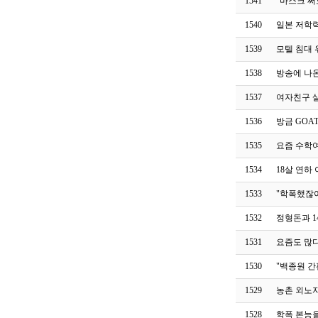
1541
"마스크 써
1540
일본 저학력
1539
모텔 침대 
1538
방송에 나
1537
여자친구 살
1536
방금 GOA
1535
요즘 수학
1534
18살 연하
1533
"학폭했잖아
1532
정형돈과 1
1531
요즘도 많
1530
"백종원 간
1529
농촌 외노
1528
학폭 본능