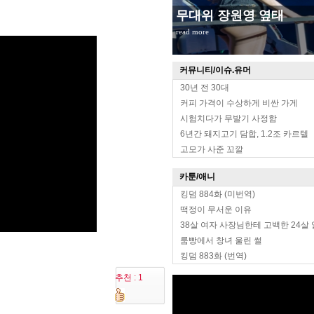
무대위 장원영 옆태
read more
커뮤니티/이슈.유머
30년 전 30대
커피 가격이 수상하게 비싼 가게
시험치다가 무발기 사정함
6년간 돼지고기 담합, 1.2조 카르텔
고모가 사준 꼬깔
카툰/애니
킹덤 884화 (미번역)
떡정이 무서운 이유
38살 여자 사장님한테 고백한 24살
룸빵에서 창녀 울린 썰
킹덤 883화 (번역)
추천 : 1