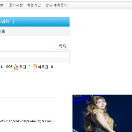
로
공지사항
회원가입
광고/제휴문의
카툰
회 : 996
추천 : 1
비추천 : 0
&#50632;&#45796;&#44256; &#546