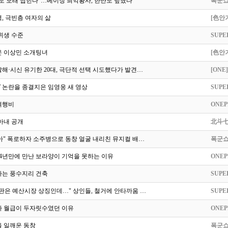
도 모래 씹힌다"…베이징 최악황사, 한반도 덮쳤다
폭군
, 극빈층 여자의 삶
[色안
위생 수준
SUPE
온 이상민 소개팅녀
[色안
해·시신 유기한 20대, 극단적 선택 시도했다가 발견…
[ONE]
T 논란을 종결지은 임영웅 새 영상
SUPE
여행비
ONEP
 아내 공개
北斗
" 폭로하자 소주병으로 동창 얼굴 내리친 뮤지컬 배…
폭군
4년만에 만난 보라양이 기억을 못하는 이유
ONEP
다는 풍수지리 건축
SUPE
판은 예산시장 상징인데…" 상인들, 철거에 안타까움 …
SUPE
자 월급이 두자릿수였던 이유
ONEP
을 일깨운 동창
폭군