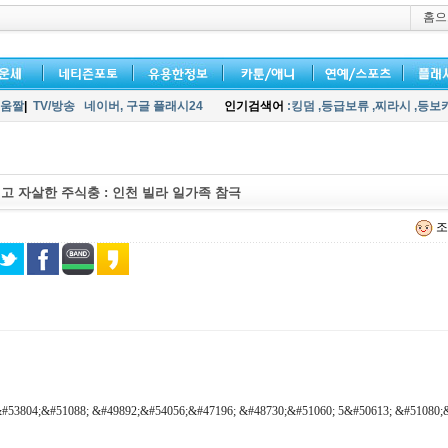
홈으
움짤
|
TV/방송
네이버,
구글 플래시24
인기검색어
:킹덤
,등급보류
,찌라시
,등보
고 자살한 주식충 : 인천 빌라 일가족 참극
조
#53804;&#51088; &#49892;&#54056;&#47196; &#48730;&#51060; 5&#50613; &#51080;