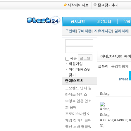
시작페이지로
즐겨찾기추가
구연예
|
구네티즌
|
자유게시판
|
밀리터리
|
아내,자녀3명 죽이
자동
회원가입
글쓴이 :
용감한형제
아이디/패스워
드찾기
Tweet
연예/스포츠
모모랜드 낸시 필
&nbsp;
라테스 레깅스
수영복 입은 안소
희 몸매
&nbsp;
프로미스나인 이
&nbsp;
채영 청바지 몸매
&#51452;&#49885; &
32;
엑신 노바 영끌했