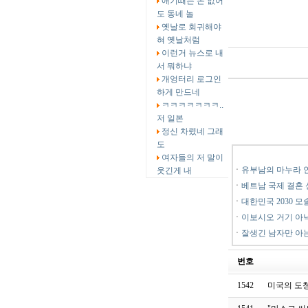
애기때는 돈 없어
도 동네 놀
옛날로 회귀해야
혀 옛날처럼
이런거 뉴스로 내
서 뭐하냐
개엉터리 로그인
하게 만드네
ㅋㅋㅋㅋㅋㅋㅋ..
저 일본
정신 차렸네 그래
도
여자들의 저 말이
ㆍ
유부남의 마누라 
웃긴게 내
ㆍ
베트남 국제 결혼 
ㆍ
대한민국 2030 모
ㆍ
이보시오 거기 아낙
ㆍ
잘생긴 남자만 아
번호
1542
미국의 도