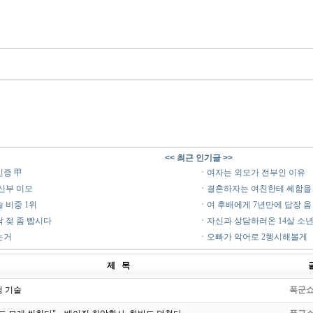
<< 최근 인기글 >>
인증 甲
ㆍ
여자는 외모가 전부인 이유
신부 미모
ㆍ
결혼하자는 여친한테 쎄함을
솔 비중 1위
ㆍ
여 후배에게 7년만에 답장 옴
 젖 좀 빱시다
ㆍ
자신과 상담하러온 14살 소
는거
ㆍ
오빠가 악어로 2행시해볼게
제 목
청 기술
폭군