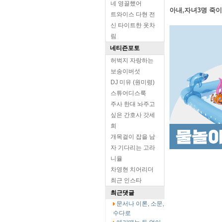
네 영끌했어
아내,자녀3명 죽이
트와이스 다현 전
신 타이트한 옷차
림
네티즌포토
허벅지 자랑하는
보송이버섯
DJ 미유 (원미령)
스튜어디스룩
주사 한대 놔주고
싶은 간호사 갓세
희
개목걸이 잡을 남
자 기다리는 고라
니율
차영현 치어리더
최근 인스타
최근댓글
문서나 이론, 소문,
수다로