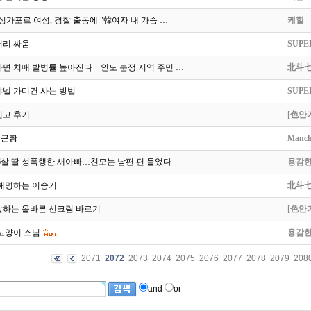
 싱가포르 여성, 경찰 출동에 "韓여자 내 가슴 …
케힐
거리 싸움
SUPE
면 치매 발병률 높아진다···인도 분쟁 지역 주민 …
北斗
샤넬 가디건 사는 방법
SUPE
신고 후기
[色안
 근황
Manch
6살 딸 성폭행한 새아빠…친모는 남편 편 들었다
용감
 해명하는 이승기
北斗
말하는 올바른 선크림 바르기
[色안
고양이 스님
용감
2071
2072
2073
2074
2075
2076
2077
2078
2079
208
and
or