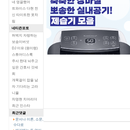
네 영끌했어
트와이스 다현 전
신 타이트한 옷차
림
네티즌포토
허벅지 자랑하는
보송이버섯
DJ 미유 (원미령)
스튜어디스룩
주사 한대 놔주고
싶은 간호사 갓세
희
개목걸이 잡을 남
자 기다리는 고라
니율
차영현 치어리더
최근 인스타
최근댓글
문서나 이론, 소문,
수다로