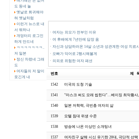
애기때는 돈 없어
도 동네 놀
옛날로 회귀해야
혀 옛날처럼
이런거 뉴스로 내
서 뭐하냐
ㆍ
여자는 외모가 전부인 이유
개엉터리 로그인
ㆍ
여 후배에게 7년만에 답장 옴
하게 만드네
ㆍ
자신과 상담하러온 14살 소년과 성관계한 여성 치료
ㅋㅋㅋㅋㅋㅋㅋ..
저 일본
ㆍ
오빠가 악어로 2행시해볼게
정신 차렸네 그래
ㆍ
의외로 위험한 여자 패션
도
여자들의 저 말이
번호
제 
웃긴게 내
1542
미국의 도청 기술
1541
"마스크 써도 모래 씹힌다"…베이징 최악황사
1540
일본 저학력, 극빈층 여자의 삶
1539
모텔 침대 위생 수준
1538
방송에 나온 이상민 소개팅녀
1537
여자친구 살해·시신 유기한 20대, 극단적 선