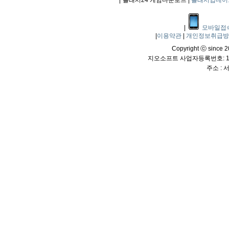
|
플래시24 게임다운로드 |
플래시업데이
|
모바일접
|
이용약관
|
개인정보취급
Copyright ⓒ since 20
지오소프트 사업자등록번호: 114
주소 :