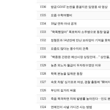
1536
방금 GOAT 논란을 종결지은 임영웅 새 영상
1535
요즘 수학여행비
1534
18살 연하 아내 공개
1533
"학폭했잖아" 폭로하자 소주병으로 동창 얼굴
1532
정형돈과 14년만에 만난 보라양이 기억을 못
1531
요즘도 많다는 풍수지리 건축
1530
"백종원 간판은 예산시장 상징인데…" 상인들,
1529
농촌 외노자 월급이 두자릿수였던 이유
1528
학폭 본능을 일깨운 동창
1527
속옷 차림' 싱가포르 여성, 경찰 출동에 "韓여자
1526
부산의 길거리 싸움
1525
죽음 목격하면 치매 발병률 높아진다···인도 분
1524
연예인이 샤넬 가디건 사는 방법