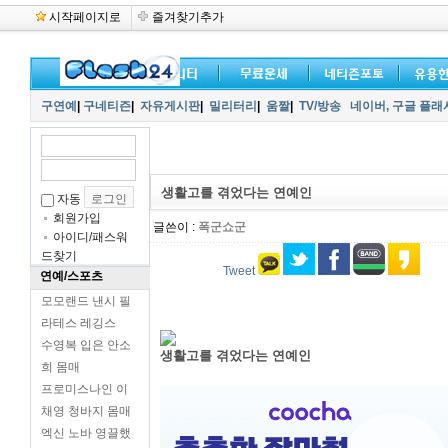
시작페이지로
즐겨찾기추가
구연예
|
구네티즌
|
자유게시판
|
밀리터리
|
움짤
|
TV/방송
네이버,
구글 플래
생활고를 겪었다는 연예인
자동
회원가입
글쓴이 :
폭군쇼군
아이디/패스워
드찾기
Tweet
연예/스포츠
모모랜드 낸시 필
라테스 레깅스
수영복 입은 안소
생활고를 겪었다는 연예인
희 몸매
프로미스나인 이
채영 청바지 몸매
엑신 노바 영끌했