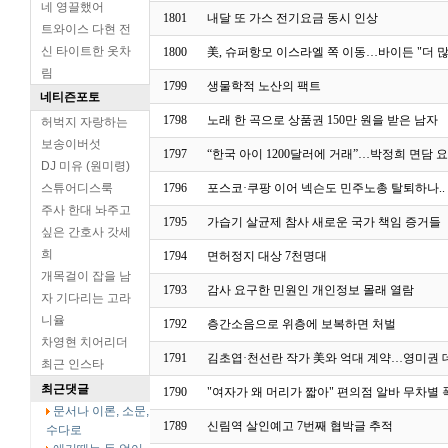
네 영끌했어
1801
내달 또 가스 전기요금 동시 인상
트와이스 다현 전
신 타이트한 옷차
1800
美, 슈퍼항모 이스라엘 쪽 이동…바이든 "더 많
림
1799
생물학적 노산의 팩트
네티즌포토
1798
노래 한 곡으로 상품권 150만 원을 받은 남자
허벅지 자랑하는
보송이버섯
1797
“한국 아이 1200달러에 거래”…박정희 면담 
DJ 미유 (원미령)
스튜어디스룩
1796
포스코·쿠팡 이어 넥슨도 민주노총 탈퇴하나..
주사 한대 놔주고
1795
가습기 살균제 참사 새로운 국가 책임 증거들
싶은 간호사 갓세
희
1794
면허정지 대상 7천명대
개목걸이 잡을 남
1793
감사 요구한 민원인 개인정보 몰래 열람
자 기다리는 고라
니율
1792
층간소음으로 위층에 보복하면 처벌
차영현 치어리더
1791
김초엽·천선란 작가 美와 억대 계약…영미권
최근 인스타
최근댓글
1790
"여자가 왜 머리가 짧아" 편의점 알바 무차별 
문서나 이론, 소문,
1789
신림역 살인예고 7번째 협박글 추적
수다로