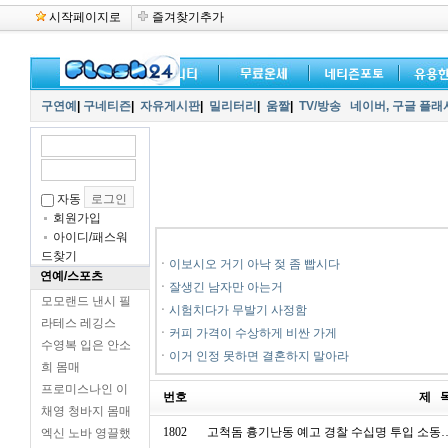
시작페이지로
즐겨찾기추가
구연예
|
구네티즌
|
자유게시판
|
밀리터리
|
움짤
|
TV/방송
네이버,
구글 플래
자동
회원가입
아이디/패스워
드찾기
ㆍ
이보시오 거기 아낙 젖 좀 빱시다
연예/스포츠
ㆍ
잘생긴 남자만 아는거
모모랜드 낸시 필
ㆍ
시험치다가 무발기 사정함
라테스 레깅스
ㆍ
커피 가격이 수상하게 비싼 가게
수영복 입은 안소
ㆍ
이거 인정 못하면 결혼하지 말아라
희 몸매
프로미스나인 이
번호
제 
채영 청바지 몸매
1802
고척돔 흉기난동 예고 경찰 수십명 투입 소동…
엑신 노바 영끌했