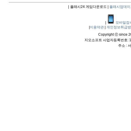
|
플래시24 게임다운로드 |
플래시업데이
|
모바일접
|
이용약관
|
개인정보취급
Copyright ⓒ since 20
지오소프트 사업자등록번호: 114
주소 :